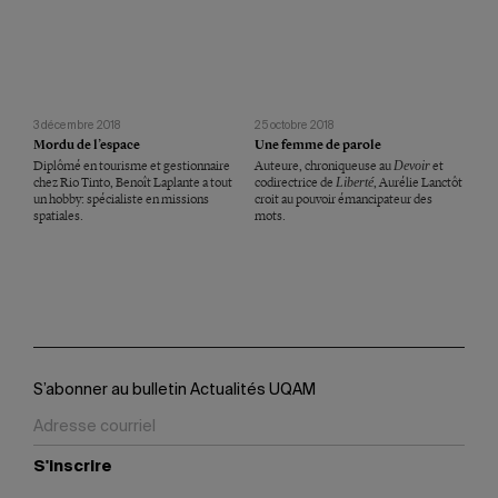
3 décembre 2018
25 octobre 2018
Mordu de l’espace
Une femme de parole
Diplômé en tourisme et gestionnaire
Auteure, chroniqueuse au
Devoir
et
chez Rio Tinto, Benoît Laplante a tout
codirectrice de
Liberté
, Aurélie Lanctôt
un hobby: spécialiste en missions
croit au pouvoir émancipateur des
spatiales.
mots.
S’abonner au bulletin Actualités UQAM
S'inscrire