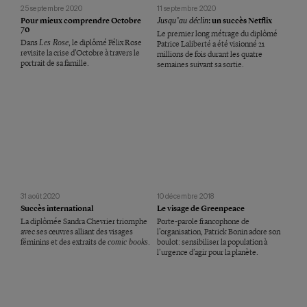
25 septembre 2020
11 septembre 2020
Pour mieux comprendre Octobre
Jusqu’au déclin
: un succès Netflix
70
Le premier long métrage du diplômé
Dans
Les Rose
, le diplômé Félix Rose
Patrice Laliberté a été visionné 21
revisite la crise d’Octobre à travers le
millions de fois durant les quatre
portrait de sa famille.
semaines suivant sa sortie.
31 août 2020
10 décembre 2018
Succès international
Le visage de Greenpeace
La diplômée Sandra Chevrier triomphe
Porte-parole francophone de
avec ses œuvres alliant des visages
l’organisation, Patrick Bonin adore son
féminins et des extraits de
comic books
.
boulot: sensibiliser la population à
l’urgence d’agir pour la planète.