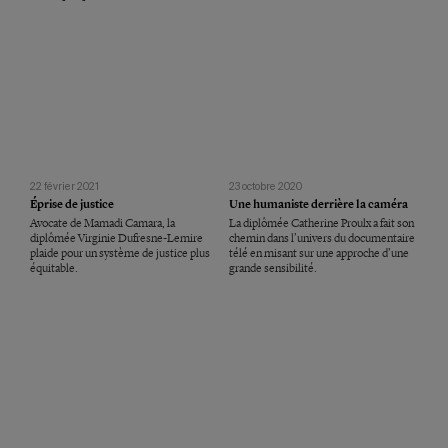
22 février 2021
23 octobre 2020
Éprise de justice
Une humaniste derrière la caméra
Avocate de Mamadi Camara, la
La diplômée Catherine Proulx a fait son
diplômée Virginie Dufresne-Lemire
chemin dans l’univers du documentaire
plaide pour un système de justice plus
télé en misant sur une approche d’une
équitable.
grande sensibilité.