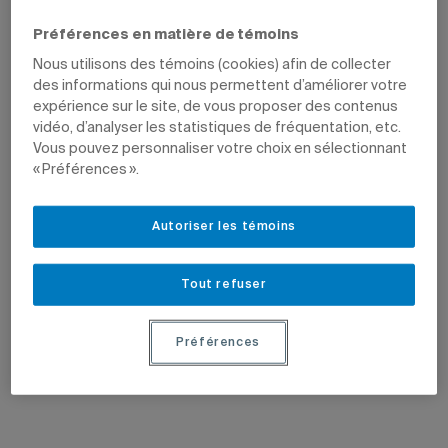
ministère des Transports et de la
éclairer les enjeux féministes de notre
Mobilité durable.
époque.
Préférences en matière de témoins
Nous utilisons des témoins (cookies) afin de collecter
des informations qui nous permettent d’améliorer votre
expérience sur le site, de vous proposer des contenus
vidéo, d’analyser les statistiques de fréquentation, etc.
Vous pouvez personnaliser votre choix en sélectionnant
« Préférences ».
18 novembre 2024
30 août 2024
Autoriser les témoins
e
M
Géhane Kamel: faire le bien
Les sciences cognitives pour mieux
autour de soi
soigner
La coroner en chef adjointe travaille
La neurologue du CHUM Arline-Aude
Tout refuser
avec humilité pour offrir des réponses
Bérubé a réorienté sa pratique grâce à
aux familles endeuillées.
des concepts découverts durant sa
maîtrise en philosophie.
Préférences