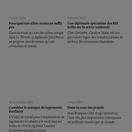
20 juin 2024
3 février 2023
Pourquoi travailler moins ne suffit
Une diplômée spécialiste des RH
pas
brille sur la scène nationale
Dans un essai qui a eu des échos jusque
Chez Deloitte, Candice Maxis est aux
dans
Le Monde
, la diplômée Julia Posca
premières loges des transformations du
ne propose rien de moins qu’une
secteur des ressources humaines.
révolution du travail.
10 novembre 2022
1 mars 2021
Combler le manque de logements
Dans la cour des grands
étudiants
Jean-François Côté dirige district m,
L’Unité de travail pour l’implantation de
l’une des plus importantes entreprises
logements étudiants a le vent dans les
de publicité numérique au monde.
voiles et c’est le diplômé Laurent
Levesque qui tient la barre.