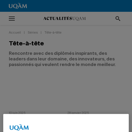
Accueil
|
Séries
|
Tête-à-tête
Tête-à-tête
Rencontre avec des diplômés inspirants, des
leaders dans leur domaine, des innovateurs, des
passionnés qui veulent rendre le monde meilleur.
10 juin 2025
28 janvier 2025
Samuel Lachance, expert des
Léa Clermont-Dion: chercheuse,
dynamiques organisationnelles
autrice, scénariste et réalisatrice
Le diplômé en communication met ses
La diplômée en science politique utilise
habiletés relationnelles au service du
tous les moyens à sa disposition pour