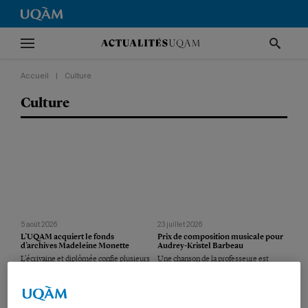
Accueil
|
Culture
Culture
5 août 2026
23 juillet 2026
L’UQAM acquiert le fonds
Prix de composition musicale pour
d’archives Madeleine Monette
Audrey-Kristel Barbeau
L’écrivaine et diplômée confie plusieurs
Une chanson de la professeure est
manuscrits et autres documents au
sélectionnée par l’une des plus
Service des archives et de la gestion de
importantes organisations mondiales
l’information.
en éducation musicale.