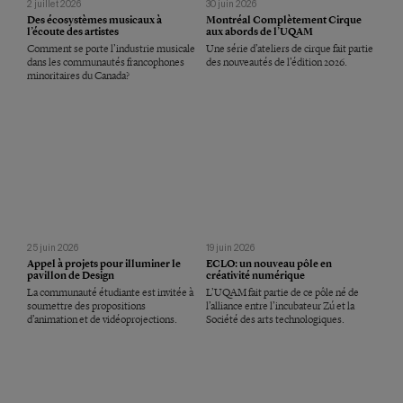
2 juillet 2026
30 juin 2026
Des écosystèmes musicaux à
Montréal Complètement Cirque
l’écoute des artistes
aux abords de l’UQAM
Comment se porte l’industrie musicale
Une série d’ateliers de cirque fait partie
dans les communautés francophones
des nouveautés de l’édition 2026.
minoritaires du Canada?
25 juin 2026
19 juin 2026
Appel à projets pour illuminer le
ECLO: un nouveau pôle en
pavillon de Design
créativité numérique
La communauté étudiante est invitée à
L’UQAM fait partie de ce pôle né de
soumettre des propositions
l’alliance entre l’incubateur Zú et la
d’animation et de vidéoprojections.
Société des arts technologiques.