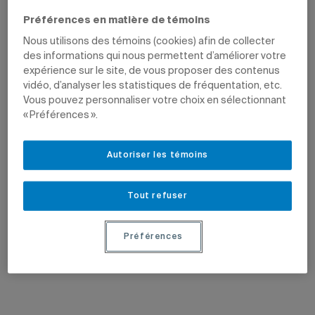
Préférences en matière de témoins
Nous utilisons des témoins (cookies) afin de collecter
des informations qui nous permettent d’améliorer votre
expérience sur le site, de vous proposer des contenus
vidéo, d’analyser les statistiques de fréquentation, etc.
Vous pouvez personnaliser votre choix en sélectionnant
« Préférences ».
16 juillet 2026
6 juillet 2026
Une exposition sur Camille Laurin à
Un habillage de chantier célèbre
la Chaufferie du Cœur des sciences
l’identité du Quartier latin
L’exposition retrace le parcours du père
Aux abords de l’UQAM, les palissades
Autoriser les témoins
de la loi 101, de son enfance à son
sont revêtues d’une exposition mettant
combat en faveur de la langue française.
en valeur des photos d’archives de ce
carrefour emblématique.
Tout refuser
Préférences