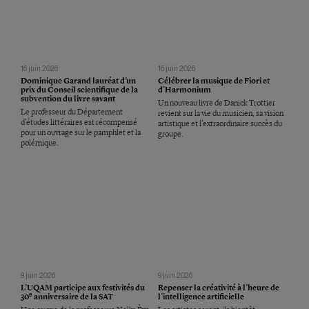
16 juin 2026
16 juin 2026
Dominique Garand lauréat d’un
Célébrer la musique de Fiori et
prix du Conseil scientifique de la
d’Harmonium
subvention du livre savant
Un nouveau livre de Danick Trottier
Le professeur du Département
revient sur la vie du musicien, sa vision
d’études littéraires est récompensé
artistique et l’extraordinaire succès du
pour un ouvrage sur le pamphlet et la
groupe.
polémique.
9 juin 2026
9 juin 2026
L’UQAM participe aux festivités du
Repenser la créativité à l’heure de
e
30
anniversaire de la SAT
l’intelligence artificielle