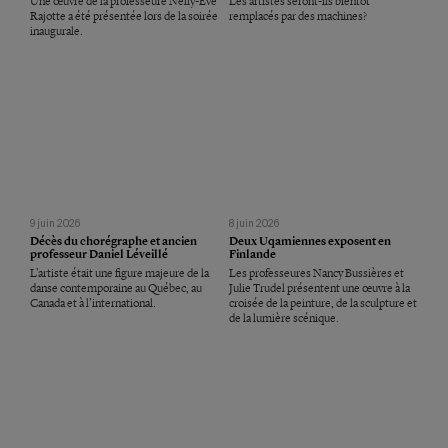
Une œuvre de la professeure Nelly-Ève
Les artistes seront-ils bientôt
Rajotte a été présentée lors de la soirée
remplacés par des machines?
inaugurale.
9 juin 2026
8 juin 2026
Décès du chorégraphe et ancien
Deux Uqamiennes exposent en
professeur Daniel Léveillé
Finlande
L’artiste était une figure majeure de la
Les professeures Nancy Bussières et
danse contemporaine au Québec, au
Julie Trudel présentent une œuvre à la
Canada et à l’international.
croisée de la peinture, de la sculpture et
de la lumière scénique.