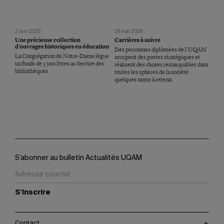
2 juin 2026
28 mai 2026
Une précieuse collection
Carrières à suivre
d’ouvrages historiques en éducation
Des personnes diplômées de l’UQAM
La Congrégation de Notre-Dame lègue
occupent des postes stratégiques et
un fonds de 3 500 livres au Service des
réalisent des choses remarquables dans
bibliothèques.
toutes les sphères de la société:
quelques noms à retenir.
S’abonner au bulletin Actualités UQAM
S'inscrire
Contact