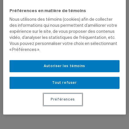
Préférences en matière de témoins
Nous utilisons des témoins (cookies) afin de collecter
des informations qui nous permettent d’améliorer votre
expérience sur le site, de vous proposer des contenus
vidéo, d’analyser les statistiques de fréquentation, etc.
Vous pouvez personnaliser votre choix en sélectionnant
« Préférences ».
2 juin 2026
25 mai 2026
Gérer l’IA en classe
Noah Lebel-Turcotte parmi les
lauréats des Rendez-vous Québec
Impossible aujourd’hui d’enseigner
Autoriser les témoins
Cinéma
sans savoir naviguer entre les
L’étudiant remporte le prix Coup de
possibilités et les dérives de
cœur du jury pour son court métrage
l’intelligence artificielle.
Rizz-o-thon
.
Tout refuser
Préférences