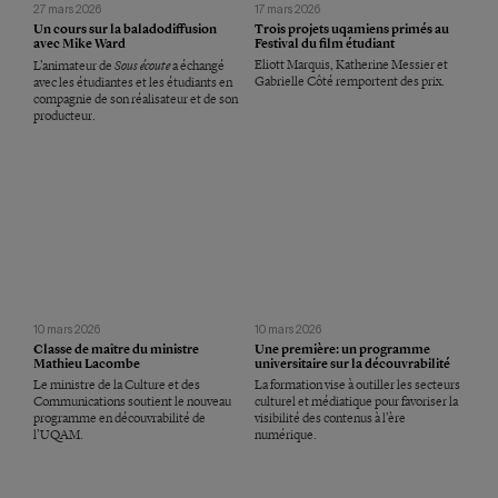
27 mars 2026
17 mars 2026
Un cours sur la baladodiffusion
Trois projets uqamiens primés au
avec Mike Ward
Festival du film étudiant
Sous écoute
Eliott Marquis, Katherine Messier et
L’animateur de
a échangé
Gabrielle Côté remportent des prix.
avec les étudiantes et les étudiants en
compagnie de son réalisateur et de son
producteur.
10 mars 2026
10 mars 2026
Classe de maître du ministre
Une première: un programme
Mathieu Lacombe
universitaire sur la découvrabilité
Le ministre de la Culture et des
La formation vise à outiller les secteurs
Communications soutient le nouveau
culturel et médiatique pour favoriser la
programme en découvrabilité de
visibilité des contenus à l’ère
l’UQAM.
numérique.