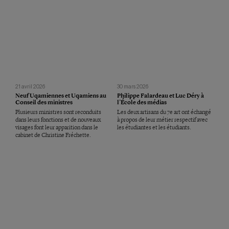
21 avril 2026
30 mars 2026
Neuf Uqamiennes et Uqamiens au
Philippe Falardeau et Luc Déry à
Conseil des ministres
l’École des médias
Plusieurs ministres sont reconduits
Les deux artisans du 7e art ont échangé
dans leurs fonctions et de nouveaux
à propos de leur métier respectif avec
visages font leur apparition dans le
les étudiantes et les étudiants.
cabinet de Christine Fréchette.