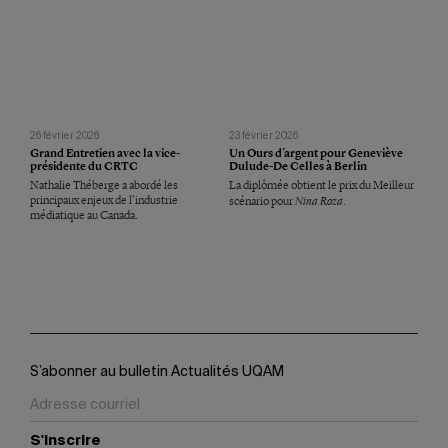
26 février 2026
23 février 2026
Grand Entretien avec la vice-
Un Ours d’argent pour Geneviève
présidente du CRTC
Dulude-De Celles à Berlin
Nathalie Théberge a abordé les
La diplômée obtient le prix du Meilleur
Nina Roza
principaux enjeux de l’industrie
scénario pour
.
médiatique au Canada.
S’abonner au bulletin Actualités UQAM
S'inscrire