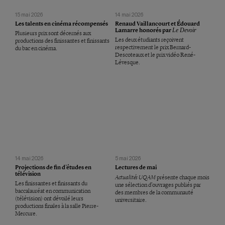
15 mai 2026
14 mai 2026
Les talents en cinéma récompensés
Renaud Vaillancourt et Édouard
Lamarre honorés par
Le Devoir
Plusieurs prix sont décernés aux
Les deux étudiants reçoivent
productions des finissantes et finissants
respectivement le prix Bernard-
du bac en cinéma.
Descoteaux et le prix vidéo René-
Lévesque.
14 mai 2026
5 mai 2026
Projections de fin d’études en
Lectures de mai
télévision
Actualités UQAM
présente chaque mois
Les finissantes et finissants du
une sélection d’ouvrages publiés par
baccalauréat en communication
des membres de la communauté
(télévision) ont dévoilé leurs
universitaire.
productions finales à la salle Pierre-
Mercure.