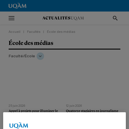
Accueil
|
Facultés
|
École des médias
École des médias
Faculté/École
25 juin 2026
12 juin 2026
Appel à projets pour illuminer le
Quatorze stagiaires en journalisme
pavillon de Design
au
Devoir
et à
La Presse
La communauté étudiante est invitée à
Les étudiantes et étudiants de l’UQAM
soumettre des propositions
forment la majorité des cohortes
d’animation et de vidéoprojections.
estivales de stagiaires.