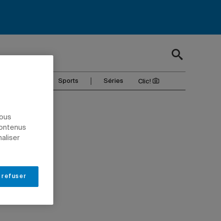
Têtes d’affiche
Sports
Séries
Clic!
nous
contenus
naliser
 refuser