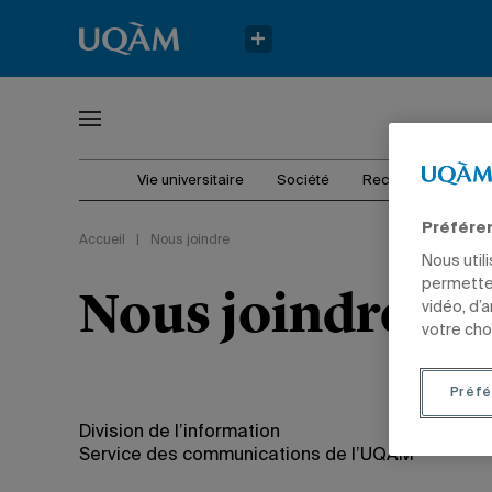
Vie universitaire
Société
Recherche
In
Préfére
Accueil
|
Nous joindre
Nous util
permetten
Nous joindre
vidéo, d’
votre cho
Préfé
Division de l’information
Service des communications de l’UQAM