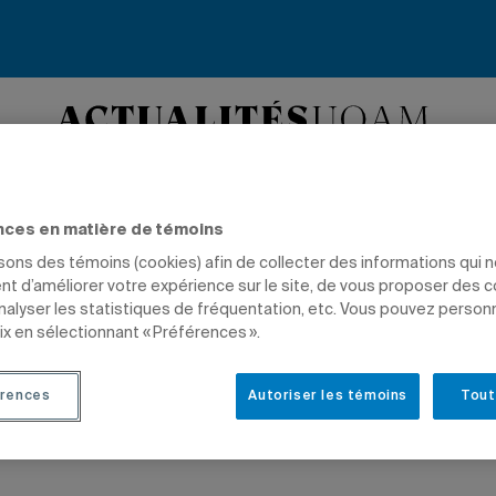
novation
Environnement
Santé
International
Culture
nces en matière de témoins
isons des témoins (cookies) afin de collecter des informations qui 
t d’améliorer votre expérience sur le site, de vous proposer des 
analyser les statistiques de fréquentation, etc. Vous pouvez person
ix en sélectionnant « Préférences ».
rences
Autoriser les témoins
Tout