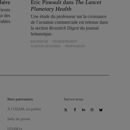
hère
Éric Pineault dans
The Lancet
Planetary Health
rizons
ur des
Une étude du professeur sur la croissance
rables.
de l’aviation commerciale est retenue dans
la section
Research Digest
du journal
britannique.
RECHERCHE
ENVIRONNEMENT
SCIENCES HUMAINES
PROFESSEURS
Sites partenaires
Suivez-nous
À l’UQAM, on publie
Salle de presse
UQAM.tv