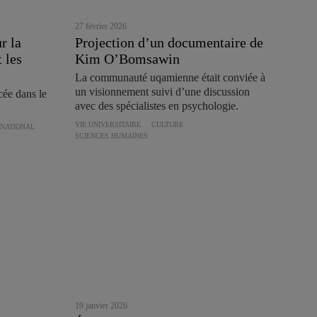
27 février 2026
r la
Projection d’un documentaire de
 les
Kim O’Bomsawin
La communauté uqamienne était conviée à
un visionnement suivi d’une discussion
cée dans le
avec des spécialistes en psychologie.
VIE UNIVERSITAIRE
CULTURE
RNATIONAL
SCIENCES HUMAINES
19 janvier 2026