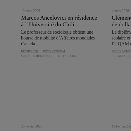
10 mars 2026
4 mars 2026
Marcos Ancelovici en résidence
Clément
à l’Université du Chili
de doll
Le professeur de sociologie obtient une
Le diplômé
bourse de mobilité d’Affaires mondiales
scolaire e
Canada.
l’UQAM ce 
RECHERCHE
INTERNATIONAL
VIE UNIVERSI
SCIENCES HUMAINES
PROFESSEURS
SCIENCES H
26 février 2026
19 février 20