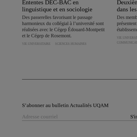
Ententes DEC-BAC en
Deuxièm
linguistique et en sociologie
dans le
Des passerelles favorisant le passage
Des membr
harmonieux du collégial à l’université sont
présentent
réalisées avec le Cégep Édouard-Montpetit
établissem
et le Cégep de Rosemont.
VIE UNIVERSI
COMMUNICAT
VIE UNIVERSITAIRE
SCIENCES HUMAINES
S’abonner au bulletin Actualités UQAM
S'i