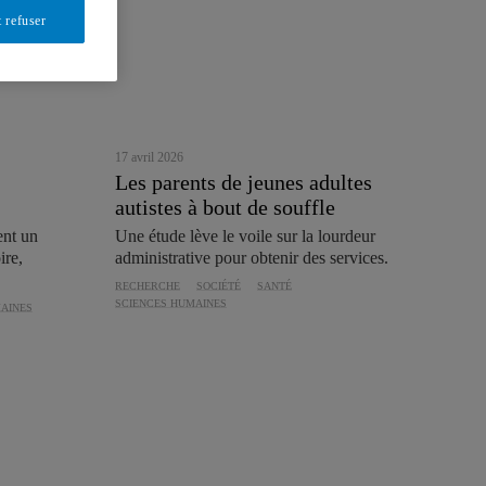
 refuser
17 avril 2026
Les parents de jeunes adultes
autistes à bout de souffle
ent un
Une étude lève le voile sur la lourdeur
ire,
administrative pour obtenir des services.
RECHERCHE
SOCIÉTÉ
SANTÉ
SCIENCES HUMAINES
AINES