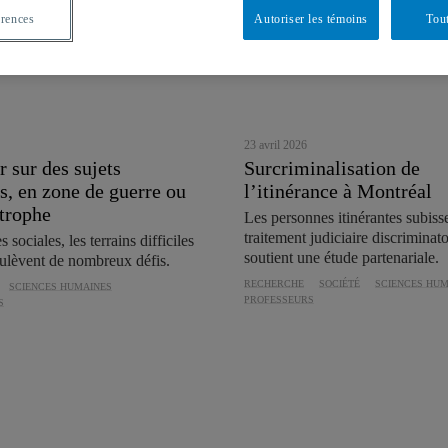
érences
Autoriser les témoins
Tout
23 avril 2026
 sur des sujets
Surcriminalisation de
s, en zone de guerre ou
l’itinérance à Montréal
strophe
Les personnes itinérantes subiss
traitement judiciaire discriminato
 sociales, les terrains difficiles
soutient une étude partenariale.
ulèvent de nombreux défis.
RECHERCHE
SOCIÉTÉ
SCIENCES HUM
SCIENCES HUMAINES
PROFESSEURS
S