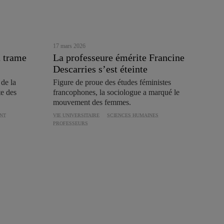
17 mars 2026
 trame
La professeure émérite Francine
Descarries s’est éteinte
 de la
Figure de proue des études féministes
te des
francophones, la sociologue a marqué le
mouvement des femmes.
NT
VIE UNIVERSITAIRE
SCIENCES HUMAINES
PROFESSEURS