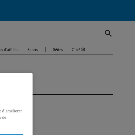
es d’affiche
Sports
Séries
Clic!
t d’améliorer
s de