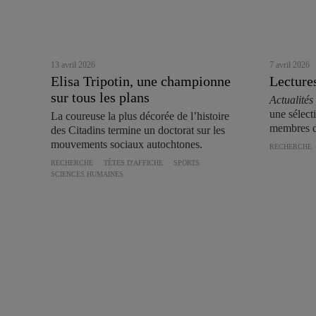
13 avril 2026
7 avril 2026
Elisa Tripotin, une championne
Lectures
sur tous les plans
Actualit
une sélect
La coureuse la plus décorée de l’histoire
membres d
des Citadins termine un doctorat sur les
mouvements sociaux autochtones.
RECHERCHE
RECHERCHE
TÊTES D'AFFICHE
SPORTS
SCIENCES HUMAINES