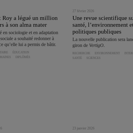
27 février 2026
 Roy a légué un million
Une revue scientifique su
ars à son alma mater
santé, l’environnement et
politiques publiques
 en sociologie et en adaptation
t sociale a souhaité redonner à
La nouvelle publication sera lan
qu’elle lui a permis de bâtir.
giron de
VertigO.
TAIRE
ÉDUCATION
RECHERCHE
ENVIRONNEMENT
INTE
UMAINES
DIPLÔMÉS
SANTÉ
SCIENCES
26
23 janvier 2026