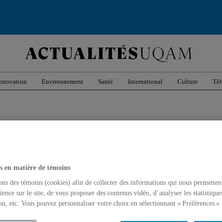
nnovation
Environnement
Santé
International
Culture
Têt
logie
s en matière de témoins
ons des témoins (cookies) afin de collecter des informations qui nous permetten
ience sur le site, de vous proposer des contenus vidéo, d’analyser les statistique
on, etc. Vous pouvez personnaliser votre choix en sélectionnant « Préférences ».