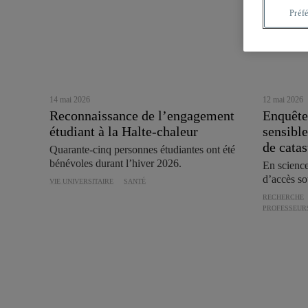
Préf
14 mai 2026
12 mai 2026
Reconnaissance de l’engagement
Enquêter
étudiant à la Halte-chaleur
sensible
de cata
Quarante-cinq personnes étudiantes ont été
bénévoles durant l’hiver 2026.
En sciences
d’accès so
VIE UNIVERSITAIRE
SANTÉ
RECHERCHE
PROFESSEUR