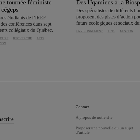
e tournée féministe
Des Uqamiens à la Biosp
s cégeps
Des spécialistes de différents ho
proposent des pistes d’action po
es étudiants de l’IREF
futurs écologiques et sociaux du
 des conférences dans sept
ents collégiaux du Québec.
ENVIRONNEMENT
ARTS
GESTION
TAIRE
RECHERCHE
ARTS
ION
Contact
À propos de notre site
nscrire
Proposer une nouvelle ou un sujet
d’article