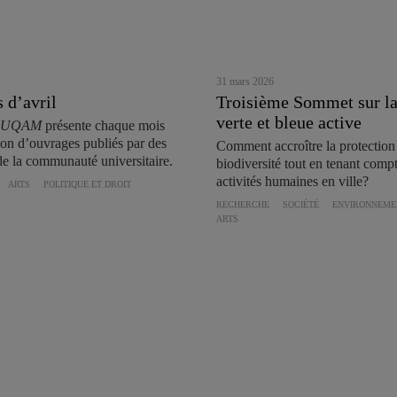
31 mars 2026
 d’avril
Troisième Sommet sur la
verte et bleue active
és UQAM
présente chaque mois
ion d’ouvrages publiés par des
Comment accroître la protection
e la communauté universitaire.
biodiversité tout en tenant comp
activités humaines en ville?
ARTS
POLITIQUE ET DROIT
RECHERCHE
SOCIÉTÉ
ENVIRONNEME
ARTS