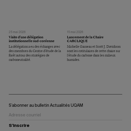
25 mai 2026
15 mai 2026
Visite d’une délégation
Lancement de la Chaire
institutionnelle sud-coréenne
CARCLIQUE
La délégation a eu des échanges avec
Michelle Garneau et Scott J. Davidison
des membres du Centre d’étude de la
sont les cotitulaires de cette chaire sur
forêt autour des stratégies de
l’étude du carbone dans les milieux
carboneutralité.
humides.
S’abonner au bulletin Actualités UQAM
S'inscrire