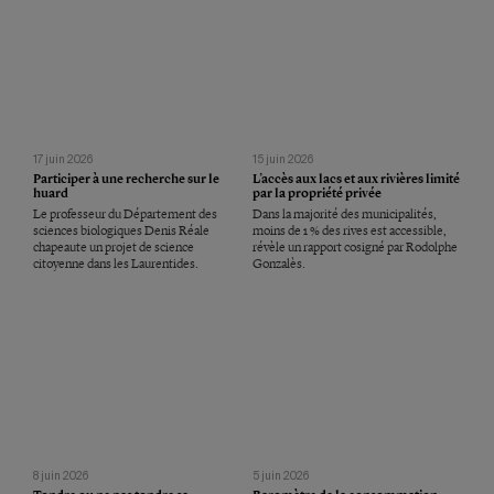
17 juin 2026
15 juin 2026
Participer à une recherche sur le
L’accès aux lacs et aux rivières limité
huard
par la propriété privée
Le professeur du Département des
Dans la majorité des municipalités,
sciences biologiques Denis Réale
moins de 1 % des rives est accessible,
chapeaute un projet de science
révèle un rapport cosigné par Rodolphe
citoyenne dans les Laurentides.
Gonzalès.
8 juin 2026
5 juin 2026