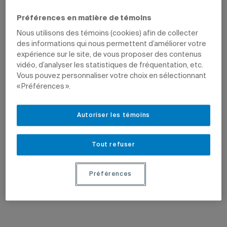
Préférences en matière de témoins
Nous utilisons des témoins (cookies) afin de collecter
des informations qui nous permettent d’améliorer votre
expérience sur le site, de vous proposer des contenus
vidéo, d’analyser les statistiques de fréquentation, etc.
Vous pouvez personnaliser votre choix en sélectionnant
« Préférences ».
6 juillet 2026
30 juin 2026
Deux livres blancs sur les ruelles
Forêts boréales: après la coupe, la
vertes
biodiversité prend son temps
Les publications proposent des
Le professeur émérite Yves Bergeron
Autoriser les témoins
recommandations afin de bonifier les
et ses collègues Tanya Handa et Tim
modalités des programmes existants.
Work figurent parmi les cosignataires
d’une étude internationale parue dans
Nature Sustainability.
Tout refuser
Préférences