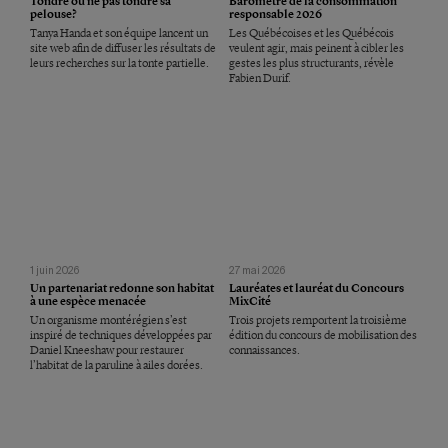
Tondre ou ne pas tondre sa
Baromètre de la consommation
pelouse?
responsable 2026
Tanya Handa et son équipe lancent un
Les Québécoises et les Québécois
site web afin de diffuser les résultats de
veulent agir, mais peinent à cibler les
leurs recherches sur la tonte partielle.
gestes les plus structurants, révèle
Fabien Durif.
1 juin 2026
27 mai 2026
Un partenariat redonne son habitat
Lauréates et lauréat du Concours
à une espèce menacée
MixCité
Un organisme montérégien s’est
Trois projets remportent la troisième
inspiré de techniques développées par
édition du concours de mobilisation des
Daniel Kneeshaw pour restaurer
connaissances.
l’habitat de la paruline à ailes dorées.