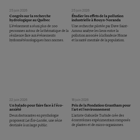
25 juin 2026
25 juin 2026
Congrès sur la recherche
Étudier les effets de la pollution
hydrologique au Québec
industrielle à Rouyn-Noranda
L’événement a réuni plus de 200
Une recherche pilotée par Dave Saint-
personnes autour de la thématique de la
Amour analyse les liens entre la
résilience face aux événements
pollution associée à la fonderie Horne
hydrométéorologiques hors normes.
et la santé mentale de la population.
22 juin 2026
18 juin 2026
Un balado pour faire face à l’éco-
Prix de la Fondation Grantham pour
anxiété
l’art et l’environnement
Deux doctorantes en psychologie
L’artiste Gabrielle Turbide crée des
Les Éco-Lucides
écosystèmes expérimentaux composés
proposent
, une série
de plantes et de micro-organismes.
destinée à un large public.