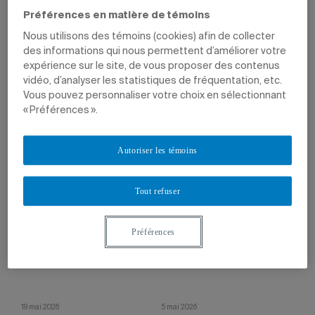
Préférences en matière de témoins
Nous utilisons des témoins (cookies) afin de collecter
des informations qui nous permettent d’améliorer votre
expérience sur le site, de vous proposer des contenus
vidéo, d’analyser les statistiques de fréquentation, etc.
Vous pouvez personnaliser votre choix en sélectionnant
9 juin 2026
22 mai 2026
Un livre à la fois: partager l’amour des
Véronique Cnockaert nommée doyenne
« Préférences ».
livres
de la Faculté des arts
Une centaine d’élèves de l’école
Succédant à Joanne Lalonde, la
primaire Champlain reçoivent les
professeure entrera en fonction à
Autoriser les témoins
albums jeunesse qu’ils ont eux-mêmes
compter du 1er juin.
créés avec le soutien d’une équipe
uqamienne.
Tout refuser
Préférences
19 mai 2026
5 mai 2026