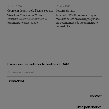
19 mars 2026
10 mars 2026
Course au décanat de la Faculté des arts
Lectures de mars
Véronique Cnockaert et Vincent
Actualités UQAM
présente chaque
Bouchard-Valentine rencontrent la
mois une sélection d’ouvrages publiés
communauté universitaire.
par des membres de la communauté
universitaire.
S’abonner au bulletin Actualités UQAM
S'inscrire
Contact
Sites partenaires