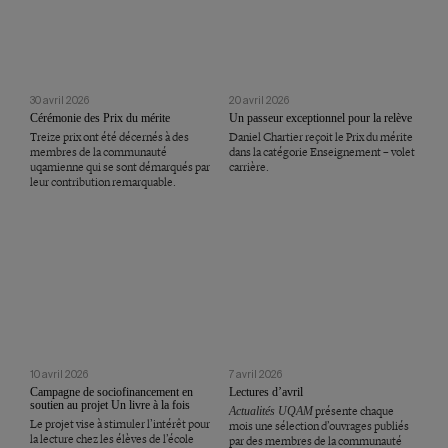
30 avril 2026
20 avril 2026
Cérémonie des Prix du mérite
Un passeur exceptionnel pour la relève
Treize prix ont été décernés à des
Daniel Chartier reçoit le Prix du mérite
membres de la communauté
dans la catégorie Enseignement – volet
uqamienne qui se sont démarqués par
carrière.
leur contribution remarquable.
10 avril 2026
7 avril 2026
Campagne de sociofinancement en
Lectures d’avril
soutien au projet Un livre à la fois
Actualités UQAM
présente chaque
Le projet vise à stimuler l’intérêt pour
mois une sélection d’ouvrages publiés
la lecture chez les élèves de l’école
par des membres de la communauté