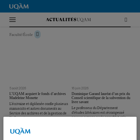
Accueil
|
Facultés
|
Département d'études littéraires
Département d'études littéraires
Faculté/École
5 août 2026
16 juin 2026
L’UQAM acquiert le fonds d’archives
Dominique Garand lauréat d’un prix du
Madeleine Monette
Conseil scientifique de la subvention du
livre savant
L’écrivaine et diplômée confie plusieurs
Le professeur du Département
manuscrits et autres documents au
d’études littéraires est récompensé
Service des archives et de la gestion de
pour un ouvrage sur le pamphlet et la
l’information.
polémique.