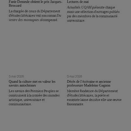
Fanie Demeule obtient le prix Jacques-
Lectures de mai
Brossard
Actualités UQAM
présente chaque
La chargée de cours du Département
mois une sélection d’ouvrages publiés
d’études littéraires voit son roman
Du
par des membres de la communauté
ventre des montagnes
récompensé.
universitaire.
5 mai 2026
5 mai 2026
Quand la culture met en valeur les
Décès de l’écrivaine et ancienne
savoirs autochtones
professeure Madeleine Gagnon
Les savoirs des Premiers Peuples se
Membre fondatrice du Département
construisent à la croisée des mondes
d’études littéraires, la poète et
artistique, universitaire et
essayiste laisse derrière elle une œuvre
communautaire.
foisonnante.