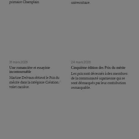
primaire Champlain.
universitaire.
31 mars 2026
24 mars 2026
Une romancière et essayiste
Cinquième édition des Prix du mérite
incontournable
Les prix sont décernés à des membres
Martine Delvaux obtient le Prix du
de la communauté uqamienne qui se
mérite dans la catégorie Création /
sont démarqués par leur contribution
volet carrière.
remarquable.