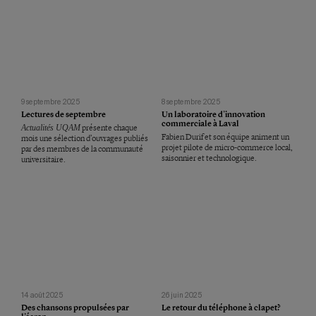
9 septembre 2025
8 septembre 2025
Lectures de septembre
Un laboratoire d’innovation
commerciale à Laval
Actualités UQAM
présente chaque
Fabien Durif et son équipe animent un
mois une sélection d’ouvrages publiés
projet pilote de micro-commerce local,
par des membres de la communauté
saisonnier et technologique.
universitaire.
14 août 2025
26 juin 2025
Des chansons propulsées par
Le retour du téléphone à clapet?