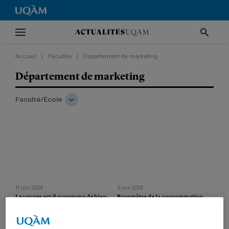
Accueil
|
Facultés
|
Département de marketing
Département de marketing
Faculté/École
17 juin 2026
5 juin 2026
Le voyage est-il synonyme de bien-
Baromètre de la consommation
être?
responsable 2026
Ce sont les réels moments de
Les Québécoises et les Québécois
déconnexion qui procurent le plus de
veulent agir, mais peinent à cibler les
bonheur, révèle une étude.
gestes les plus structurants, révèle