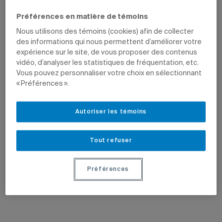
Fabien Durif.
Préférences en matière de témoins
Nous utilisons des témoins (cookies) afin de collecter
des informations qui nous permettent d’améliorer votre
expérience sur le site, de vous proposer des contenus
vidéo, d’analyser les statistiques de fréquentation, etc.
Vous pouvez personnaliser votre choix en sélectionnant
« Préférences ».
2 juin 2026
13 mai 2026
Gérer l’IA en classe
Création d’un Observatoire de l’IA,
Autoriser les témoins
des données et du tourisme
Impossible aujourd’hui d’enseigner
Le professeur Paul Arseneault reçoit un
sans savoir naviguer entre les
appui de 400 000 dollars du ministère
possibilités et les dérives de
Tout refuser
du Tourisme.
l’intelligence artificielle.
Préférences