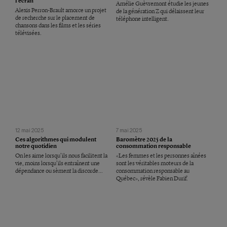
l’écran
Amélie Guèvremont étudie les jeunes
Alexis Perron-Brault amorce un projet
de la génération Z qui délaissent leur
de recherche sur le placement de
téléphone intelligent.
chansons dans les films et les séries
télévisées.
12 mai 2025
7 mai 2025
Ces algorithmes qui modulent
Baromètre 2025 de la
notre quotidien
consommation responsable
On les aime lorsqu’ils nous facilitent la
«Les femmes et les personnes aînées
vie, moins lorsqu’ils entraînent une
sont les véritables moteurs de la
dépendance ou sèment la discorde…
consommation responsable au
Québec», révèle Fabien Durif.