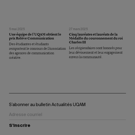
5 mai 2025
27 mars 2025
Une équipe de l’UQAM obtient le
Cinq lauréates et lauréats de la
prix Relève Communication
Médaille du couronnement du roi
Charles III
Des étudiantes et étudiants
Les récipiendaires sont honorés pour
remportent le concours de l’Association
leur dévouement et leur engagement
des agences de communication
envers la communauté.
créative.
S’abonner au bulletin Actualités UQAM
S'inscrire