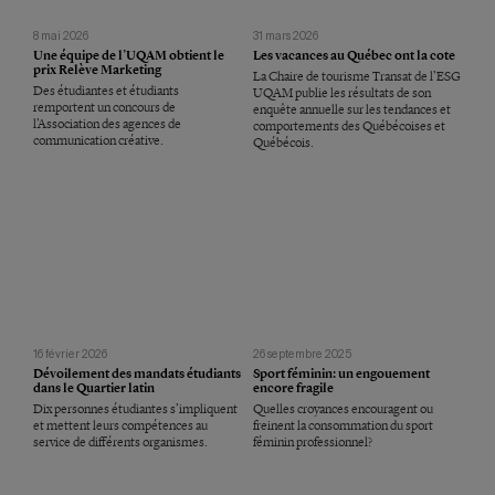
8 mai 2026
31 mars 2026
Une équipe de l’UQAM obtient le
Les vacances au Québec ont la cote
prix Relève Marketing
La Chaire de tourisme Transat de l’ESG
Des étudiantes et étudiants
UQAM publie les résultats de son
remportent un concours de
enquête annuelle sur les tendances et
l’Association des agences de
comportements des Québécoises et
communication créative.
Québécois.
16 février 2026
26 septembre 2025
Dévoilement des mandats étudiants
Sport féminin: un engouement
dans le Quartier latin
encore fragile
Dix personnes étudiantes s’impliquent
Quelles croyances encouragent ou
et mettent leurs compétences au
freinent la consommation du sport
service de différents organismes.
féminin professionnel?