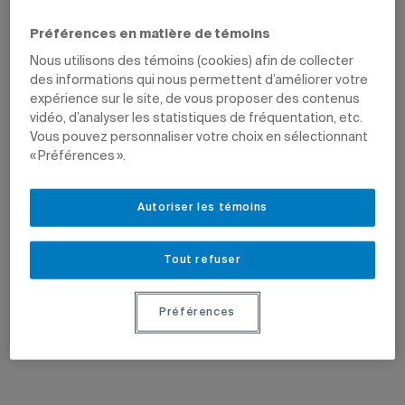
Supplément Tremplin vers la
découverte.
Préférences en matière de témoins
Nous utilisons des témoins (cookies) afin de collecter
des informations qui nous permettent d’améliorer votre
expérience sur le site, de vous proposer des contenus
vidéo, d’analyser les statistiques de fréquentation, etc.
Vous pouvez personnaliser votre choix en sélectionnant
« Préférences ».
14 mai 2026
21 avril 2026
Récipiendaires de l’Ordre de
Une subvention en informatique
Autoriser les témoins
Montréal
quantique
Louise Champoux-Paillé et Édouard
Le professeur Ryan Kavanagh reçoit un
Staco obtiennent la plus haute
appui de 25 000 $ du Conseil de
distinction montréalaise.
recherches en sciences naturelles et en
Tout refuser
génie.
Préférences