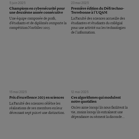
5 juin 2025
23 mai 2025
Champions en cybersécurité pour
Première édition du Défi techno-
une deuxième année consécutive
Terrebonne à l’UQAM
Une équipe composée de profs,
La Faculté des sciences accueille des
d’étudiants et de diplômés remporte la
étudiantes et étudiants du collégial
compétition NorthSec 2025.
pour une activité sur les technologies
de l’information.
15 mai 2025
12 mai 2025
Prix d’excellence 2025 en sciences
Ces algorithmes qui modulent
notre quotidien
La Faculté des sciences célèbre les
On les aime lorsqu’ils nous facilitent la
réalisations de ses membres en leur
vie, moins lorsqu’ils entraînent une
décernant sept prix et une distinction.
dépendance ou sèment la discorde…