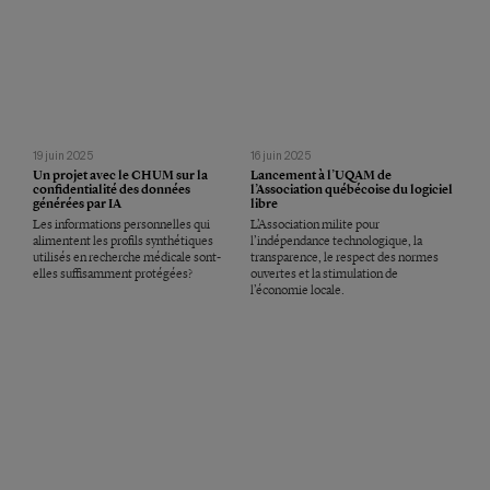
19 juin 2025
16 juin 2025
Un projet avec le CHUM sur la
Lancement à l’UQAM de
confidentialité des données
l’Association québécoise du logiciel
générées par IA
libre
Les informations personnelles qui
L’Association milite pour
alimentent les profils synthétiques
l’indépendance technologique, la
utilisés en recherche médicale sont-
transparence, le respect des normes
elles suffisamment protégées?
ouvertes et la stimulation de
l’économie locale.