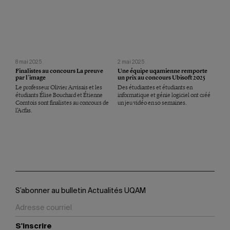
8 mai 2025
2 mai 2025
Finalistes au concours La preuve
Une équipe uqamienne remporte
par l’image
un prix au concours Ubisoft 2025
Le professeur Olivier Arvisais et les
Des étudiantes et étudiants en
étudiants Élise Bouchard et Étienne
informatique et génie logiciel ont créé
Comtois sont finalistes au concours de
un jeu vidéo en 10 semaines.
l’Acfas.
S’abonner au bulletin Actualités UQAM
S'inscrire