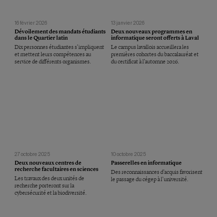
16 février 2026
13 janvier 2026
Dévoilement des mandats étudiants
Deux nouveaux programmes en
dans le Quartier latin
informatique seront offerts à Laval
Dix personnes étudiantes s’impliquent
Le campus lavallois accueillera les
et mettent leurs compétences au
premières cohortes du baccalauréat et
service de différents organismes.
du certificat à l’automne 2026.
27 octobre 2025
10 octobre 2025
Deux nouveaux centres de
Passerelles en informatique
recherche facultaires en sciences
Des reconnaissances d’acquis favorisent
Les travaux des deux unités de
le passage du cégep à l’université.
recherche porteront sur la
cybersécurité et la biodiversité.