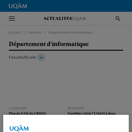
Accueil
|
Facultés
|
Département d'informatique
Département d'informatique
Faculté/École
7 juillet 2026
26 mai 2026
Plus de 6 M$ du CRSNG
NorthSec 2026: l’UQAM à deux
points de la première place!
Vingt-huit projets uqamiens sont
Les spécialistes uqamiens en
financés dans le cadre du Programme de
cybersécurité se démarquent à nouveau
subventions à la découverte et
lors de la compétition nord-américaine.