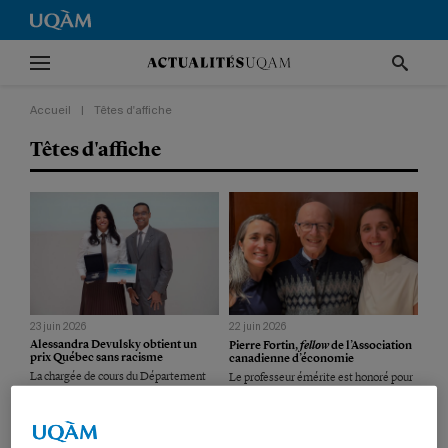
Accueil
|
Têtes d'affiche
Têtes d'affiche
23 juin 2026
22 juin 2026
fellow
Alessandra Devulsky obtient un
Pierre Fortin,
de l’Association
prix Québec sans racisme
canadienne d’économie
La chargée de cours du Département
Le professeur émérite est honoré pour
des sciences juridiques est
l’ensemble de ses contributions à la
récompensée pour son implication
discipline de l’économie.
professionnelle et citoyenne.