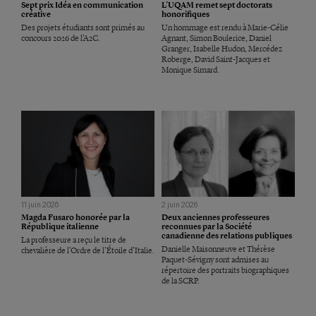
Sept prix Idéa en communication
L’UQAM remet sept doctorats
créative
honorifiques
Des projets étudiants sont primés au
Un hommage est rendu à Marie-Célie
concours 2026 de l’A2C.
Agnant, Simon Boulerice, Daniel
Granger, Isabelle Hudon, Mercédez
Roberge, David Saint-Jacques et
Monique Simard.
11 juin 2026
2 juin 2026
Magda Fusaro honorée par la
Deux anciennes professeures
République italienne
reconnues par la Société
canadienne des relations publiques
La professeure a reçu le titre de
Danielle Maisonneuve et Thérèse
chevalière de l’Ordre de l’Étoile d’Italie.
Paquet-Sévigny sont admises au
répertoire des portraits biographiques
de la SCRP.