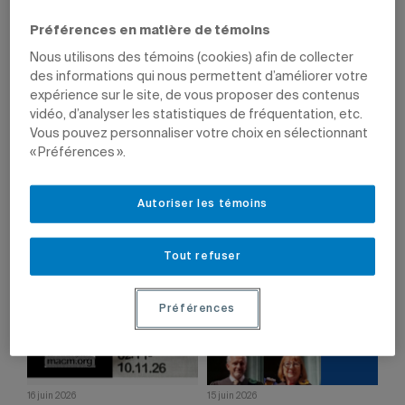
Préférences en matière de témoins
Nous utilisons des témoins (cookies) afin de collecter
des informations qui nous permettent d’améliorer votre
expérience sur le site, de vous proposer des contenus
vidéo, d’analyser les statistiques de fréquentation, etc.
Vous pouvez personnaliser votre choix en sélectionnant
18 juin 2026
17 juin 2026
« Préférences ».
Prix de la Fondation Grantham pour
Donna Mergler et Martine Hébert
l’art et l’environnement
nommées à l’Ordre national du
Québec
L’artiste Gabrielle Turbide crée des
Autoriser les témoins
Les deux professeures sont honorées
écosystèmes expérimentaux composés
du grade de chevalière.
de plantes et de micro-organismes.
Tout refuser
Préférences
16 juin 2026
15 juin 2026