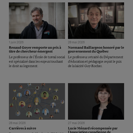
1 juin 2026
28 mai 2026
Renaud Goyer remporte un prix à
Normand Baillargeon honoré par le
titre de chercheur émergent
gouvernement du Québec
Le professeur de l’École de travail social
Le professeur retraité du Département
est spécialisé dans les enjeux touchant
d’éducation et pédagogie reçoit le prix
le droit au logement.
de la laïcité Guy-Rocher.
28 mai 2026
27 mai 2026
Carrières à suivre
Lucie Ménard récompensée par
l’Association canadienne de