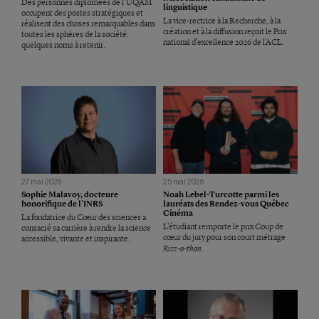
Des personnes diplômées de l’UQAM
linguistique
occupent des postes stratégiques et
La vice-rectrice à la Recherche, à la
réalisent des choses remarquables dans
création et à la diffusion reçoit le Prix
toutes les sphères de la société:
national d’excellence 2026 de l’ACL.
quelques noms à retenir.
27 mai 2026
25 mai 2026
Sophie Malavoy, docteure
Noah Lebel-Turcotte parmi les
honorifique de l’INRS
lauréats des Rendez-vous Québec
Cinéma
La fondatrice du Cœur des sciences a
L’étudiant remporte le prix Coup de
consacré sa carrière à rendre la science
cœur du jury pour son court métrage
accessible, vivante et inspirante.
Rizz-o-thon
.