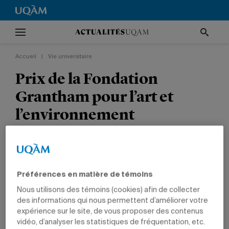
Accueil
|
Vie universitaire
Prix de la Fondation
Grantham pour l’art et
l’environnement
L’artiste Gabrielle Turbide crée des écosystèmes
expérimentaux composés de plantes et de
micro-organismes.
Préférences en matière de témoins
Nous utilisons des témoins (cookies) afin de collecter
VIE UNIVERSITAIRE
ENVIRONNEMENT
TÊTES D'AFFICHE
ARTS
des informations qui nous permettent d’améliorer votre
ÉTUDIANTS
expérience sur le site, de vous proposer des contenus
vidéo, d’analyser les statistiques de fréquentation, etc.