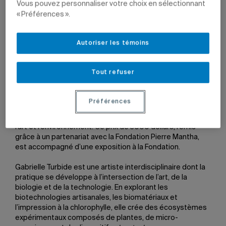
Vous pouvez personnaliser votre choix en sélectionnant
« Préférences ».
Gabrielle Turbide.
Photo: courtoisie
Autoriser les témoins
18 juin 2026 à 10 h 47
Mis à jour le 23 juin 2026 à 14 h 12
Tout refuser
L’étudiante à la maîtrise en arts visuels et médiatiques
Préférences
Gabrielle Turbide est la lauréate de la quatrième édition
du prix Horizons nouveaux de la Fondation Grantham pour
l’art et l’environnement. Ce prix de 3000 dollars, remis
grâce à un partenariat avec la Fondation Pierre Mantha,
est accompagné d’une exposition à la Fondation.
Gabrielle Turbide est une artiste interdisciplinaire dont la
pratique se développe à l’intersection de l’art, de la
biologie et de la technologie. En explorant les
biotechnologies artisanales, les biomatériaux et
l’impression à la chlorophylle, elle crée des écosystèmes
expérimentaux composés de plantes, de micro-