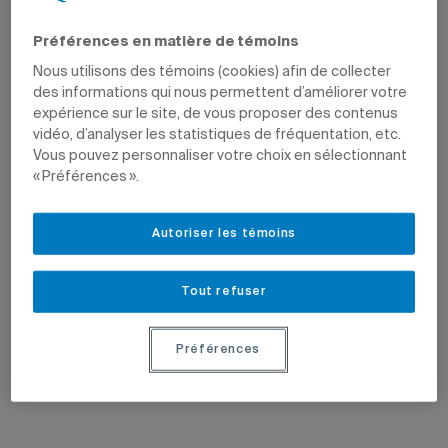
La professeure est élue à la tête de
recommandations afin de bonifier les
l’APERAU Internationale, qui regroupe
modalités des programmes existants.
des chercheuses et chercheurs
Préférences en matière de témoins
d’Europe, d’Afrique, du Moyen-Orient
et des Amériques.
Nous utilisons des témoins (cookies) afin de collecter
des informations qui nous permettent d’améliorer votre
expérience sur le site, de vous proposer des contenus
vidéo, d’analyser les statistiques de fréquentation, etc.
Vous pouvez personnaliser votre choix en sélectionnant
« Préférences ».
Autoriser les témoins
17 juin 2026
19 mai 2026
Le voyage est-il synonyme de bien-
L’héritage des Jeux olympiques de
être?
Montréal
Tout refuser
Ce sont les réels moments de
Un colloque interdisciplinaire se
déconnexion qui procurent le plus de
penche sur le legs sportif et culturel des
bonheur, révèle une étude.
Jeux de 1976.
Préférences