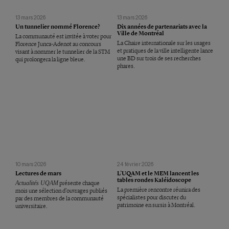
13 mars 2026
13 mars 2026
Un tunnelier nommé Florence?
Dix années de partenariats avec la
Ville de Montréal
La communauté est invitée à voter pour
La Chaire internationale sur les usages
Florence Junca-Adenot au concours
et pratiques de la ville intelligente lance
visant à nommer le tunnelier de la STM
une BD sur trois de ses recherches
qui prolongera la ligne bleue.
phares.
10 mars 2026
24 février 2026
Lectures de mars
L’UQAM et le MEM lancent les
tables rondes Kaléidoscope
Actualités UQAM
présente chaque
La première rencontre réunira des
mois une sélection d’ouvrages publiés
spécialistes pour discuter du
par des membres de la communauté
patrimoine en sursis à Montréal.
universitaire.