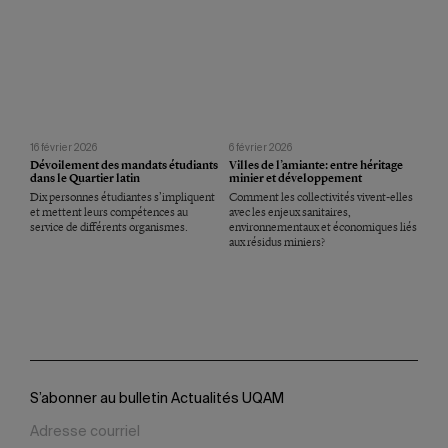
16 février 2026
6 février 2026
Dévoilement des mandats étudiants
Villes de l’amiante: entre héritage
dans le Quartier latin
minier et développement
Dix personnes étudiantes s’impliquent
Comment les collectivités vivent-elles
et mettent leurs compétences au
avec les enjeux sanitaires,
service de différents organismes.
environnementaux et économiques liés
aux résidus miniers?
S’abonner au bulletin Actualités UQAM