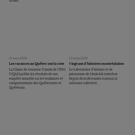
urbain.
31 mars 2026
23 mars 2026
Les vacances au Québec ont la cote
Vingt ans d’histoires montréalaises
La Chaire de tourisme Transat de l’ESG
Le Laboratoire d’histoire et de
UQAM publie les résultats de son
patrimoine de Montréal contribue
enquête annuelle sur les tendances et
depuis deux décennies à nourrir la
comportements des Québécoises et
mémoire collective.
Québécois.