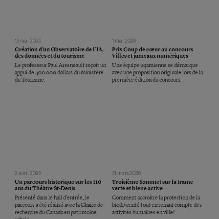
13 mai 2026
1 mai 2026
Création d’un Observatoire de l’IA,
Prix Coup de cœur au concours
des données et du tourisme
Villes et jumeaux numériques
Le professeur Paul Arseneault reçoit un
Une équipe uqamienne se démarque
appui de 400 000 dollars du ministère
avec une proposition originale lors de la
du Tourisme.
première édition du concours.
2 avril 2026
31 mars 2026
Un parcours historique sur les 110
Troisième Sommet sur la trame
ans du Théâtre St-Denis
verte et bleue active
Présenté dans le hall d’entrée, le
Comment accroître la protection de la
parcours a été réalisé avec la Chaire de
biodiversité tout en tenant compte des
recherche du Canada en patrimoine
activités humaines en ville?