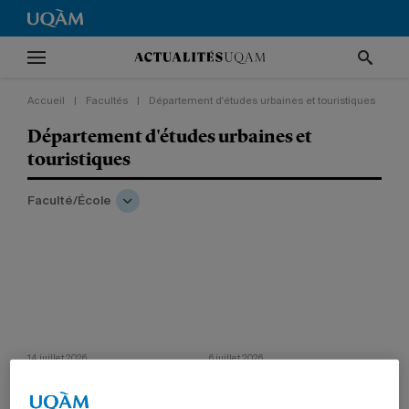
Accueil
|
Facultés
|
Département d'études urbaines et touristiques
Département d'études urbaines et
touristiques
Faculté/École
14 juillet 2026
6 juillet 2026
Sylvie Paré présidente d’un réseau
Deux livres blancs sur les ruelles
international en urbanisme et
vertes
aménagement
Les publications proposent des