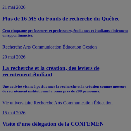
21 mai 2026
Plus de 16 M$ du Fonds de recherche du Québec
Cent cinquante professeures et professeurs, étudiantes et étudiants obtiennent
un appui financier.
Recherche
Arts
Communication
Éducation
Gestion
20 mai 2026
La recherche et la création, des leviers de
recrutement étudiant
Une activité visant à positionner la recherche et la création comme moteurs
de recrutement institutionnel a réuni près de 200 personnes.
Vie universitaire
Recherche
Arts
Communication
Éducation
15 mai 2026
Visite d’une délégation de la CONFEMEN