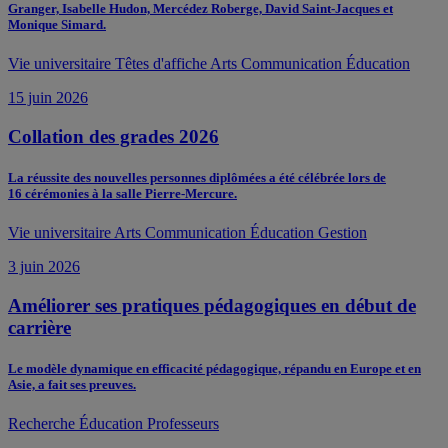
Granger, Isabelle Hudon, Mercédez Roberge, David Saint-Jacques et
Monique Simard.
Vie universitaire
Têtes d'affiche
Arts
Communication
Éducation
15 juin 2026
Collation des grades 2026
La réussite des nouvelles personnes diplômées a été célébrée lors de
16 cérémonies à la salle Pierre-Mercure.
Vie universitaire
Arts
Communication
Éducation
Gestion
3 juin 2026
Améliorer ses pratiques pédagogiques en début de
carrière
Le modèle dynamique en efficacité pédagogique, répandu en Europe et en
Asie, a fait ses preuves.
Recherche
Éducation
Professeurs