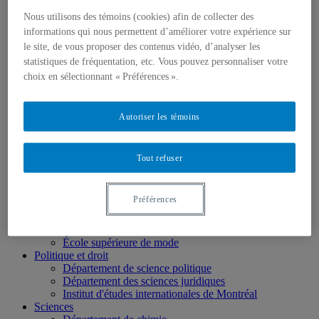
École des médias
Nous utilisons des témoins (cookies) afin de collecter des
Éducation
informations qui nous permettent d’améliorer votre expérience sur
Département de didactique
le site, de vous proposer des contenus vidéo, d’analyser les
Département de didactique des langues
statistiques de fréquentation, etc. Vous pouvez personnaliser votre
Département d'éducation et formation spécialisées
Département d'éducation et pédagogie
choix en sélectionnant « Préférences ».
Gestion
Département de finance
Département de management
Autoriser les témoins
Département de marketing
Département de stratégie, responsabilité sociale et
environnementale
Tout refuser
Département des sciences comptables
Département des sciences économiques
Département d’analytique, opérations et technologies
Préférences
de l’information
Département d'études urbaines et touristiques
Département d'organisation et ressources humaines
École supérieure de mode
Politique et droit
Département de science politique
Département des sciences juridiques
Institut d'études internationales de Montréal
Sciences