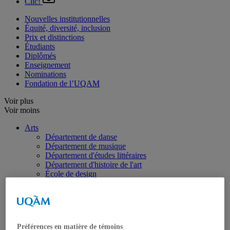
Clic!
Nouvelles institutionnelles
Équité, diversité, inclusion
Prix et distinctions
Étudiants
Diplômés
Enseignement
Nominations
Fondation de l’UQAM
Voir plus
Voir moins
Arts
Département de danse
Département de musique
Département d'études littéraires
Département d'histoire de l'art
École de design
École des arts visuels et médiatiques
École supérieure de théâtre
Institut du patrimoine
Communication
Département de communication sociale et publique
Préférences en matière de témoins
École de langues