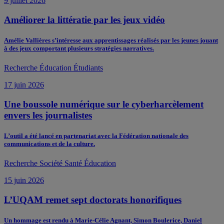
9 juillet 2026
Améliorer la littératie par les jeux vidéo
Amélie Vallières s’intéresse aux apprentissages réalisés par les jeunes jouant
à des jeux comportant plusieurs stratégies narratives.
Recherche
Éducation
Étudiants
17 juin 2026
Une boussole numérique sur le cyberharcèlement
envers les journalistes
L’outil a été lancé en partenariat avec la Fédération nationale des
communications et de la culture.
Recherche
Société
Santé
Éducation
15 juin 2026
L’UQAM remet sept doctorats honorifiques
Un hommage est rendu à Marie-Célie Agnant, Simon Boulerice, Daniel