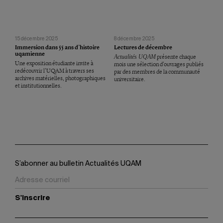
15 décembre 2025
8 décembre 2025
Immersion dans 55 ans d’histoire
Lectures de décembre
uqamienne
Actualités UQAM
présente chaque
Une exposition étudiante invite à
mois une sélection d’ouvrages publiés
redécouvrir l’UQAM à travers ses
par des membres de la communauté
archives matérielles, photographiques
universitaire.
et institutionnelles.
S’abonner au bulletin Actualités UQAM
S'inscrire