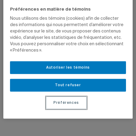
Préférences en matière de témoins
Nous utilisons des témoins (cookies) afin de collecter
des informations qui nous permettent d’améliorer votre
expérience sur le site, de vous proposer des contenus
vidéo, d’analyser les statistiques de fréquentation, etc.
Vous pouvez personnaliser votre choix en sélectionnant
« Préférences ».
14 mai 2026
14 mai 2026
Récipiendaires de l’Ordre de
La cheville ouvrière de la Galerie de
Montréal
l’UQAM
Autoriser les témoins
Louise Champoux-Paillé et Édouard
«Pour moi, œuvrer en art contemporain
Staco obtiennent la plus haute
est une façon de rester en prise directe
distinction montréalaise.
avec les enjeux de société.» – Anne
Tout refuser
Philippon
Préférences