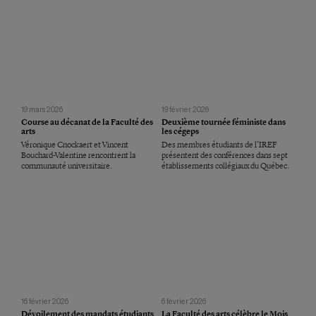
19 mars 2026
19 février 2026
Course au décanat de la Faculté des
Deuxième tournée féministe dans
arts
les cégeps
Véronique Cnockaert et Vincent
Des membres étudiants de l’IREF
Bouchard-Valentine rencontrent la
présentent des conférences dans sept
communauté universitaire.
établissements collégiaux du Québec.
16 février 2026
6 février 2026
Dévoilement des mandats étudiants
La Faculté des arts célèbre le Mois