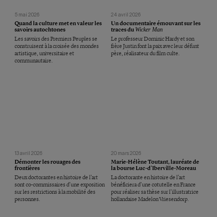
5 mai 2026
24 avril 2026
Quand la culture met en valeur les
Un documentaire émouvant sur les
savoirs autochtones
traces du
Wicker Man
Les savoirs des Premiers Peuples se
Le professeur Dominic Hardy et son
construisent à la croisée des mondes
frère Justin font la paix avec leur défunt
artistique, universitaire et
père, réalisateur du film culte.
communautaire.
13 avril 2026
20 mars 2026
Démonter les rouages des
Marie-Hélène Toutant, lauréate de
frontières
la bourse Luc-d’Iberville-Moreau
Deux doctorantes en histoire de l’art
La doctorante en histoire de l’art
sont co-commissaires d’une exposition
bénéficiera d’une cotutelle en France
sur les restrictions à la mobilité des
pour réaliser sa thèse sur l’illustratrice
personnes.
hollandaise Madelon Vriesendorp.