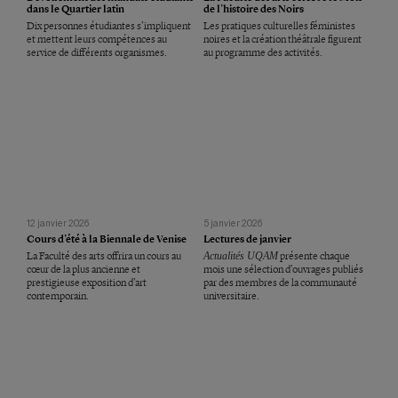
dans le Quartier latin
de l’histoire des Noirs
Dix personnes étudiantes s’impliquent
Les pratiques culturelles féministes
et mettent leurs compétences au
noires et la création théâtrale figurent
service de différents organismes.
au programme des activités.
12 janvier 2026
5 janvier 2026
Cours d’été à la Biennale de Venise
Lectures de janvier
La Faculté des arts offrira un cours au
Actualités UQAM
présente chaque
cœur de la plus ancienne et
mois une sélection d’ouvrages publiés
prestigieuse exposition d’art
par des membres de la communauté
contemporain.
universitaire.