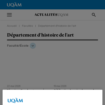
Accueil
|
Facultés
|
Département d'histoire de l'art
Département d'histoire de l'art
Faculté/École
22 mai 2026
19 mai 2026
Véronique Cnockaert nommée
Célébration des prix et bourses de
doyenne de la Faculté des arts
la Faculté des arts 2026
Succédant à Joanne Lalonde, la
La Faculté reconnaît l’excellence de
professeure entrera en fonction à
trois étudiantes et deux chargées de
compter du 1er juin.
cours.