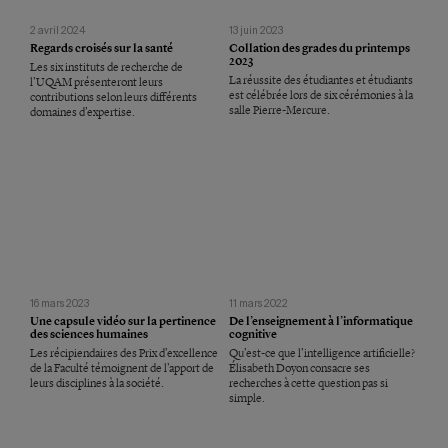
2 avril 2024
13 juin 2023
Regards croisés sur la santé
Collation des grades du printemps
2023
Les six instituts de recherche de
La réussite des étudiantes et étudiants
l’UQAM présenteront leurs
est célébrée lors de six cérémonies à la
contributions selon leurs différents
salle Pierre-Mercure.
domaines d’expertise.
16 mars 2023
11 mars 2022
Une capsule vidéo sur la pertinence
De l’enseignement à l’informatique
des sciences humaines
cognitive
Les récipiendaires des Prix d’excellence
Qu’est-ce que l’intelligence artificielle?
de la Faculté témoignent de l’apport de
Élisabeth Doyon consacre ses
leurs disciplines à la société.
recherches à cette question pas si
simple.