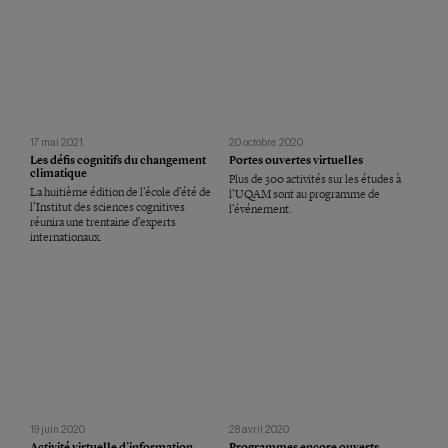
17 mai 2021
20 octobre 2020
Les défis cognitifs du changement
Portes ouvertes virtuelles
climatique
Plus de 300 activités sur les études à
La huitième édition de l’école d’été de
l’UQAM sont au programme de
l’Institut des sciences cognitives
l’événement.
réunira une trentaine d’experts
internationaux.
19 juin 2020
28 avril 2020
Activité virtuelle d’information
Programmes encore ouverts