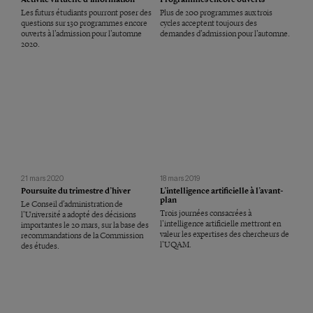
Les futurs étudiants pourront poser des
Plus de 200 programmes aux trois
questions sur 130 programmes encore
cycles acceptent toujours des
ouverts à l’admission pour l’automne
demandes d’admission pour l’automne.
2020.
21 mars 2020
18 mars 2019
Poursuite du trimestre d’hiver
L’intelligence artificielle à l’avant-
plan
Le Conseil d’administration de
Trois journées consacrées à
l’Université a adopté des décisions
l’intelligence artificielle mettront en
importantes le 20 mars, sur la base des
valeur les expertises des chercheurs de
recommandations de la Commission
l’UQAM.
des études.