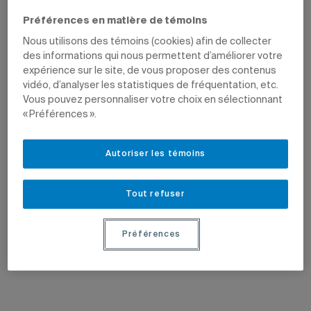
Préférences en matière de témoins
Nous utilisons des témoins (cookies) afin de collecter
des informations qui nous permettent d’améliorer votre
expérience sur le site, de vous proposer des contenus
vidéo, d’analyser les statistiques de fréquentation, etc.
Vous pouvez personnaliser votre choix en sélectionnant
« Préférences ».
21 février 2025
21 mai 2024
Un dialogue socratique avec
Une école d’été sur l’intelligence
ChatGPT
artificielle et le langage
Autoriser les témoins
Stevan Harnad soumet le robot
La neuvième École d’été de l’Institut
conversationnel à un interrogatoire sur
des sciences cognitives abordera
sa capacité à imiter la compréhension
l’avenir des grands modèles de langue.
Tout refuser
du monde.
Préférences