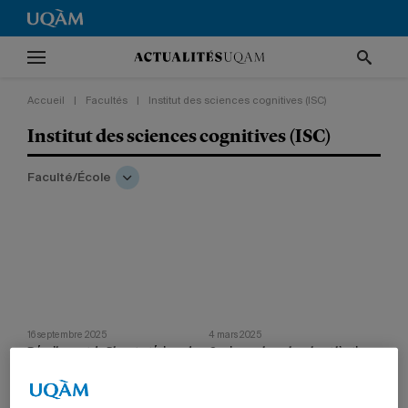
Accueil
|
Facultés
|
Institut des sciences cognitives (ISC)
Institut des sciences cognitives (ISC)
Faculté/École
16 septembre 2025
4 mars 2025
Dévoilement du Plan stratégique de
Conjuguer la recherche et l’action
la Faculté des sciences humaines
dans nos sociétés en transition
Lucie Dumais présente les grandes
Les six instituts de l’UQAM proposent
orientations de sa faculté pour l’horizon
deux panels de discussion pour valoriser
2030.
la participation citoyenne à la recherche.