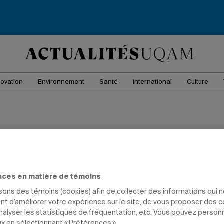
novation
Environnement
Santé
International
Culture
ences juridiques
nces en matière de témoins
isons des témoins (cookies) afin de collecter des informations qui 
t d’améliorer votre expérience sur le site, de vous proposer des 
analyser les statistiques de fréquentation, etc. Vous pouvez person
ix en sélectionnant « Préférences ».