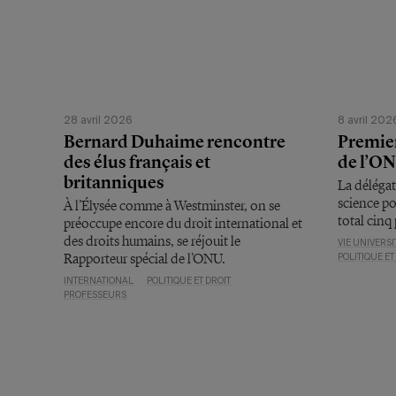
28 avril 2026
8 avril 202
Bernard Duhaime rencontre
Premier
des élus français et
de l’O
britanniques
La délégat
science po
À l’Élysée comme à Westminster, on se
total cinq
préoccupe encore du droit international et
des droits humains, se réjouit le
VIE UNIVERSI
Rapporteur spécial de l’ONU.
POLITIQUE ET
INTERNATIONAL
POLITIQUE ET DROIT
PROFESSEURS