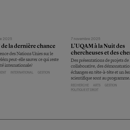
re 2025
7 novembre 2025
de la dernière chance
L’UQAM à la Nuit des
chercheuses et des ch
nce des Nations Unies sur le
elém peut-elle sauver ce qui reste
Des présentations de projets de
ité internationale?
collaborative, des démonstratio
be
échanges en tête-à-tête et un
MENT
INTERNATIONAL
GESTION
scientifique sont au programme
RECHERCHE
ARTS
GESTION
POLITIQUE ET DROIT