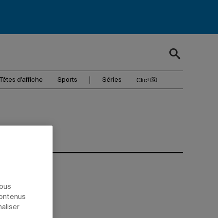
Têtes d’affiche
Sports
Séries
Clic!
nous
contenus
naliser