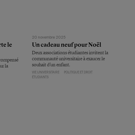
20 novembre 2025
te le
Un cadeau neuf pour Noël
Deux associations étudiantes invitent la
communauté universitaire à exaucer le
écompensé
souhait d’un enfant.
ur la
VIE UNIVERSITAIRE
POLITIQUE ET DROIT
ÉTUDIANTS