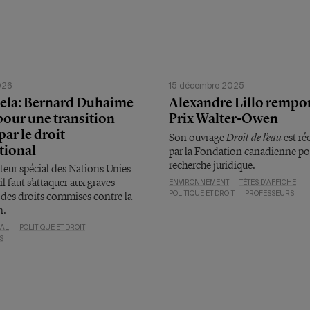
026
15 décembre 2025
ela: Bernard Duhaime
Alexandre Lillo rempor
pour une transition
Prix Walter-Owen
par le droit
Droit de l’eau
Son ouvrage
est r
tional
par la Fondation canadienne po
recherche juridique.
eur spécial des Nations Unies
il faut s’attaquer aux graves
ENVIRONNEMENT
TÊTES D'AFFICHE
 des droits commises contre la
POLITIQUE ET DROIT
PROFESSEURS
n.
NAL
POLITIQUE ET DROIT
S