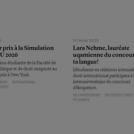
6
19 février 2026
 prix à la Simulation
Lara Nehme, lauréate
NU 2026
uqamienne du concour
ta langue!
ion étudiante de la Faculté de
litique et de droit remporte au
L’étudiante en relations internat
 prix à New York.
droit international participera à 
interuniversitaire du concours
TAIRE
INTERNATIONAL
d’éloquence.
 DROIT
VIE UNIVERSITAIRE
POLITIQUE ET DROIT
ÉTUDIANTS