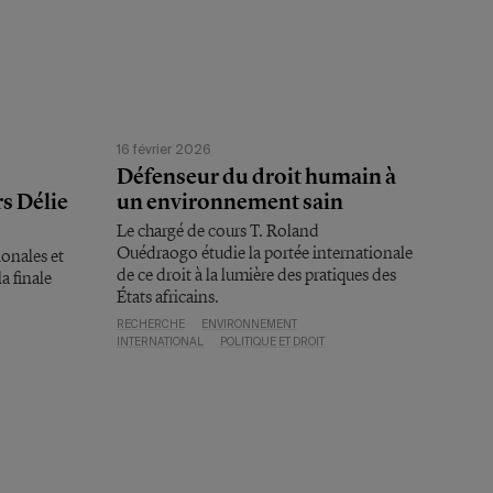
16 février 2026
Défenseur du droit humain à
s Délie
un environnement sain
Le chargé de cours T. Roland
Ouédraogo étudie la portée internationale
ionales et
de ce droit à la lumière des pratiques des
la finale
États africains.
RECHERCHE
ENVIRONNEMENT
INTERNATIONAL
POLITIQUE ET DROIT