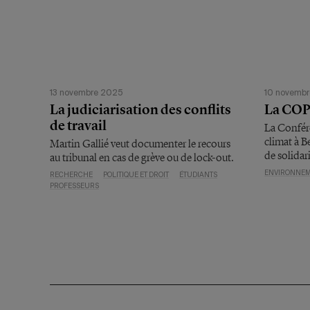
13 novembre 2025
10 novemb
La judiciarisation des conflits
La COP 
de travail
La Confére
climat à B
Martin Gallié veut documenter le recours
de solidar
au tribunal en cas de grève ou de lock-out.
ENVIRONNE
RECHERCHE
POLITIQUE ET DROIT
ÉTUDIANTS
PROFESSEURS