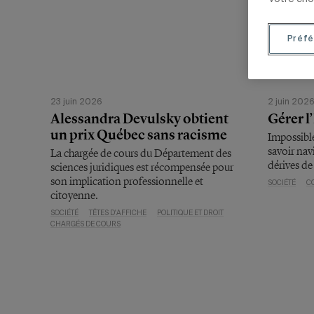
Préfé
23 juin 2026
2 juin 202
Alessandra Devulsky obtient
Gérer l
un prix Québec sans racisme
Impossible
savoir navi
La chargée de cours du Département des
dérives de 
sciences juridiques est récompensée pour
son implication professionnelle et
SOCIÉTÉ
C
citoyenne.
SOCIÉTÉ
TÊTES D'AFFICHE
POLITIQUE ET DROIT
CHARGÉS DE COURS