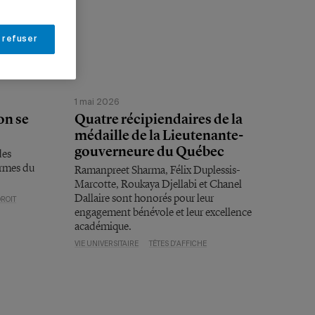
 refuser
1 mai 2026
on se
Quatre récipiendaires de la
médaille de la Lieutenante-
gouverneure du Québec
des
ormes du
Ramanpreet Sharma, Félix Duplessis-
Marcotte, Roukaya Djellabi et Chanel
Dallaire sont honorés pour leur
DROIT
engagement bénévole et leur excellence
académique.
VIE UNIVERSITAIRE
TÊTES D'AFFICHE