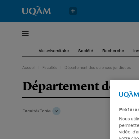
Vie universitaire
Société
Recherche
In
Accueil
|
Facultés
|
Département des sciences juridiques
Département des sci
Préfére
Faculté/École
Nous util
permetten
vidéo, d’
votre cho