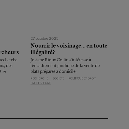
27 octobre 2025
Nourrir le voisinage… en toute
ercheurs
illégalité?
 recherche
Josiane Rioux Collin s’intéresse à
ns, des
l’encadrement juridique de la vente de
d-in
plats préparés à domicile.
.
RECHERCHE
SOCIÉTÉ
POLITIQUE ET DROIT
PROFESSEURS