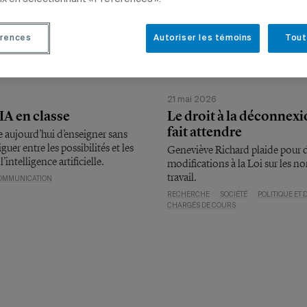
rences
Autoriser les témoins
Tout
6
21 mai 2026
’IA en classe
Le droit à la déconnexi
fait attendre
 aujourd’hui d’enseigner sans
guer entre les possibilités et les
Geneviève Richard plaide pour 
l’intelligence artificielle.
modifications à la Loi sur les n
travail.
OMMUNICATION
RECHERCHE
SOCIÉTÉ
POLITIQUE ET 
CHARGÉS DE COURS