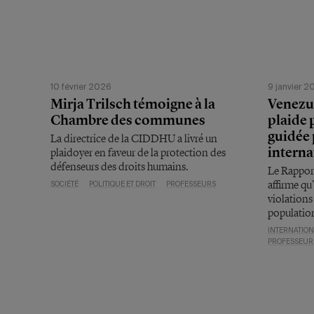
10 février 2026
9 janvier 2
Mirja Trilsch témoigne à la
Venezu
Chambre des communes
plaide 
guidée 
La directrice de la CIDDHU a livré un
interna
plaidoyer en faveur de la protection des
défenseurs des droits humains.
Le Rapport
affirme qu’
SOCIÉTÉ
POLITIQUE ET DROIT
PROFESSEURS
violations
populatio
INTERNATIO
PROFESSEUR