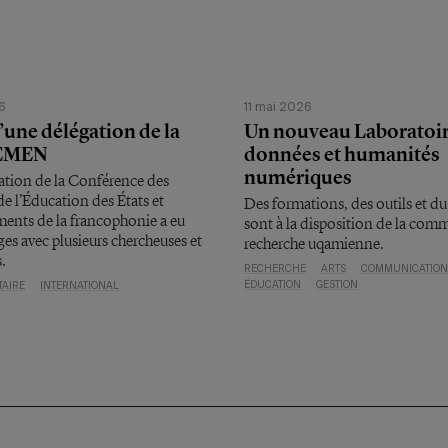
6
11 mai 2026
d’une délégation de la
Un nouveau Laboratoir
EMEN
données et humanités
numériques
ation de la Conférence des
de l’Éducation des États et
Des formations, des outils et du
ents de la francophonie a eu
sont à la disposition de la co
es avec plusieurs chercheuses et
recherche uqamienne.
.
RECHERCHE
ARTS
COMMUNICATION
ÉDUCATION
GESTION
TAIRE
INTERNATIONAL