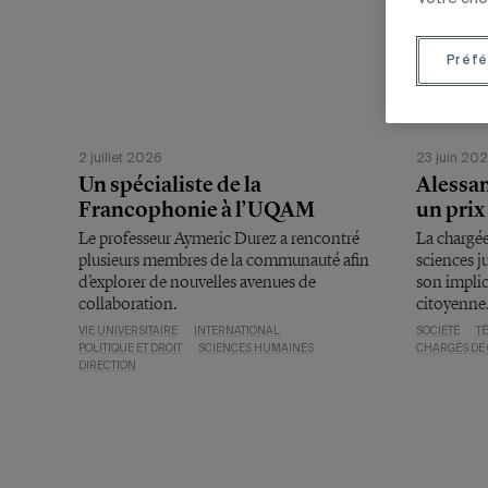
Préfé
2 juillet 2026
23 juin 20
Un spécialiste de la
Alessan
Francophonie à l’UQAM
un prix
Le professeur Aymeric Durez a rencontré
La chargé
plusieurs membres de la communauté afin
sciences j
d’explorer de nouvelles avenues de
son implic
collaboration.
citoyenne
VIE UNIVERSITAIRE
INTERNATIONAL
SOCIÉTÉ
TÊ
POLITIQUE ET DROIT
SCIENCES HUMAINES
CHARGÉS DE
DIRECTION