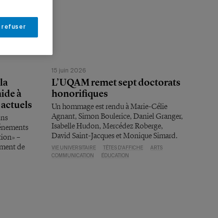
 refuser
15 juin 2026
la
L’UQAM remet sept doctorats
ide à
honorifiques
 actuels
Un hommage est rendu à Marie-Célie
Agnant, Simon Boulerice, Daniel Granger,
ons
Isabelle Hudon, Mercédez Roberge,
vénements
David Saint-Jacques et Monique Simard.
tion» –
ement de
VIE UNIVERSITAIRE
TÊTES D'AFFICHE
ARTS
COMMUNICATION
ÉDUCATION