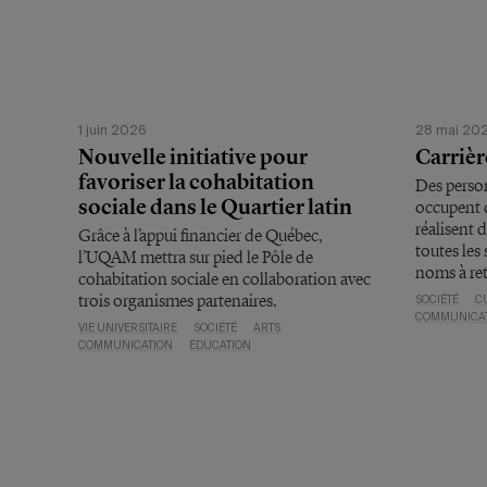
1 juin 2026
28 mai 20
Nouvelle initiative pour
Carrièr
favoriser la cohabitation
Des perso
sociale dans le Quartier latin
occupent d
réalisent 
Grâce à l’appui financier de Québec,
toutes les
l’UQAM mettra sur pied le Pôle de
noms à ret
cohabitation sociale en collaboration avec
trois organismes partenaires.
SOCIÉTÉ
C
COMMUNICA
VIE UNIVERSITAIRE
SOCIÉTÉ
ARTS
COMMUNICATION
ÉDUCATION