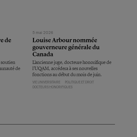
5 mai 2026
e de
Louise Arbour nommée
gouverneure générale du
Canada
 soutien
L’ancienne juge, docteure honorifique de
mmunauté de
l’UQAM, accédera à ses nouvelles
fonctions au début du mois de juin.
VIE UNIVERSITAIRE
POLITIQUE ET DROIT
DOCTEURS HONORIFIQUES