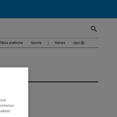
Têtes d’affiche
Sports
Séries
Clic!
nous
contenus
naliser