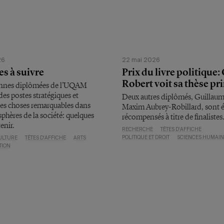
26
22 mai 2026
es à suivre
Prix du livre politique:
Robert voit sa thèse p
nnes diplômées de l’UQAM
es postes stratégiques et
Deux autres diplômés, Guillau
des choses remarquables dans
Maxim Aubrey-Robillard, sont 
 sphères de la société: quelques
récompensés à titre de finalistes
enir.
RECHERCHE
TÊTES D'AFFICHE
POLITIQUE ET DROIT
SCIENCES HUMAIN
ULTURE
TÊTES D'AFFICHE
ARTS
TION