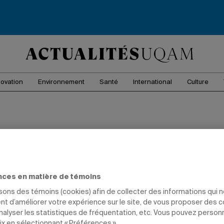
novation
Environnement
Santé
International
Culture
nces en matière de témoins
isons des témoins (cookies) afin de collecter des informations qui 
t d’améliorer votre expérience sur le site, de vous proposer des 
analyser les statistiques de fréquentation, etc. Vous pouvez person
ix en sélectionnant « Préférences ».