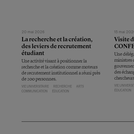
20 mai 2026
15 mai 202
La recherche et la création,
Visite 
des leviers de recrutement
CONF
étudiant
Une délég
ministres 
Une activité visant à positionner la
gouvernem
recherche et la création comme moteurs
des échang
de recrutement institutionnel a réuni près
chercheurs
de 200 personnes.
VIE UNIVERSI
VIE UNIVERSITAIRE
RECHERCHE
ARTS
ÉDUCATION
COMMUNICATION
ÉDUCATION