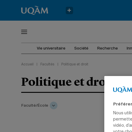
Vie universitaire
Société
Recherche
In
Accueil
|
Facultés
|
Politique et droit
Politique et droit
Préfére
Faculté/École
Nous util
permetten
vidéo, d’
votre cho