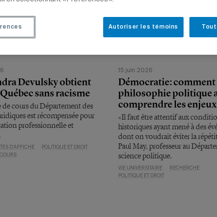
rences
Autoriser les témoins
Tout
26
15 juin 2026
dra Devulsky obtient
Démocratie: comment 
 Québec sans racisme
philosophie politique a
comprendre les enjeux
e de cours du Département des
uridiques est récompensée pour
«Il faut être attentif aux conditi
ation professionnelle et
historiques ayant mené à des é
.
dont on voudrait éviter la répéti
Paul May, professeur au Départ
TES D'AFFICHE
POLITIQUE ET DROIT
science politique.
 COURS
VIE UNIVERSITAIRE
RECHERCHE
POLITIQUE ET DROIT