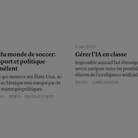
6
2 juin 2026
du monde de soccer:
Gérer l’IA en classe
port et politique
Impossible aujourd’hui d’enseig
emêlent
savoir naviguer entre les possibili
dérives de l’intelligence artificiel
 qui s’amorce aux États-Unis, au
 au Mexique sera marqué par de
SOCIÉTÉ
COMMUNICATION
enjeux géopolitiques.
NAL
SPORTS
POLITIQUE ET DROIT