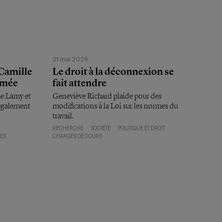
21 mai 2026
 Camille
Le droit à la déconnexion se
rimée
fait attendre
me Lamy et
Geneviève Richard plaide pour des
également
modifications à la Loi sur les normes du
.
travail.
RECHERCHE
SOCIÉTÉ
POLITIQUE ET DROIT
ES
CHARGÉS DE COURS