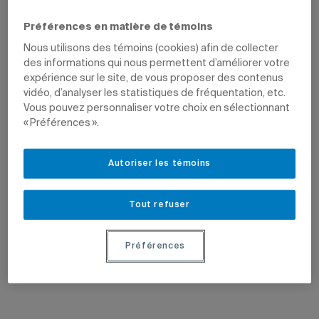
nouvelles avenues de collaboration.
Préférences en matière de témoins
Nous utilisons des témoins (cookies) afin de collecter
des informations qui nous permettent d’améliorer votre
expérience sur le site, de vous proposer des contenus
vidéo, d’analyser les statistiques de fréquentation, etc.
Vous pouvez personnaliser votre choix en sélectionnant
« Préférences ».
25 juin 2026
25 juin 2026
Un laboratoire d’innovation avec et
Étudier les effets de la pollution
Autoriser les témoins
pour les personnes sourdes et en
industrielle à Rouyn-Noranda
situation de handicap
Une recherche pilotée par Dave Saint-
Munies de matériel de pointe, les huit
Amour analyse les liens entre la
salles visent à promouvoir les
pollution associée à la fonderie Horne
Tout refuser
expressions culturelles et artistiques.
et la santé mentale de la population.
Préférences