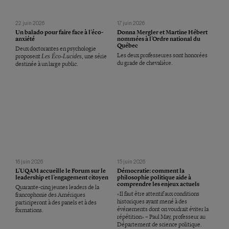
22 juin 2026
17 juin 2026
Un balado pour faire face à l’éco-
Donna Mergler et Martine Hébert
anxiété
nommées à l’Ordre national du
Québec
Deux doctorantes en psychologie
Les deux professeures sont honorées
proposent
Les Éco-Lucides
, une série
du grade de chevalière.
destinée à un large public.
16 juin 2026
15 juin 2026
L’UQAM accueille le Forum sur le
Démocratie: comment la
leadership et l’engagement citoyen
philosophie politique aide à
comprendre les enjeux actuels
Quarante-cinq jeunes leaders de la
«Il faut être attentif aux conditions
francophonie des Amériques
historiques ayant mené à des
participeront à des panels et à des
événements dont on voudrait éviter la
formations.
répétition» – Paul May, professeur au
Département de science politique.