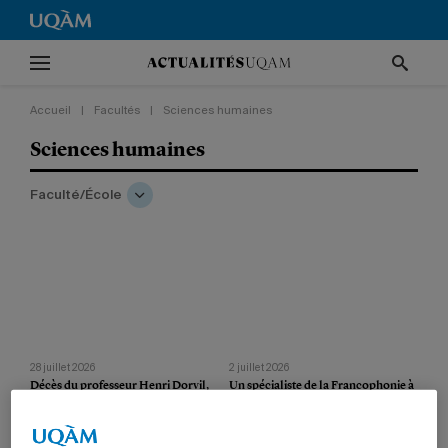
Accueil
|
Facultés
|
Sciences humaines
Sciences humaines
Faculté/École
28 juillet 2026
2 juillet 2026
Décès du professeur Henri Dorvil,
Un spécialiste de la Francophonie à
pionnier du travail social
l’UQAM
Fort d’une carrière de 40 ans à l’UQAM,
Le professeur Aymeric Durez a
il a consacré sa vie à l’avancement des
rencontré plusieurs membres de la
personnes marginalisées.
communauté afin d’explorer de