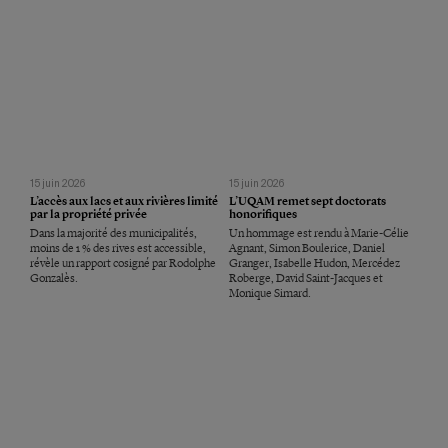
15 juin 2026
15 juin 2026
L’accès aux lacs et aux rivières limité
L’UQAM remet sept doctorats
par la propriété privée
honorifiques
Dans la majorité des municipalités,
Un hommage est rendu à Marie-Célie
moins de 1 % des rives est accessible,
Agnant, Simon Boulerice, Daniel
révèle un rapport cosigné par Rodolphe
Granger, Isabelle Hudon, Mercédez
Gonzalès.
Roberge, David Saint-Jacques et
Monique Simard.