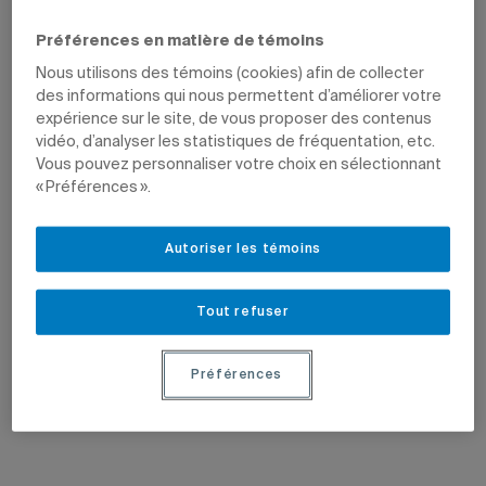
Préférences en matière de témoins
Nous utilisons des témoins (cookies) afin de collecter
des informations qui nous permettent d’améliorer votre
expérience sur le site, de vous proposer des contenus
vidéo, d’analyser les statistiques de fréquentation, etc.
Vous pouvez personnaliser votre choix en sélectionnant
« Préférences ».
23 juin 2026
23 juin 2026
Alessandra Devulsky obtient un
Rencontre sur le projet de
prix Québec sans racisme
programme de médecine de l’UQ
La chargée de cours du Département
Les responsables des Tables de
Autoriser les témoins
des sciences juridiques est
quartier du Centre-Sud et de l’Est de
récompensée pour son implication
l’Île de Montréal étaient conviés à une
professionnelle et citoyenne.
activité de concertation à l’UQAM.
Tout refuser
Préférences