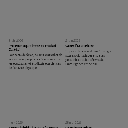
3 juin 2026
2 juin 2026
Présence uqamienne au Festival
Gérer l’IA en classe
Eurêka!
Impossible aujourd’hui d’enseigner
Des tests de force, de saut vertical et de
sans savoir naviguer entre les
vitesse sont proposés à l’assistance par
possibilités et les dérives de
les étudiantes et étudiants en sciences
l’intelligence artificielle.
de l’activité physique.
1 juin 2026
28 mai 2026
Nouvelle initiative pour favoriser la
Carrières à suivre