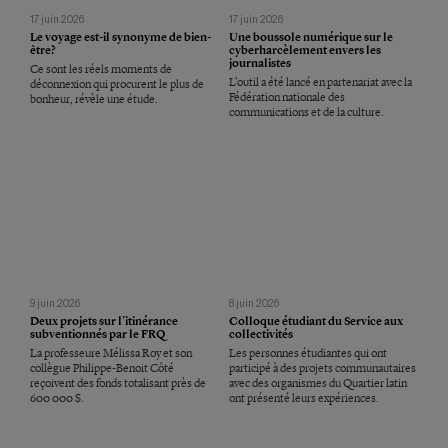
17 juin 2026
17 juin 2026
Le voyage est-il synonyme de bien-
Une boussole numérique sur le
être?
cyberharcèlement envers les
journalistes
Ce sont les réels moments de
L’outil a été lancé en partenariat avec la
déconnexion qui procurent le plus de
Fédération nationale des
bonheur, révèle une étude.
communications et de la culture.
9 juin 2026
8 juin 2026
Deux projets sur l’itinérance
Colloque étudiant du Service aux
subventionnés par le FRQ
collectivités
La professeure Mélissa Roy et son
Les personnes étudiantes qui ont
collègue Philippe-Benoit Côté
participé à des projets communautaires
reçoivent des fonds totalisant près de
avec des organismes du Quartier latin
600 000 $.
ont présenté leurs expériences.