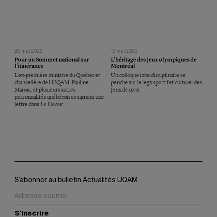
20 mai 2026
19 mai 2026
Pour un Sommet national sur
L’héritage des Jeux olympiques de
l’itinérance
Montréal
L’ex-première ministre du Québec et
Un colloque interdisciplinaire se
chancelière de l’UQAM, Pauline
penche sur le legs sportif et culturel des
Marois, et plusieurs autres
Jeux de 1976.
personnalités québécoises signent une
lettre dans
Le Devoir
.
S’abonner au bulletin Actualités UQAM
S'inscrire