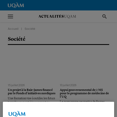
Accueil
|
Société
Société
15 juillet 2026
13 juillet 2026
Un projet à la Baie-James financé
Appui gouvernemental de 2 M$
par le Fonds d’initiatives nordiques
pour le programme de médecine de
l’UQ
Une formation vise à outiller les futurs
Le programme permettra de former
travailleurs quant à leur rapport au
davantage de médecins de famille
territoire, aux communautés locales et
partout au Québec.
aux responsabilités collectives
associées à l’occupation du Nord.