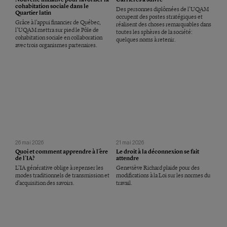
cohabitation sociale dans le
Des personnes diplômées de l’UQAM
Quartier latin
occupent des postes stratégiques et
Grâce à l’appui financier de Québec,
réalisent des choses remarquables dans
l’UQAM mettra sur pied le Pôle de
toutes les sphères de la société:
cohabitation sociale en collaboration
quelques noms à retenir.
avec trois organismes partenaires.
26 mai 2026
21 mai 2026
Quoi et comment apprendre à l’ère
Le droit à la déconnexion se fait
de l’IA?
attendre
L’IA générative oblige à repenser les
Geneviève Richard plaide pour des
modes traditionnels de transmission et
modifications à la Loi sur les normes du
d’acquisition des savoirs.
travail.