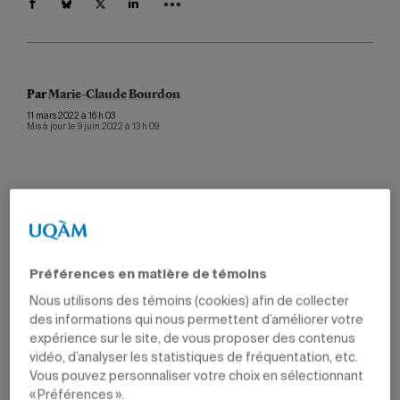
Par
Marie-Claude Bourdon
11 mars 2022 à 16 h 03
Mis à jour le 9 juin 2022 à 13 h 09
Élisabeth Doyon, doctorante en informatique
cognitive.
Photo: Nathalie St-Pierre
Préférences en matière de témoins
Qu’entendons-nous par «intelligence»? Dans le cadre de
Nous utilisons des témoins (cookies) afin de collecter
sa maîtrise en éducation et pédagogie, Élisabeth Doyon
des informations qui nous permettent d’améliorer votre
s’est attaquée à cette question. Son mémoire portait sur
expérience sur le site, de vous proposer des contenus
l’impact des diverses représentations de l’intelligence
vidéo, d’analyser les statistiques de fréquentation, etc.
dans le milieu de l’enseignement. «Le
Vous pouvez personnaliser votre choix en sélectionnant
terme “intelligence” pose déjà un problème de
communication. Avec l’intelligence artificielle (IA), le
« Préférences ».