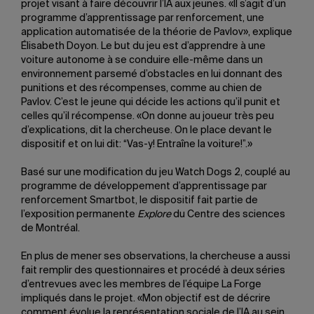
projet visant à faire découvrir l’IA aux jeunes. «Il s’agit d’un
programme d’apprentissage par renforcement, une
application automatisée de la théorie de Pavlov», explique
Élisabeth Doyon. Le but du jeu est d’apprendre à une
voiture autonome à se conduire elle-même dans un
environnement parsemé d’obstacles en lui donnant des
punitions et des récompenses, comme au chien de
Pavlov. C’est le jeune qui décide les actions qu’il punit et
celles qu’il récompense. «On donne au joueur très peu
d’explications, dit la chercheuse. On le place devant le
dispositif et on lui dit: “Vas-y! Entraîne la voiture!”.»
Basé sur une modification du jeu Watch Dogs 2, couplé au
programme de développement d’apprentissage par
renforcement Smartbot, le dispositif fait partie de
l’exposition permanente
Explore
du Centre des sciences
de Montréal.
En plus de mener ses observations, la chercheuse a aussi
fait remplir des questionnaires et procédé à deux séries
d’entrevues avec les membres de l’équipe La Forge
impliqués dans le projet. «Mon objectif est de décrire
comment évolue la représentation sociale de l’IA au sein