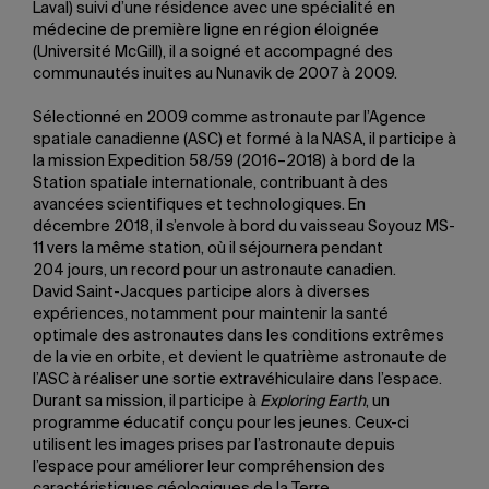
Laval) suivi d’une résidence avec une spécialité en
médecine de première ligne en région éloignée
(Université McGill), il a soigné et accompagné des
communautés inuites au Nunavik de 2007 à 2009.
Sélectionné en 2009 comme astronaute par l’Agence
spatiale canadienne (ASC) et formé à la NASA, il participe à
la mission Expedition 58/59 (2016–2018) à bord de la
Station spatiale internationale, contribuant à des
avancées scientifiques et technologiques. En
décembre 2018, il s’envole à bord du vaisseau Soyouz MS-
11 vers la même station, où il séjournera pendant
204 jours, un record pour un astronaute canadien.
David Saint-Jacques participe alors à diverses
expériences, notamment pour maintenir la santé
optimale des astronautes dans les conditions extrêmes
de la vie en orbite, et devient le quatrième astronaute de
l’ASC à réaliser une sortie extravéhiculaire dans l’espace.
Durant sa mission, il participe à
Exploring Earth
, un
programme éducatif conçu pour les jeunes. Ceux-ci
utilisent les images prises par l’astronaute depuis
l’espace pour améliorer leur compréhension des