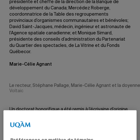
présidente et cheffe de la direction de la Banque de
développement du Canada; Mercédez Roberge,
coordonnatrice de la Table des regroupements
provinciaux d’organismes communautaires et bénévoles;
David Saint-Jacques, médecin, ingénieur et astronaute de
l’Agence spatiale canadienne; et Monique Simard,
présidente des conseils d’administration du Partenariat
du Quartier des spectacles, de La Vitrine et du Fonds
Québecor.
Marie-Célie Agnant
Le recteur, Stéphane Pallage, Marie-Célie Agnant et la doyenne
Voltaic
Un doctorat honorifique a été remis à l’écrivaine d’origine
haïtienne Marie-Célie Agnant, sur la recommandation de
la Faculté des arts, pour souligner la singularité, la
diversité et la portée internationale de son œuvre
littéraire ainsi que son engagement dans les luttes contre