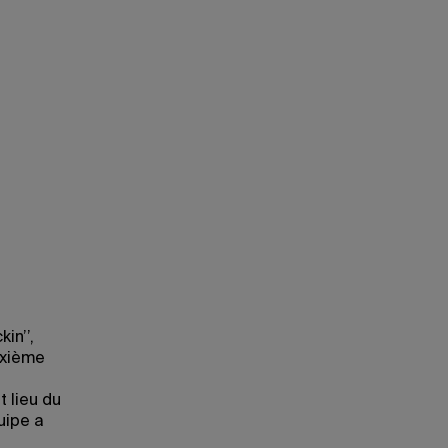
in’’,
uxième
t lieu du
uipe a