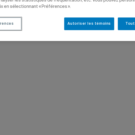
analyser les statistiques de fréquentation, etc. Vous pouvez person
ix en sélectionnant « Préférences ».
ES
ÉTUDIANTS
PROFESSEURS
CHARGÉS DE COURS
DIPLÔMÉS
rences
Autoriser les témoins
Tout