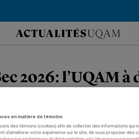
ec 2026: l’UQAM à 
de la première plac
stes uqamiens en cybersécurité se dém
nces en matière de témoins
 de la compétition nord-américaine.
isons des témoins (cookies) afin de collecter des informations qui 
t d’améliorer votre expérience sur le site, de vous proposer des 