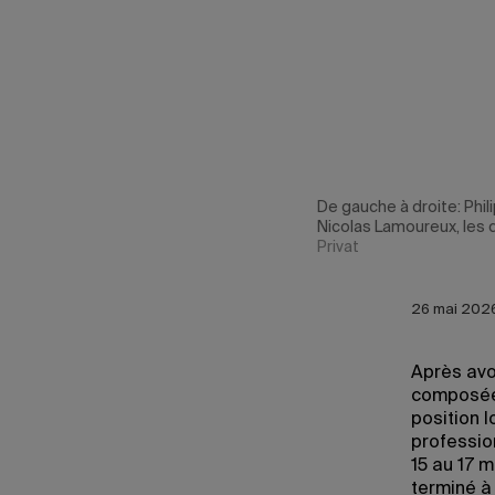
De gauche à droite: Phil
Nicolas Lamoureux, les 
Privat
26 mai 2026
Après avo
composée 
position 
profession
15 au 17 m
terminé à