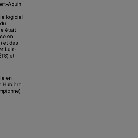
ert-Aquin
e logiciel
 du
e était
ise en
) et des
et Luis-
ÉTS) et
le en
pe Hubière
ampionne)