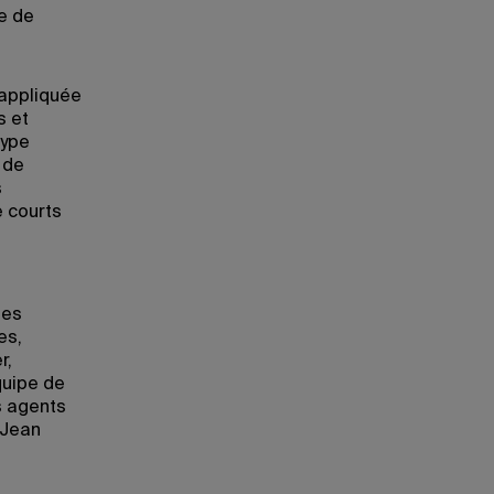
ie de
 appliquée
s et
type
, de
s
e courts
ses
es,
r,
équipe de
s agents
 Jean