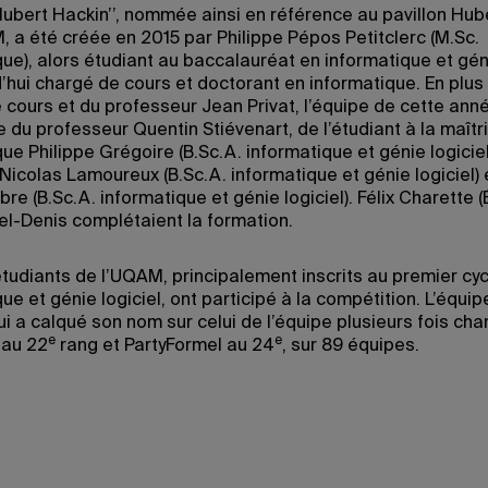
Hubert Hackin’’, nommée ainsi en référence au pavillon Hub
, a été créée en 2015 par Philippe Pépos Petitclerc (M.Sc.
ue), alors étudiant au baccalauréat en informatique et géni
d’hui chargé de cours et doctorant en informatique. En plus
 cours et du professeur Jean Privat, l’équipe de cette anné
du professeur Quentin Stiévenart, de l’étudiant à la maîtr
ue Philippe Grégoire (B.Sc.A. informatique et génie logiciel
Nicolas Lamoureux (B.Sc.A. informatique et génie logiciel) 
re (B.Sc.A. informatique et génie logiciel). Félix Charette (
tel-Denis complétaient la formation.
étudiants de l’UQAM, principalement inscrits au premier cyc
ue et génie logiciel, ont participé à la compétition. L’équi
ui a calqué son nom sur celui de l’équipe plusieurs fois ch
e
e
 au 22
rang et PartyFormel au 24
, sur 89 équipes.