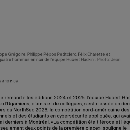
ippe Grégoire, Philippe Pépos Petitclerc, Félix Charette et
quatre hommes en noir de l'équipe Hubert Hackin’’.
Photo: Jean
 à 10 h 39
ir remporté les éditions 2024 et 2025, l’équipe Hubert Hack
d’Uqamiens, d’amis et de collègues, s’est classée en de
lors du NorthSec 2026, la compétition nord-américaine des
nels et des étudiants en cybersécurité appliquée, qui avai
ai derniers à Montréal. «La compétition était féroce et l’éq
 seulement deux points de la première place», souligne le