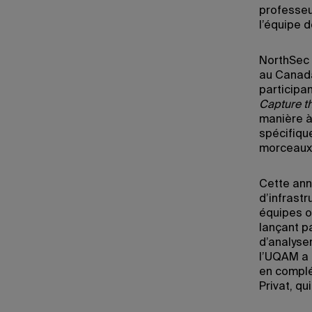
professeu
l’équipe 
NorthSec 
au Canada
participan
Capture t
manière à
spécifiqu
morceaux d
Cette ann
d’infrastr
équipes o
lançant p
d’analyser
l’UQAM a 
en complé
Privat, q