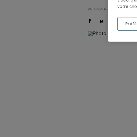
vidéo, d’
votre cho
VIE UNIVERSITAIRE
SCIENC
Préfé