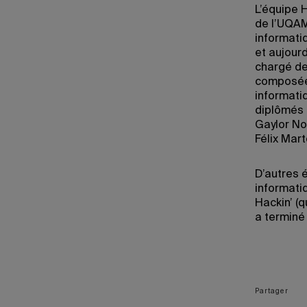
L’équipe 
de l’UQAM
informatiq
et aujour
chargé de
composée 
informatiq
diplômés 
Gaylor Nob
Félix Mar
D’autres 
informatiq
Hackin’ (q
a terminé
Partager