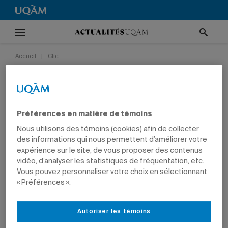
Accueil
|
Clic
Projections de fin d’études
en télévision
Préférences en matière de témoins
14 mai 2026 à 13 h 14
Nous utilisons des témoins (cookies) afin de collecter
CLIC
VIE UNIVERSITAIRE
CULTURE
ENSEIGNEMENT
des informations qui nous permettent d’améliorer votre
COMMUNICATION
ÉTUDIANTS
expérience sur le site, de vous proposer des contenus
vidéo, d’analyser les statistiques de fréquentation, etc.
Vous pouvez personnaliser votre choix en sélectionnant
« Préférences ».
Les finissantes et finissants du baccalauréat en
communication (télévision).
Photo: Jean-Christophe
Zephir
Autoriser les témoins