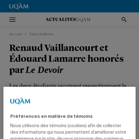
Accueil
|
Têtes d'affiche
Renaud Vaillancourt et
Édouard Lamarre honorés
par
Le Devoir
Les deux étudiants reçoivent respectivement le
prix Bernard-Descoteaux et le prix vidéo René-
Lévesque.
Préférences en matière de témoins
TÊTES D'AFFICHE
PRIX ET DISTINCTIONS
COMMUNICATION
Nous utilisons des témoins (cookies) afin de collecter
ÉTUDIANTS
des informations qui nous permettent d’améliorer votre
expérience sur le site, de vous proposer des contenus