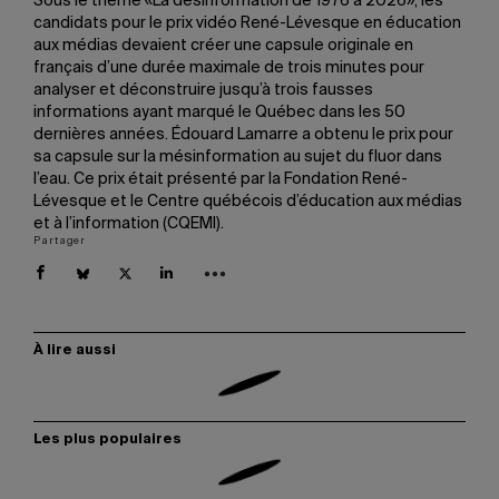
Sous le thème «La désinformation de 1976 à 2026», les
candidats pour le prix vidéo René-Lévesque en éducation
aux médias devaient créer une capsule originale en
français d’une durée maximale de trois minutes pour
analyser et déconstruire jusqu’à trois fausses
informations ayant marqué le Québec dans les 50
dernières années. Édouard Lamarre a obtenu le prix pour
sa capsule sur la mésinformation au sujet du fluor dans
l’eau. Ce prix était présenté par la Fondation René-
Lévesque et le Centre québécois d’éducation aux médias
et à l’information (CQEMI).
Partager
À lire aussi
Les plus populaires