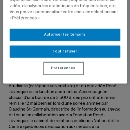
vidéo, d’analyser les statistiques de fréquentation, etc.
Vous pouvez personnaliser votre choix en sélectionnant
« Préférences ».
Les étudiants Renaud Vaillancourt et Édouard Lamarre.
Photos: Layla Bechou et Édouard Desrosiers (
Le Devoir
)
Autoriser les témoins
14 mai 2026 à 16 h 39
Tout refuser
Renaud Vaillancourt, étudiant au baccalauréat en
Préférences
journalisme, et Édouard Lamarre, étudiant au baccalauréat
en communication (création médias – télévision), sont les
lauréats du prix Bernard-Descoteaux de la presse
étudiante (catégorie universitaire) et du prix vidéo René-
Lévesque en éducation aux médias. Accompagnés
chacun d’une bourse de 2 500 $, ces prix ont été remis
remis le 12 mai dernier, lors d’une soirée animée par
Claudine St-Germain, directrice de l’information au
Devoir
,
et tenue en collaboration avec la Fondation René-
Lévesque, le cabinet de relations publiques National et le
Centre québécois d’éducation aux médias et à