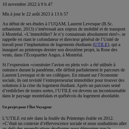
10 novembre 2022 à 9 h 47
Mis à jour le 22 août 2023 à 13 h 57
Au début de ses études à l’UQAM, Laurent Levesque (B.Sc.
urbanisme, 2013) s’intéressait aux enjeux de mobilité et de transport
à Montréal. «L’immobilier? Je n’y connaissais absolument rien!», se
rappelle en riant le cofondateur et directeur général de l’Unité de
travail pour l’implantation de logements étudiants (
UTILE
), qui a
inauguré au printemps dernier son deuxième projet, la Rose des
vents, dans l’Écoquartier Angus, à Montréal.
Si l’expression «construire l’avion en plein vol» a été utilisée à
outrance durant la pandémie, elle définit parfaitement le parcours de
Laurent Levesque et de ses collègues. En misant sur l’économie
sociale, ils ont revisité l’entrepreneuriat immobilier pour trouver des
solutions à la crise du logement étudiant. Après un parcours semé
d’embûches de toutes sortes, l’UTILE est devenu un incontournable
dans le paysage montréalais et québécois du logement abordable.
Un projet pour l’Îlot Voyageur
L’UTILE est née dans la foulée du Printemps érable en 2012.
«C’était un contexte d’effervescence sociale et nous souhaitions aller
au-delà des revendications étudiantes pour démontrer que la