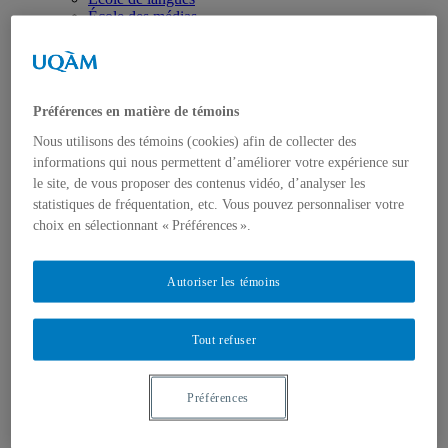
École des médias
Éducation
Département de didactique
Département de didactique des langues
Département d'éducation et formation spécialisées
Département d'éducation et pédagogie
Préférences en matière de témoins
Gestion
Nous utilisons des témoins (cookies) afin de collecter des
Département de finance
Département de management
informations qui nous permettent d’améliorer votre expérience sur
Département de marketing
le site, de vous proposer des contenus vidéo, d’analyser les
Département de stratégie, responsabilité sociale et
statistiques de fréquentation, etc. Vous pouvez personnaliser votre
environnementale
choix en sélectionnant « Préférences ».
Département des sciences comptables
Département des sciences économiques
Département d’analytique, opérations et technologies
Autoriser les témoins
de l’information
Département d'études urbaines et touristiques
Département d'organisation et ressources humaines
École supérieure de mode
Tout refuser
Politique et droit
Département de science politique
Département des sciences juridiques
Préférences
Institut d'études internationales de Montréal
Sciences