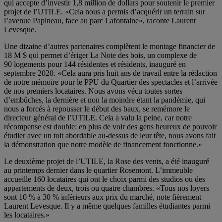
qui accepte d’investir 1,8 million de dollars pour soutenir le premier
projet de l’UTILE. «Cela nous a permis d’acquérir un terrain sur
l’avenue Papineau, face au parc Lafontaine», raconte Laurent
Levesque.
Une dizaine d’autres partenaires complètent le montage financier de
18 M $ qui permet d’ériger La Note des bois, un complexe de
90 logements pour 144 résidentes et résidents, inauguré en
septembre 2020. «Cela aura pris huit ans de travail entre la rédaction
de notre mémoire pour le PPU du Quartier des spectacles et l’arrivée
de nos premiers locataires. Nous avons vécu toutes sortes
d’embûches, la dernière et non la moindre étant la pandémie, qui
nous a forcés à repousser le début des baux, se remémore le
directeur général de l’UTILE. Cela a valu la peine, car notre
récompense est double: en plus de voir des gens heureux de pouvoir
étudier avec un toit abordable au-dessus de leur tête, nous avons fait
la démonstration que notre modèle de financement fonctionne.»
Le deuxième projet de l’UTILE, la Rose des vents, a été inauguré
au printemps dernier dans le quartier Rosemont. L’immeuble
accueille 160 locataires qui ont le choix parmi des studios ou des
appartements de deux, trois ou quatre chambres. «Tous nos loyers
sont 10 % à 30 % inférieurs aux prix du marché, note fièrement
Laurent Levesque. Il y a même quelques familles étudiantes parmi
les locataires.»