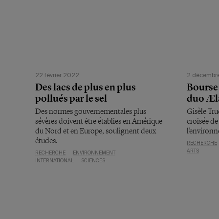
22 février 2022
2 décembr
Des lacs de plus en plus
Bourse 
pollués par le sel
duo Æl
Des normes gouvernementales plus
Gisèle Tru
sévères doivent être établies en Amérique
croisée de 
du Nord et en Europe, soulignent deux
l’environ
études.
RECHERCHE
ARTS
RECHERCHE
ENVIRONNEMENT
INTERNATIONAL
SCIENCES