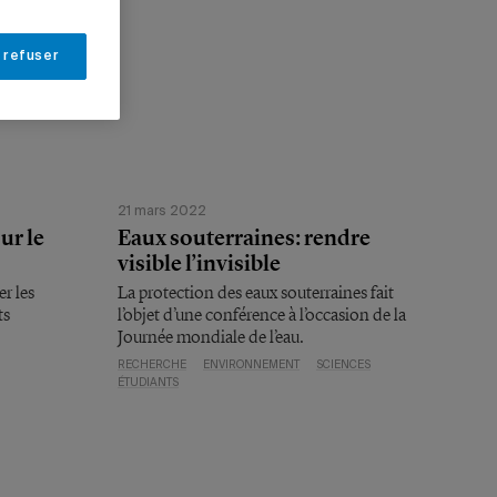
 refuser
21 mars 2022
ur le
Eaux souterraines: rendre
visible l’invisible
r les
La protection des eaux souterraines fait
ts
l’objet d’une conférence à l’occasion de la
Journée mondiale de l’eau.
RECHERCHE
ENVIRONNEMENT
SCIENCES
ÉTUDIANTS