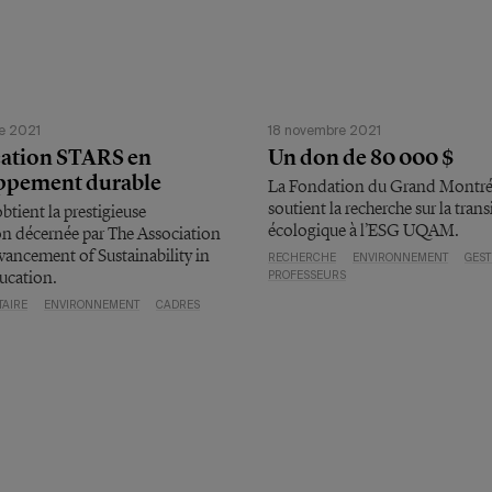
e 2021
18 novembre 2021
cation STARS en
Un don de 80 000 $
ppement durable
La Fondation du Grand Montré
soutient la recherche sur la trans
tient la prestigieuse
écologique à l’ESG UQAM.
ion décernée par The Association
vancement of Sustainability in
RECHERCHE
ENVIRONNEMENT
GEST
ucation.
PROFESSEURS
TAIRE
ENVIRONNEMENT
CADRES