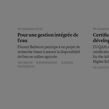
19 novembre 2021
18 novembr
Pour une gestion intégrée de
Certifi
l’eau
dévelo
Florent Barbecot participe à un projet de
L’UQAM ob
recherche visant à assurer la disponibilité
certificat
de l’eau en milieu agricole.
for the Ad
Higher Ed
RECHERCHE
ENVIRONNEMENT
SCIENCES
PROFESSEURS
VIE UNIVERSI