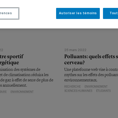
rences
Autoriser les témoins
Tout
22
25 mars 2022
re sportif
Polluants: quels effets s
rgétique
cerveau?
isation des systèmes de
Une plateforme web vise à contre
et de climatisation réduira les
mythes sur les effets des polluan
de gaz à effet de serre de plus de
environnementaux.
s annuellement.
RECHERCHE
ENVIRONNEMENT
SCIENCES HUMAINES
ÉTUDIANTS
TAIRE
ENVIRONNEMENT