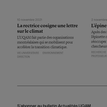
10 novembre 2021
2 novembre
La rectrice cosigne une lettre
L’épine
sur le climat
Après des 
l’épinette 
L’UQAM fait partie des organisations
réoccuper l
montréalaises qui se mobilisent pour
chercheurs
accélérer la transition climatique.
RECHERCHE
VIE UNIVERSITAIRE
ENVIRONNEMENT
PROFESSEUR
DIRECTION
S’abonner au bulletin Actualités UQAM