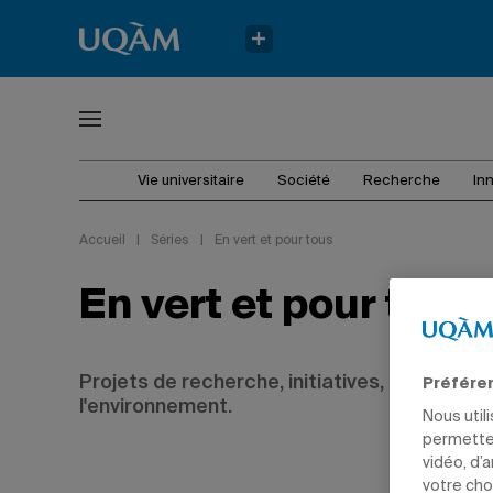
Vie universitaire
Société
Recherche
In
Accueil
|
Séries
|
En vert et pour tous
En vert et pour tous
Projets de recherche, initiatives, débats: tou
Préfére
l'environnement.
Nous util
permetten
vidéo, d’
votre cho