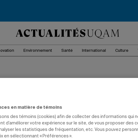
novation
Environnement
Santé
International
Culture
s les articles qui portent sur
nces en matière de témoins
isons des témoins (cookies) afin de collecter des informations qui 
t d’améliorer votre expérience sur le site, de vous proposer des 
analyser les statistiques de fréquentation, etc. Vous pouvez person
ix en sélectionnant « Préférences ».