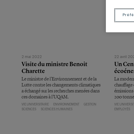
Préfé
2 mai 2022
22 avril 20
Visite du ministre Benoit
Un Cent
Charette
écoéne
Le ministre de l’Environnement et de la
La modern
Lutte contre les changements climatiques
chauffage 
a échangé sur les recherches menées dans
émissions 
ces domaines à l’UQAM.
200 tonne
VIE UNIVERSITAIRE
ENVIRONNEMENT
GESTION
VIE UNIVERSI
SCIENCES
SCIENCES HUMAINES
EMPLOYÉS