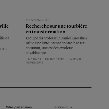
28 octobre 2021
ville
Recherche sur une tourbière
en transformation
lle de
L’équipe du professeur Daniel Kneeshaw
mène une lutte intense contre le roseau
commun, une espèce exotique
NEMENT
envahissante.
RECHERCHE
ENVIRONNEMENT
SCIENCES
PROFESSEURS
Sites partenaires
Suivez-nous