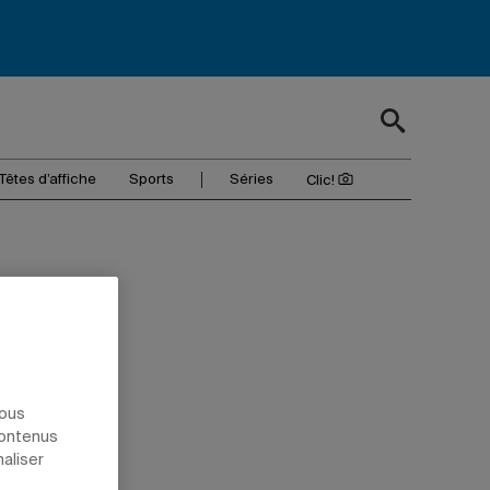
Têtes d’affiche
Sports
Séries
Clic!
nous
contenus
naliser