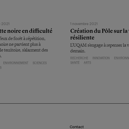
 2021
1 novembre 2021
tte noire en difficulté
Création du Pôle sur la 
résiliente
feux de forêt à répétition,
noire ne parvient plus à
L’UQAM s’engage à repenser la vi
e territoire, s’alarment des
demain.
.
RECHERCHE
INNOVATION
ENVIRON
SANTÉ
ARTS
ENVIRONNEMENT
SCIENCES
S
Contact