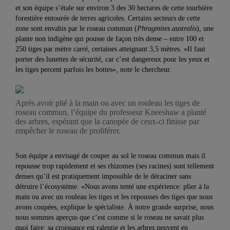
et son équipe s’étale sur environ 3 des 30 hectares de cette tourbière
forestière entourée de terres agricoles. Certains secteurs de cette
zone sont envahis par le roseau commun (
Phragmites australis
), une
plante non indigène qui pousse de façon très dense – entre 100 et
250 tiges par mètre carré, certaines atteignant 3,5 mètres. «Il faut
porter des lunettes de sécurité, car c’est dangereux pour les yeux et
les tiges percent parfois les bottes», note le chercheur.
Après avoir plié à la main ou avec un rouleau les tiges de
roseau commun, l’équipe du professeur Kneeshaw a planté
des arbres, espérant que la canopée de ceux-ci finisse par
empêcher le roseau de proliférer.
Son équipe a envisagé de couper au sol le roseau commun mais il
repousse trop rapidement et ses rhizomes (ses racines) sont tellement
denses qu’il est pratiquement impossible de le déraciner sans
détruire l’écosystème. «Nous avons tenté une expérience: plier à la
main ou avec un rouleau les tiges et les repousses des tiges que nous
avons coupées, explique le spécialiste. À notre grande surprise, nous
nous sommes aperçus que c’est comme si le roseau ne savait plus
quoi faire: sa croissance est ralentie et les arbres peuvent en