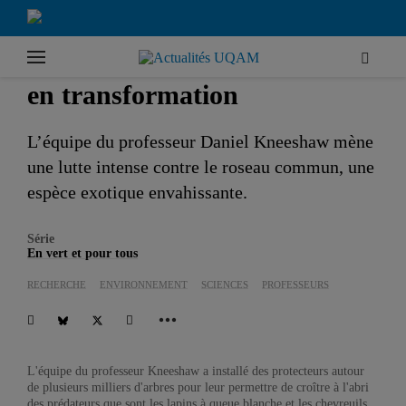
|
|
Accueil
Séries
En vert et pour tous
Recherche sur une tourbière
en transformation
L’équipe du professeur Daniel Kneeshaw mène
une lutte intense contre le roseau commun, une
espèce exotique envahissante.
Série
En vert et pour tous
RECHERCHE
ENVIRONNEMENT
SCIENCES
PROFESSEURS
L'équipe du professeur Kneeshaw a installé des protecteurs autour
de plusieurs milliers d'arbres pour leur permettre de croître à l'abri
des prédateurs que sont les lapins à queue blanche et les chevreuils.