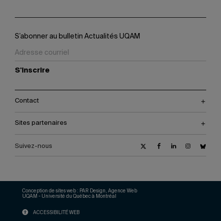
S’abonner au bulletin Actualités UQAM
S'inscrire
Contact
Sites partenaires
Suivez-nous
Conception de sites web :
PAR Design, Agence Web
UQAM - Université du Québec à Montréal
ACCESSIBILITÉ WEB