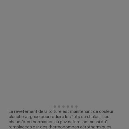
Le revêtement de la toiture est maintenant de couleur
Les 
blanche et grise pour réduire les îlots de chaleur. Les
l’ex
chaudières thermiques au gaz naturel ont aussi été
le f
remplacées par des thermopompes aérothermiques
l’in