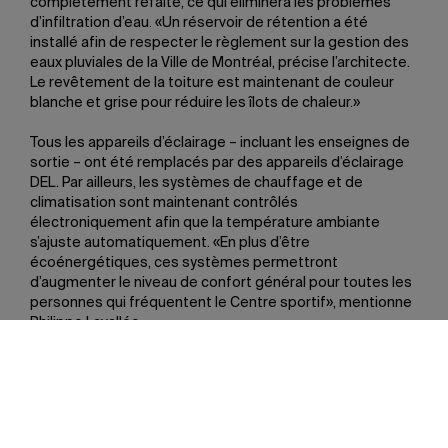
complètement refaite, ce qui éliminera les problèmes
d’infiltration d’eau. «Un réservoir de rétention a été
installé afin de respecter le règlement sur la gestion des
eaux pluviales de la Ville de Montréal, précise l’architecte.
Le revêtement de la toiture est maintenant de couleur
blanche et grise pour réduire les îlots de chaleur.»
Tous les appareils d’éclairage – incluant les enseignes de
sortie – ont été remplacés par des appareils d’éclairage
DEL. Par ailleurs, les systèmes de chauffage et de
climatisation sont maintenant contrôlés
électroniquement afin que la température ambiante
s’ajuste automatiquement. «En plus d’être
écoénergétiques, ces systèmes permettront
d’augmenter le niveau de confort général pour toutes les
personnes qui fréquentent le Centre sportif», mentionne
Philippe Lavallée.
Partager