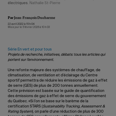
électriques.
Nathalie St-Pierre
plaf
Par
Jean-François Ducharme
22 avril 2022 à 15 h 04
Mis à jour le 5 février 2026 à 10 h 03
Série En vert et pour tous
Projets de recherche, initiatives, débats: tous les articles qui
portent sur l’environnement.
Une refonte majeure des systèmes de chauffage, de
climatisation, de ventilation et d’éclairage du Centre
sportif permettra de réduire les émissions de gaz à effet
de serre (GES) de plus de 200 tonnes annuellement.
Cette prévision est basée sur le guide de quantification
des émissions de gaz à effet de serre du gouvernement
du Québec. «Si l’on se base sur le barème de la
certification STARS (
Sustainability Tracking, Assessment &
Rating System
), on parle d’une réduction de plus de 300