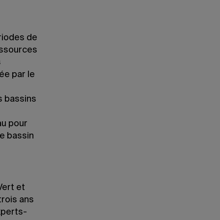
riodes de
essources
s
ée par le
s bassins
eau pour
e bassin
ert et
trois ans
xperts-