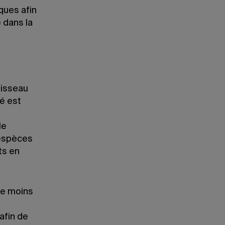
ques afin
 dans la
uisseau
ié est
le
 espèces
ts en
 de moins
afin de