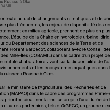
au Rousse à Oka.
OBAMIL
contexte actuel de changements climatiques et de pé
se plus fréquentes, les enjeux de disponibilité des r
notamment en milieu agricole, prennent de plus en plu
nce. L’équipe de la Chaire en hydrologie urbaine, dirig
ur du Département des sciences de la Terre et de
hère Florent Barbecot, collaborera avec le Conseil de
 des Mille-Îles (COBAMIL) dans le cadre d’un projet de
 intitulé «Laboratoire vivant sur la disponibilité de l’
ovisionnements et les écosystèmes aquatiques dans l
du ruisseau Rousse à Oka».
ar le ministère de l’Agriculture, des Pêcheries et de
tation (MAPAQ) dans le cadre des programmes Prime-V
es: priorités bioalimentaires, ce projet d’une durée de 
ra d’autres partenaires, tels qu’AGECO, un groupe d’e