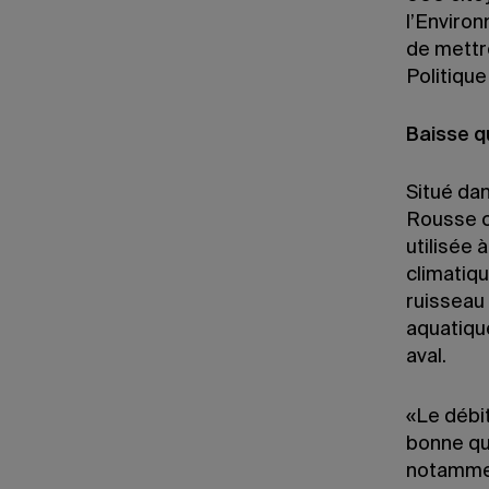
l’Enviro
de mettre
Politique
Baisse qu
Situé da
Rousse co
utilisée
climatiqu
ruisseau
aquatiqu
aval.
«Le débit
bonne qua
notamment