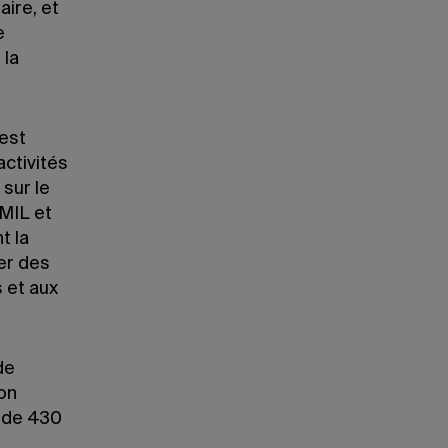
ire, et
e
 la
 est
ctivités
sur le
AMIL et
t la
er des
s et aux
de
on
s de 430