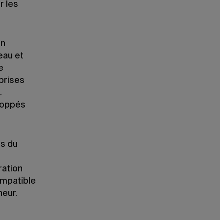
r les
en
eau et
e
prises
.
loppés
es du
ration
ompatible
heur.