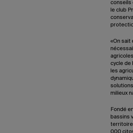
conseils
le club P
conservat
protectio
«On sait 
nécessai
agricole
cycle de 
les agric
dynamiqu
solutions
milieux n
Fondé en
bassins 
territoir
000 cito