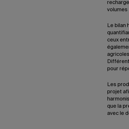
recharge
volumes 
Le bilan
quantifia
ceux entr
égalemen
agricoles
Différen
pour rép
Les prod
projet af
harmonis
que la p
avec le d