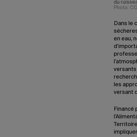
du ruisse
Photo: C
Dans le 
sécheres
en eau, 
d’importa
professe
l’atmosp
versants
recherche
les appr
versant 
Financé p
l’Alimen
Territoir
implique