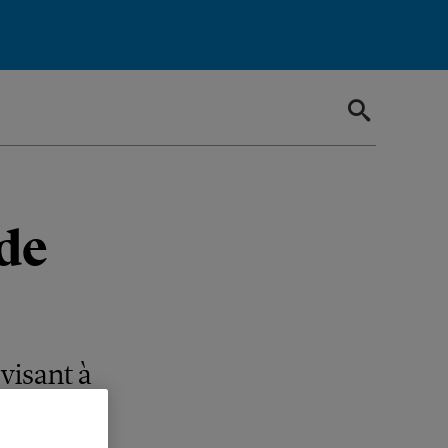
 de
visant à