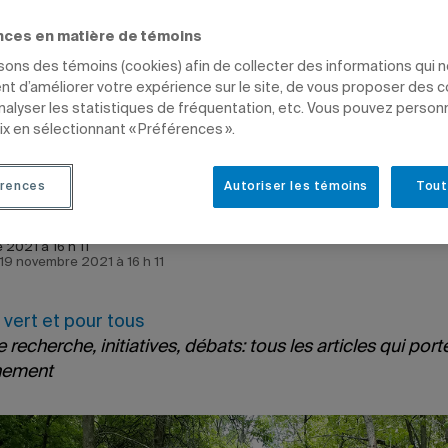
nces en matière de témoins
ous
isons des témoins (cookies) afin de collecter des informations qui 
t d’améliorer votre expérience sur le site, de vous proposer des 
ENT
SCIENCES
PROFESSEURS
analyser les statistiques de fréquentation, etc. Vous pouvez person
ix en sélectionnant « Préférences ».
rences
Autoriser les témoins
Tout
 2021 à 16 h 11
e 19 novembre 2021 à 16 h 11
vert et pour tous
 recherche, initiatives, débats: tous les articles qui port
nnement