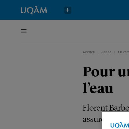
Accueil
|
Séries
|
En vert
Pour u
l’eau
Florent Barbe
assurer la dis