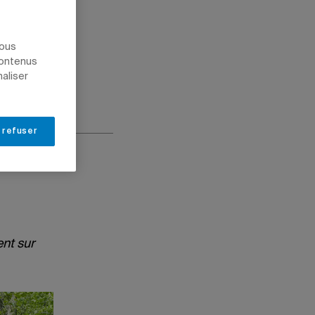
nous
contenus
naliser
 refuser
ent sur