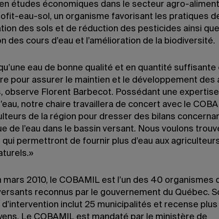
 en études économiques dans le secteur agro-alimenta
rofit-eau-sol, un organisme favorisant les pratiques d
ion des sols et de réduction des pesticides ainsi que
n des cours d’eau et l’amélioration de la biodiversité.
qu’une eau de bonne qualité et en quantité suffisante
re pour assurer le maintien et le développement des a
s, observe Florent Barbecot. Possédant une expertise 
l’eau, notre chaire travaillera de concert avec le COB
ulteurs de la région pour dresser des bilans concernan
e de l’eau dans le bassin versant. Nous voulons trouv
 qui permettront de fournir plus d’eau aux agriculteur
aturels.»
 mars 2010, le COBAMIL est l’un des 40 organismes 
versants reconnus par le gouvernement du Québec. S
e d’intervention inclut 25 municipalités et recense plu
yens. Le COBAMIL est mandaté par le ministère de