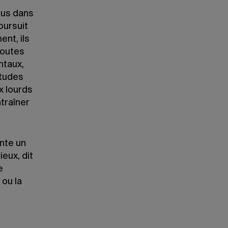
sus dans
oursuit
nt, ils
toutes
ntaux,
études
x lourds
ntraîner
nte un
ieux, dit
e
 ou la