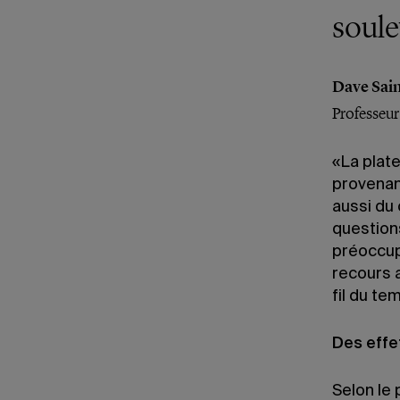
soule
Dave Sai
Professeur
«La plat
provenan
aussi du 
question
préoccupa
recours a
fil du te
Des effe
Selon le 