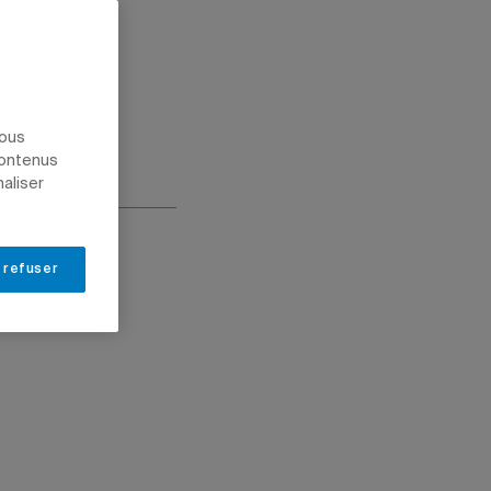
nous
contenus
naliser
 refuser