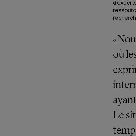
d’experts
ressourc
recherch
«Nous
où le
expri
inter
ayant
Le sit
temps