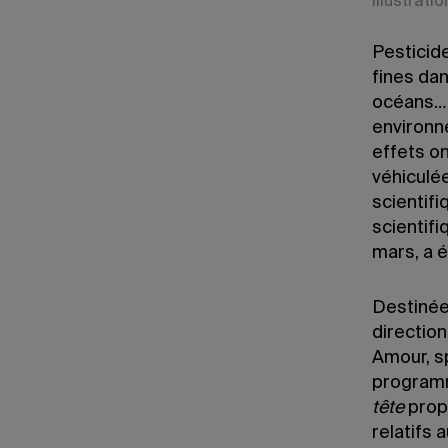
Illustratio
Pesticide
fines dan
océans… 
environn
effets on
véhiculée
scientifi
scientif
mars, a é
Destinée
directio
Amour, s
progra
tête
propo
relatifs 