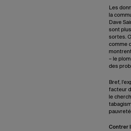
Les donné
la commu
Dave Sai
sont plu
sortes. 
comme cel
montrent 
– le plom
des prob
Bref, l’
facteur d
le cherch
tabagism
pauvreté
Contrer 