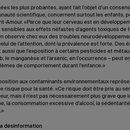
es les plus probantes, ayant fait l’objet d’un consen
nauté scientifique, concernent surtout les enfants, p
nt-Amour. «Parce que leur cerveau est en développeme
s sensibles aux effets néfastes d’agents toxiques de 
On observe chez eux des troubles neurodéveloppeme
ui de l’attention, dont la prévalence est forte. Des 
aussi que l’exposition à certains pesticides et métau
b, le manganèse et l’arsenic, en l’occurrence – peut e
lèmes de comportement durant l’enfance.»
exposition aux contaminants environnementaux représe
e risque pour la santé. «Ce risque doit être pris au sér
eur, mais il n’est pas nécessairement plus grave que l
e, la consommation excessive d’alcool, la sédentarité
.»
la désinformation