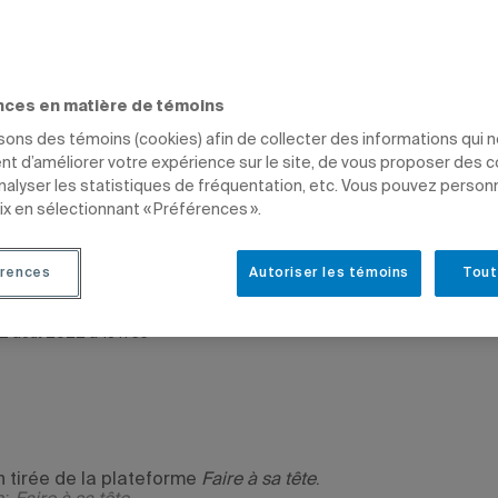
ous
ENT
SCIENCES HUMAINES
ÉTUDIANTS
PROFESSEURS
nces en matière de témoins
isons des témoins (cookies) afin de collecter des informations qui 
t d’améliorer votre expérience sur le site, de vous proposer des 
analyser les statistiques de fréquentation, etc. Vous pouvez person
ix en sélectionnant « Préférences ».
de Gauvreau
rences
Autoriser les témoins
Tout
2 à 11 h 03
e 2 août 2022 à 16 h 55
on tirée de la plateforme
Faire à sa tête
.