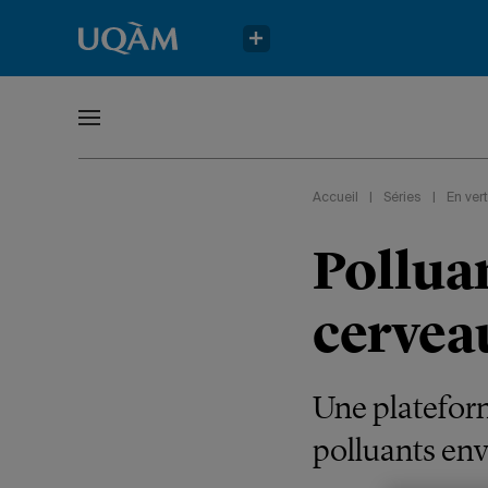
Accueil
|
Séries
|
En vert
Polluan
cervea
Une plateform
polluants en