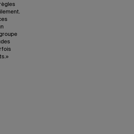
règles
cilement.
ces
un
 groupe
udes
rfois
ts.»