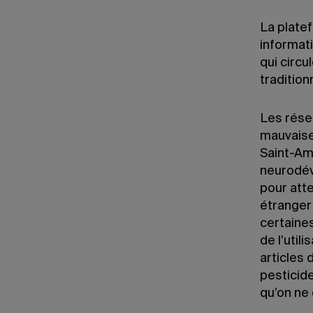
La plat
informat
qui circu
tradition
Les résea
mauvaise
Saint-Am
neurodév
pour atte
étranger 
certaines
de l’util
articles 
pesticid
qu’on ne