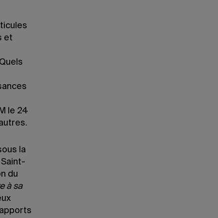
ticules
s et
 Quels
ssances
AM le 24
autres.
sous la
Saint-
on du
e à sa
eux
rapports