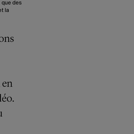
i que des
t la
ions
u en
déo.
u