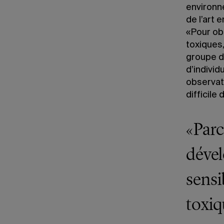
environn
de l’art 
«Pour ob
toxiques
groupe d
d’indivi
observati
difficile
«Parc
dével
sensi
toxiq