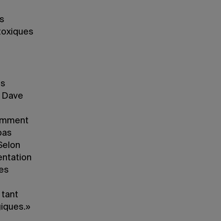
es
toxiques
es
. Dave
tamment
pas
«Selon
entation
Des
 tant
iques.»