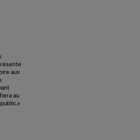
s
présente
oire aux
s
yant
fiera au
public.»