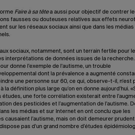
eforme
Faire à sa tête
a aussi pour objectif de contrer l
ions fausses ou douteuses relatives aux effets neuro
lent sur les réseaux sociaux ainsi que dans les médias
nels.
ux sociaux, notamment, sont un terrain fertile pour l
s interprétations de données issues de la recherche
our donne l’exemple de l’autisme, un trouble
eloppemental dont la prévalence a augmenté cons
indre une personne sur 60, ce qui, observe-t-il, n’est 
à la définition plus large qu’on en donne aujourd’hui. 
 études, une forte corrélation existerait entre l’augm
isation des pesticides et l’augmentation de l’autisme. 
dans les médias et sur Internet en ont conclu que les
es causaient l’autisme, mais on doit demeurer prudent
 dispose pas d’un grand nombre d’études épidémiolog