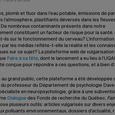
n:
Faire à sa tête
s, plomb et fluor dans l’eau potable, émissions de par
s l’atmosphère, plastifiants déversés dans les fleuve
De nombreux contaminants présents dans notre
ement constituent un facteur de risque pour la santé.
t-ils sur le fonctionnement du cerveau? L’information
 par les médias reflète-t-elle la réalité et les connai
ques sur ce sujet? La plateforme web de vulgarisation
ique
Faire à sa tête
, dont le lancement a eu lieu à l’UQ
té conçue pour répondre à ces questions, et à bien d’
 au grand public, cette plateforme a été développée 
n du professeur du Département de psychologie Dave 
pécialiste en neuropsychologie, grâce à une subventi
mme
Dialogue
des Fonds de recherche du Québec.
Fair
se plusieurs outils: articles vulgarisés sur divers enj
aux polluants environnementaux, dossiers d’actualité, 