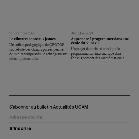
16 novembre 2023
31 octobre 2023
Le climat raconté aux jeunes
Apprendre à programmer dans une
école du Nunavik
Un coffret pédagogique du GEOTOP
Un projet de recherche intègre la
sur l’étude des climats passés permet
programmation informatique dans
de mieux comprendre les changements
l’enseignement des mathématiques.
climatiques actuels.
S’abonner au bulletin Actualités UQAM
S'inscrire