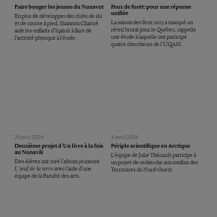
Faire bouger les jeunes du Nunavut
Feux de forêt: pour une réponse
unifiée
En plus de développer des clubs de ski
La saison des feux 2023 a marqué un
et de course à pied, Shannon Chartré
réveil brutal pour le Québec, rappelle
aide les enfants d’Iqaluit à faire de
une étude à laquelle ont participé
l’activité physique à l’école.
quatre chercheurs de l’UQAM.
29 avril 2024
4 avril 2024
Deuxième projet d’Un livre à la fois
Périple scientifique en Arctique
au Nunavik
L’équipe de Julie Thériault participe à
Des élèves ont créé l’album jeunesse
un projet de recherche aux confins des
L’œuf de la terre
avec l’aide d’une
Territoires du Nord-Ouest.
équipe de la Faculté des arts.