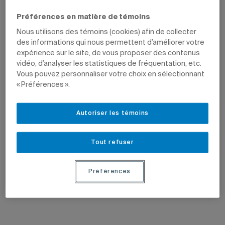
Préférences en matière de témoins
Nous utilisons des témoins (cookies) afin de collecter
des informations qui nous permettent d’améliorer votre
expérience sur le site, de vous proposer des contenus
vidéo, d’analyser les statistiques de fréquentation, etc.
Vous pouvez personnaliser votre choix en sélectionnant
« Préférences ».
10 juin 2025
24 avril 2025
Les cultures nordiques sous la
L’apport autochtone à l’économie
loupe de Daniel Chartier
québécoise
Autoriser les témoins
Le professeur est titulaire de la
La professeure Emilie Fortin-Lefebvre
nouvelle Chaire sur l’imaginaire, les
prépare une série documentaire.
perceptions et les représentations de
l’Arctique.
Tout refuser
Préférences