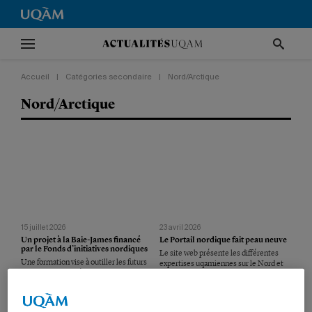
Accueil
|
Catégories secondaire
|
Nord/Arctique
Nord/Arctique
15 juillet 2026
23 avril 2026
Un projet à la Baie-James financé
Le Portail nordique fait peau neuve
par le Fonds d’initiatives nordiques
Le site web présente les différentes
Une formation vise à outiller les futurs
expertises uqamiennes sur le Nord et
travailleurs quant à leur rapport au
l’Arctique, incluant les études
territoire, aux communautés locales et
autochtones.
aux responsabilités collectives
associées à l’occupation du Nord.