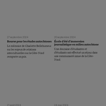
27 septembre 2024
20 septembre 2024
Bourse pour les études autochtones
École d’été d’immersion
journalistique en milieu autochtone
Le mémoire de Charlotte Bellehumeur
Une douzaine d’étudiantes et
sur les enjeux de relations
d’étudiants ont effectué un séjour dans
interculturelles sur la Côte-Nord
une communauté innue de la Côte-
remporte un prix.
Nord.
21 août 2024
24 mai 2024