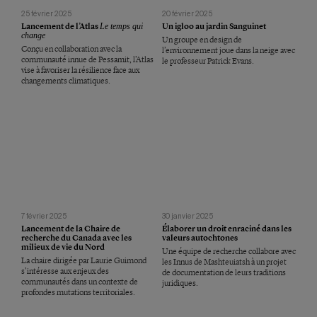
25 février 2025
20 février 2025
Lancement de l’Atlas
Le temps qui
Un igloo au jardin Sanguinet
change
Un groupe en design de
Conçu en collaboration avec la
l’environnement joue dans la neige avec
communauté innue de Pessamit, l’Atlas
le professeur Patrick Evans.
vise à favoriser la résilience face aux
changements climatiques.
7 février 2025
30 janvier 2025
Lancement de la Chaire de
Élaborer un droit enraciné dans les
recherche du Canada avec les
valeurs autochtones
milieux de vie du Nord
Une équipe de recherche collabore avec
La chaire dirigée par Laurie Guimond
les Innus de Mashteuiatsh à un projet
s’intéresse aux enjeux des
de documentation de leurs traditions
communautés dans un contexte de
juridiques.
profondes mutations territoriales.