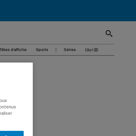
Têtes d’affiche
Sports
Séries
Clic!
nous
contenus
naliser