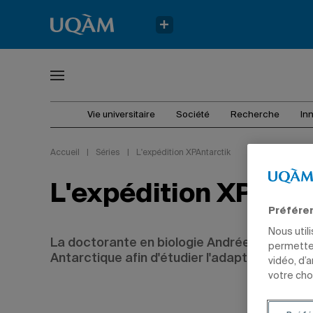
Vie universitaire
Société
Recherche
In
Accueil
|
Séries
|
L'expédition XPAntarctik
L'expédition XPAnta
Préfére
Nous util
La doctorante en biologie Andrée-Anne Pare
permetten
Antarctique afin d'étudier l'adaptation du co
vidéo, d’
votre cho