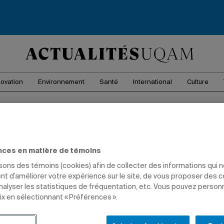
novation
Environnement
Santé
International
Culture
rctik
nces en matière de témoins
isons des témoins (cookies) afin de collecter des informations qui 
nt participe à une expédition en
t d’améliorer votre expérience sur le site, de vous proposer des 
rps humain au froid.
analyser les statistiques de fréquentation, etc. Vous pouvez person
ix en sélectionnant « Préférences ».