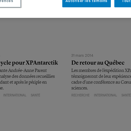
rences
Autoriser les témoins
Tout
4
31 mars 2014
cycle pour XPAntarctik
De retour au Québec
ante Andrée-Anne Parent
Les membres de l’expédition XP
nalyse des données recueillies
témoigneront de leur expérience
dant et après le périple en
cadre d’une conférence au Cœu
e.
sciences.
INTERNATIONAL
SANTÉ
RECHERCHE
INTERNATIONAL
SANTÉ