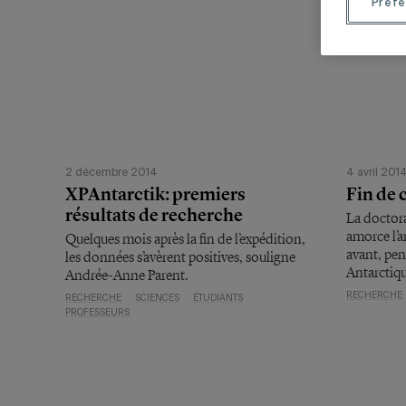
Préfé
2 décembre 2014
4 avril 201
XPAntarctik: premiers
Fin de 
résultats de recherche
La doctor
amorce l’a
Quelques mois après la fin de l’expédition,
avant, pen
les données s’avèrent positives, souligne
Antarctiqu
Andrée-Anne Parent.
RECHERCHE
RECHERCHE
SCIENCES
ÉTUDIANTS
PROFESSEURS