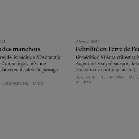
2014
3 février 2014
s des manchots
Fébrilité en Terre de Fe
es de l’expédition XPAntarctik
L’expédition XPAntarctik est arri
t l’Antarctique après une
Argentine et se prépare pour la t
relativement calme du passage
direction du continent austral.
RECHERCHE
INTERNATIONAL
SANTÉ
SCIENCES
INTERNATIONAL
SANTÉ