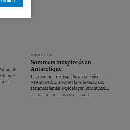
 refuser
5 mars 2014
Sommets inexplorés en
Antarctique
Antarctik
 dans le
Les membres de l’expédition québécoise
r des
XPAntarctik ont ouvert la voie vers deux
sommets jamais explorés par l’être humain.
RECHERCHE
INTERNATIONAL
SANTÉ