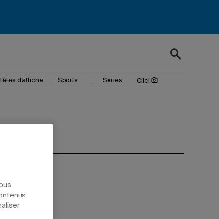
Têtes d’affiche
Sports
Séries
Clic!
nous
contenus
naliser