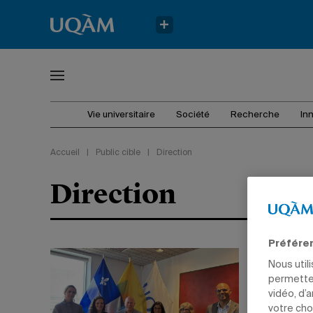
Vie universitaire
Société
Recherche
In
Accueil
|
Public cible
|
Direction
Direction
Préfére
Nous util
permetten
vidéo, d’
votre cho