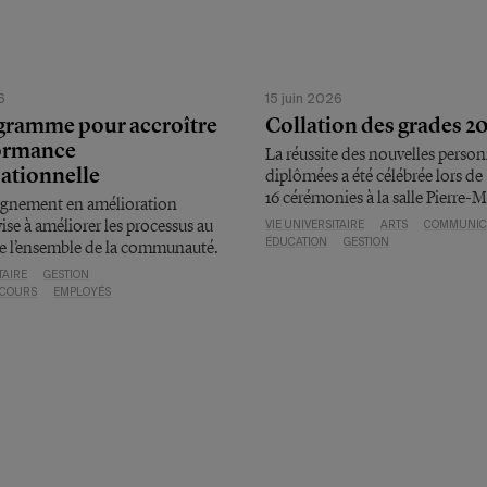
6
15 juin 2026
gramme pour accroître
Collation des grades 2
formance
La réussite des nouvelles perso
ationnelle
diplômées a été célébrée lors de
16 cérémonies à la salle Pierre-M
gnement en amélioration
ise à améliorer les processus au
VIE UNIVERSITAIRE
ARTS
COMMUNIC
de l’ensemble de la communauté.
ÉDUCATION
GESTION
TAIRE
GESTION
 COURS
EMPLOYÉS