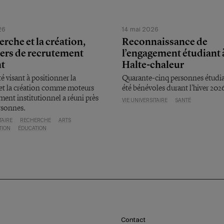
26
14 mai 2026
erche et la création,
Reconnaissance de
iers de recrutement
l’engagement étudiant à
nt
Halte-chaleur
té visant à positionner la
Quarante-cinq personnes étudi
 et la création comme moteurs
été bénévoles durant l’hiver 202
ment institutionnel a réuni près
VIE UNIVERSITAIRE
SANTÉ
rsonnes.
TAIRE
RECHERCHE
ARTS
TION
ÉDUCATION
Contact