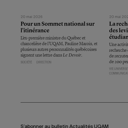
20 mai 2026
20 mai 20
Pour un Sommet national sur
La rech
l’itinérance
des lev
étudia
L’ex-première ministre du Québec et
chancelière de l’UQAM, Pauline Marois, et
Une activi
plusieurs autres personnalités québécoises
recherche
signent une lettre dans
.
Le Devoir
de recrute
de 200 pe
SOCIÉTÉ
DIRECTION
VIE UNIVERSI
COMMUNICA
S’abonner au bulletin Actualités UQAM