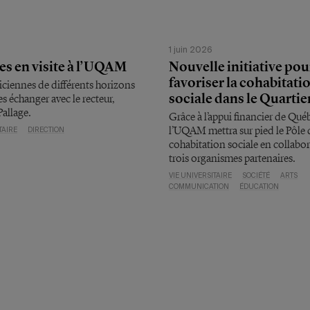
1 juin 2026
es en visite à l’UQAM
Nouvelle initiative pou
favoriser la cohabitati
ticiennes de différents horizons
sociale dans le Quartier
s échanger avec le recteur,
allage.
Grâce à l’appui financier de Qué
l’UQAM mettra sur pied le Pôle 
TAIRE
DIRECTION
cohabitation sociale en collabo
trois organismes partenaires.
VIE UNIVERSITAIRE
SOCIÉTÉ
ARTS
COMMUNICATION
ÉDUCATION