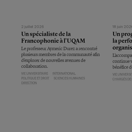
2 juillet 2026
18 juin 202
Un spécialiste de la
Un pro
Francophonie à l’UQAM
la per
organis
Le professeur Aymeric Durez a rencontré
plusieurs membres de la communauté afin
L’accompa
d’explorer de nouvelles avenues de
continue v
collaboration.
bénéfice 
VIE UNIVERSITAIRE
INTERNATIONAL
VIE UNIVERSI
POLITIQUE ET DROIT
SCIENCES HUMAINES
CHARGÉS DE
DIRECTION