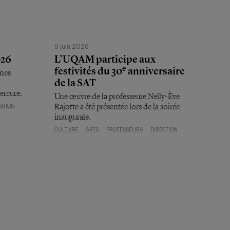
9 juin 2026
026
L’UQAM participe aux
e
festivités du 30
anniversaire
nnes
de la SAT
ercure.
Une œuvre de la professeure Nelly-Ève
Rajotte a été présentée lors de la soirée
ATION
inaugurale.
CULTURE
ARTS
PROFESSEURS
DIRECTION