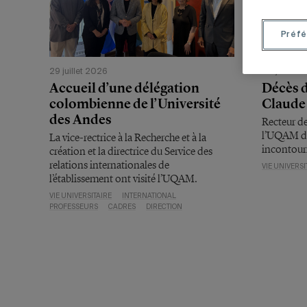
Préfé
29 juillet 2026
20 juillet 
Accueil d’une délégation
Décès d
colombienne de l’Université
Claude 
des Andes
Recteur de 
l’UQAM de
La vice-rectrice à la Recherche et à la
incontour
création et la directrice du Service des
relations internationales de
VIE UNIVERSI
l’établissement ont visité l’UQAM.
VIE UNIVERSITAIRE
INTERNATIONAL
PROFESSEURS
CADRES
DIRECTION