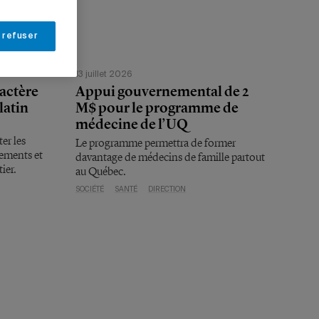
 refuser
13 juillet 2026
ractère
Appui gouvernemental de 2
latin
M$ pour le programme de
médecine de l’UQ
er les
Le programme permettra de former
nements et
davantage de médecins de famille partout
ier.
au Québec.
SOCIÉTÉ
SANTÉ
DIRECTION