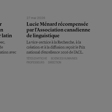
27 mai 2026
r
Lucie Ménard récompensée
on
par l’Association canadienne
 latin
de linguistique
bec,
La vice-rectrice à la Recherche, à la
de
création et à la diffusion reçoit le Prix
ration avec
national d’excellence 2026 de l’ACL.
TÊTES D'AFFICHE
SCIENCES HUMAINES
PROFESSEURS
DIRECTION