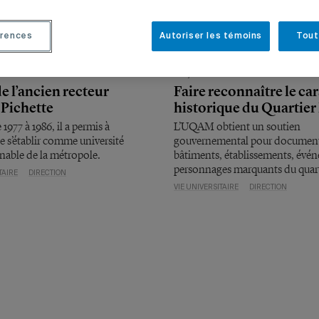
rences
Autoriser les témoins
Tout
2026
20 juillet 2026
e l’ancien recteur
Faire reconnaître le ca
Pichette
historique du Quartier 
1977 à 1986, il a permis à
L’UQAM obtient un soutien
 s’établir comme université
gouvernemental pour document
nable de la métropole.
bâtiments, établissements, évé
personnages marquants du quart
TAIRE
DIRECTION
VIE UNIVERSITAIRE
DIRECTION