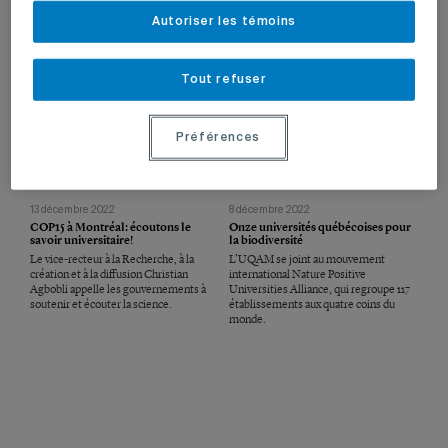
documents officiels circulant pendant
discussions.
l’événement.
Autoriser les témoins
Tout refuser
Préférences
13 décembre 2022
8 décembre 2022
COP15 à Montréal: écoutons le
Onze universités québécoises pour
savoir universitaire!
la biodiversité
Le vice-recteur à la Recherche, à la
L’UQAM se joint au mouvement
création et à la diffusion Christian
international Nature Positive
Agbobli appelle les gouvernements à
Universities Alliance
,
qui regroupe 117
soutenir et écouter la science.
établissements aux quatre coins du
monde.