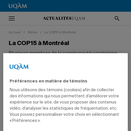
Accueil
|
Séries
|
La COP15 à Montréal
La COP15 à Montréal
Plusieurs membres de la communauté uqamienne
participent aux activités autour de la Conférence
de l'ONU sur la biodiversité.
Préférences en matière de témoins
Nous utilisons des témoins (cookies) afin de collecter
des informations qui nous permettent d’améliorer votre
expérience sur le site, de vous proposer des contenus
vidéo, d’analyser les statistiques de fréquentation, etc.
13 décembre 2022
13 décembre 2022
Vous pouvez personnaliser votre choix en sélectionnant
Un colloque sur l’immobilier et la
Des littéraires à la COP15
« Préférences ».
biodiversité
Une équipe uqamienne tient des
Les liens entre l’environnement bâti,
ateliers de création littéraire à partir de
l’humain et la nature seront au cœur des