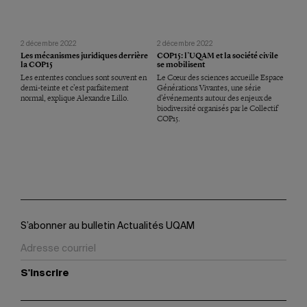
2 décembre 2022
2 décembre 2022
Les mécanismes juridiques derrière
COP15: l’UQAM et la société civile
la COP15
se mobilisent
Les ententes conclues sont souvent en
Le Cœur des sciences accueille Espace
demi-teinte et c’est parfaitement
Générations Vivantes, une série
normal, explique Alexandre Lillo.
d’événements autour des enjeux de
biodiversité organisés par le Collectif
COP15.
S’abonner au bulletin Actualités UQAM
S'inscrire