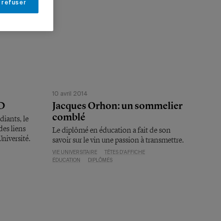
 refuser
10 avril 2014
BD
Jacques Orhon: un sommelier
comblé
diants, le
des liens
Le diplômé en éducation a fait de son
niversité.
savoir sur le vin une passion à transmettre.
VIE UNIVERSITAIRE
TÊTES D'AFFICHE
ÉDUCATION
DIPLÔMÉS