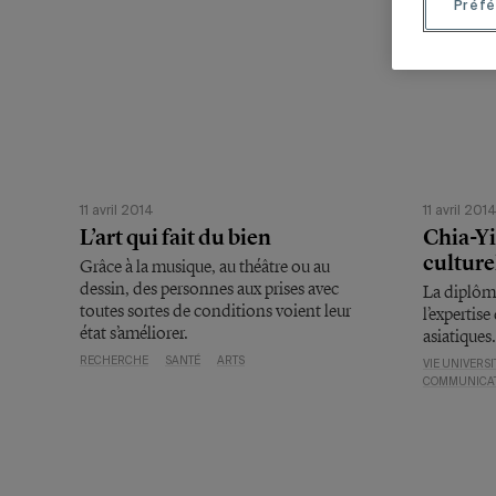
Préfé
11 avril 2014
11 avril 201
L’art qui fait du bien
Chia-Yi
culture
Grâce à la musique, au théâtre ou au
dessin, des personnes aux prises avec
La diplôm
toutes sortes de conditions voient leur
l’expertis
état s’améliorer.
asiatiques.
RECHERCHE
SANTÉ
ARTS
VIE UNIVERSI
COMMUNICA