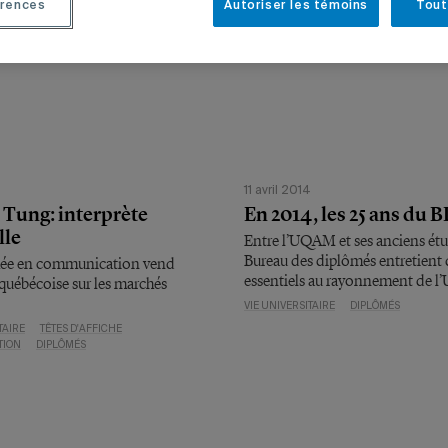
rences
Autoriser les témoins
Tout
4
11 avril 2014
 Tung: interprète
En 2014, les 25 ans du 
lle
Entre l’UQAM et ses anciens étu
Bureau des diplômés entretient 
ée en communication vend
essentiels au rayonnement de l’U
e québécoise sur les marchés
VIE UNIVERSITAIRE
DIPLÔMÉS
TAIRE
TÊTES D'AFFICHE
TION
DIPLÔMÉS