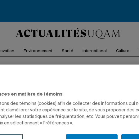
novation
Environnement
Santé
International
Culture
014
nces en matière de témoins
isons des témoins (cookies) afin de collecter des informations qui 
 le magazine de l'UQAM, vol. 12, no
t d’améliorer votre expérience sur le site, de vous proposer des 
analyser les statistiques de fréquentation, etc. Vous pouvez person
ix en sélectionnant « Préférences ».