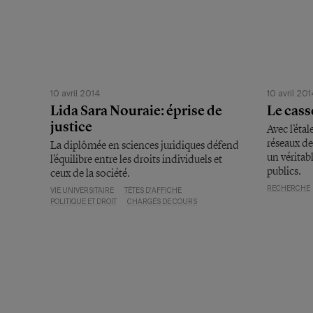
10 avril 2014
10 avril 20
Lida Sara Nouraie: éprise de
Le cass
justice
Avec l’éta
réseaux de
La diplômée en sciences juridiques défend
un véritab
l’équilibre entre les droits individuels et
publics.
ceux de la société.
RECHERCHE
VIE UNIVERSITAIRE
TÊTES D'AFFICHE
POLITIQUE ET DROIT
CHARGÉS DE COURS