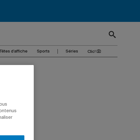
Têtes d’affiche
Sports
Séries
Clic!
nous
contenus
naliser