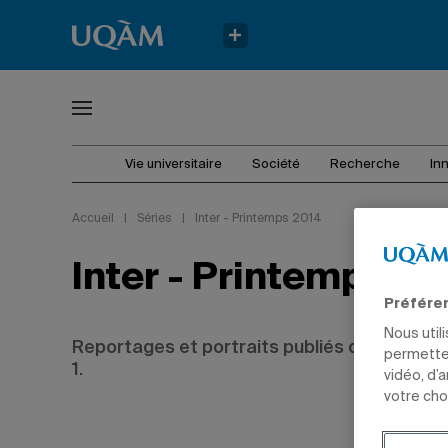
Vie universitaire
Société
Recherche
In
Accueil
|
Séries
|
Inter - Printemps 2014
Inter - Printemps 2
Préfére
Nous util
Reportages et portraits publiés dans
Inter
,
permetten
1.
vidéo, d’
votre cho