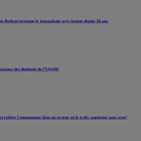
e Boileau pratique le journalisme avec fougue depuis 30 ans.
naissance des diplômés de l’UQAM.
ert pilote Communauto dans un secteur où le trafic augmente sans cesse!