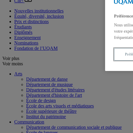
Clic!
Nouvelles institutionnelles
Équité, diversité, inclusion
Préférence
Prix et distinctions
Nous utilis
Étudiants
votre expér
Diplômés
Enseignement
fréquentati
Nominations
Fondation de l’UQAM
Préf
Voir plus
Voir moins
Arts
Département de danse
Département de musique
Département d'études littéraires
Département d'histoire de l'art
École de design
École des arts visuels et médiatiques
École supérieure de théâtre
Institut du patrimoine
Communication
Département de communication sociale et publique
École de langues