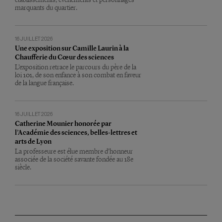
marquants du quartier.
16 JUILLET 2026
Une exposition sur Camille Laurin à la
Chaufferie du Cœur des sciences
L’exposition retrace le parcours du père de la
loi 101, de son enfance à son combat en faveur
de la langue française.
16 JUILLET 2026
Catherine Mounier honorée par
l’Académie des sciences, belles-lettres et
arts de Lyon
La professeure est élue membre d’honneur
associée de la société savante fondée au 18e
siècle.