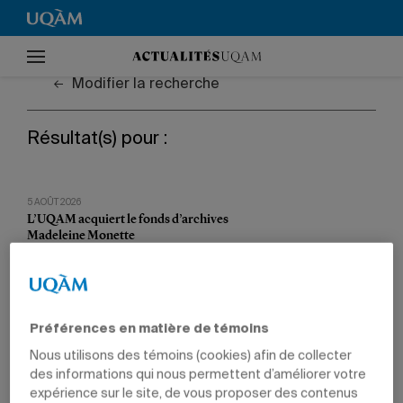
Modifier la recherche
Résultat(s) pour :
5 AOÛT 2026
L’UQAM acquiert le fonds d’archives
Madeleine Monette
L’écrivaine et diplômée confie plusieurs
manuscrits et autres documents au Service des
archives et de la gestion de l’information.
Préférences en matière de témoins
29 JUILLET 2026
Accueil d’une délégation colombienne de
Nous utilisons des témoins (cookies) afin de collecter
l’Université des Andes
des informations qui nous permettent d’améliorer votre
La vice-rectrice à la Recherche et à la création et
expérience sur le site, de vous proposer des contenus