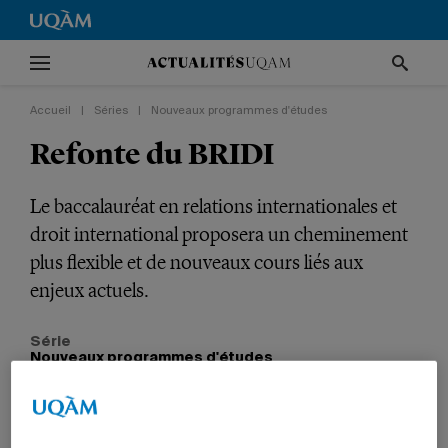
Accueil
|
Séries
|
Nouveaux programmes d'études
Refonte du BRIDI
Le baccalauréat en relations internationales et
droit international proposera un cheminement
plus flexible et de nouveaux cours liés aux
enjeux actuels.
Série
Nouveaux programmes d'études
VIE UNIVERSITAIRE
INTERNATIONAL
ENSEIGNEMENT
POLITIQUE ET DROIT
PROFESSEURS