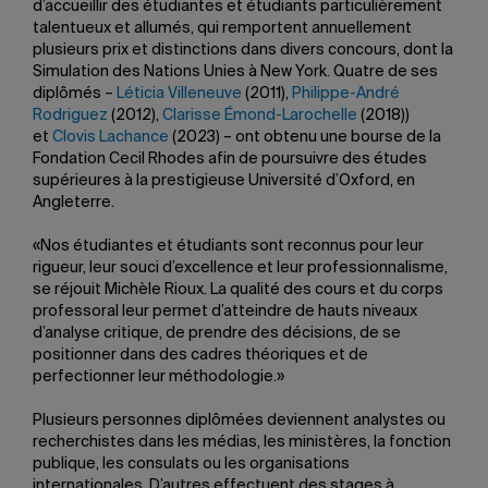
d’accueillir des étudiantes et étudiants particulièrement
talentueux et allumés, qui remportent annuellement
plusieurs prix et distinctions dans divers concours, dont la
Simulation des Nations Unies à New York. Quatre de ses
diplômés –
Léticia Villeneuve
(2011),
Philippe-André
Rodriguez
(2012),
Clarisse Émond-Larochelle
(2018))
et
Clovis Lachance
(2023) – ont obtenu une bourse de la
Fondation Cecil Rhodes afin de poursuivre des études
supérieures à la prestigieuse Université d’Oxford, en
Angleterre.
«Nos étudiantes et étudiants sont reconnus pour leur
rigueur, leur souci d’excellence et leur professionnalisme,
se réjouit Michèle Rioux. La qualité des cours et du corps
professoral leur permet d’atteindre de hauts niveaux
d’analyse critique, de prendre des décisions, de se
positionner dans des cadres théoriques et de
perfectionner leur méthodologie.»
Plusieurs personnes diplômées deviennent analystes ou
recherchistes dans les médias, les ministères, la fonction
publique, les consulats ou les organisations
internationales. D’autres effectuent des stages à