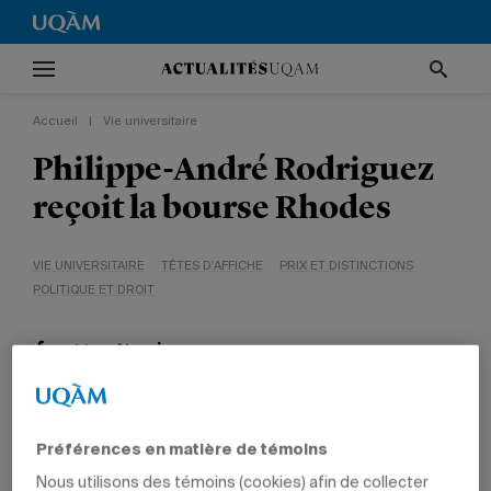
Accueil
|
Vie universitaire
Philippe-André Rodriguez
reçoit la bourse Rhodes
VIE UNIVERSITAIRE
TÊTES D'AFFICHE
PRIX ET DISTINCTIONS
POLITIQUE ET DROIT
Préférences en matière de témoins
28 novembre 2011 à 15 h 11
Mis à jour le 7 juin 2022 à 12 h 21
Nous utilisons des témoins (cookies) afin de collecter