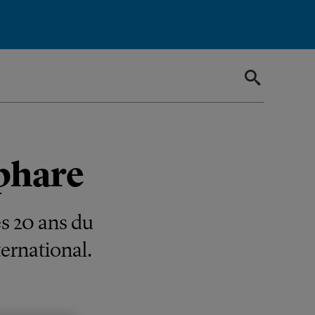
phare
es 20 ans du
ternational.