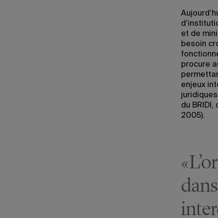
Aujourd’h
d’institut
et de mini
besoin cr
fonctionn
procure a
permettan
enjeux in
juridiques
du BRIDI,
2005).
«L’o
dans
inter