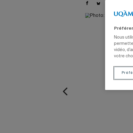
Préfére
Nous util
permetten
vidéo, d’
votre cho
Préfé