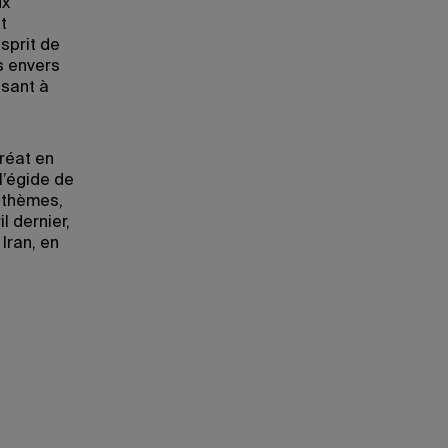
ux
t
sprit de
s envers
ssant à
uréat en
l’égide de
s thèmes,
l dernier,
Iran, en