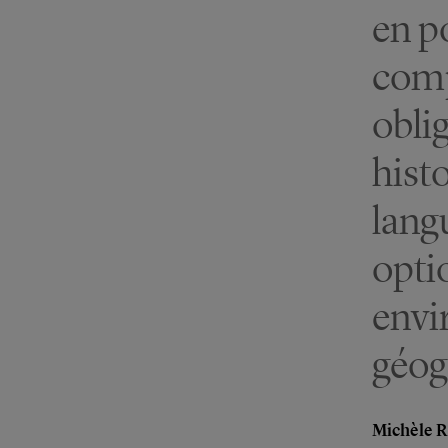
en po
comp
obli
hist
lang
opti
envi
géog
Michèle R