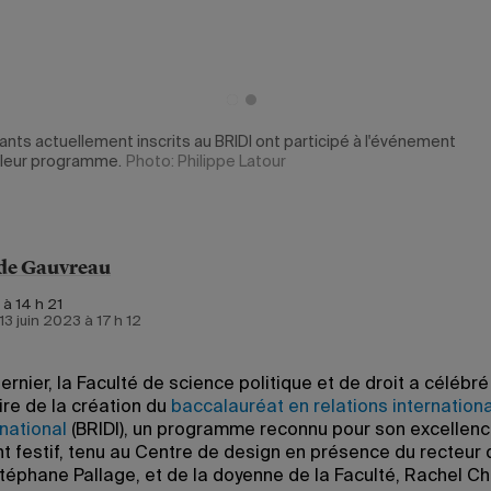
ants actuellement inscrits au BRIDI ont participé à l'événement
 leur programme.
Photo: Philippe Latour
de Gauvreau
 à 14 h 21
 13 juin 2023 à 17 h 12
dernier, la Faculté de science politique et de droit a célébré
ire de la création du
baccalauréat en relations internationa
rnational
(BRIDI), un programme reconnu pour son excellenc
 festif, tenu au Centre de design en présence du recteur 
téphane Pallage, et de la doyenne de la Faculté, Rachel C