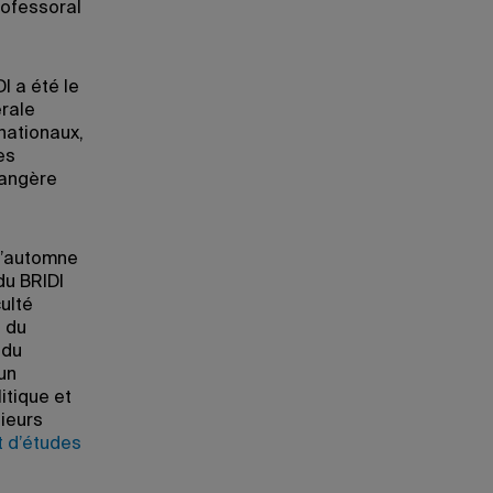
rofessoral
DI a été le
rale
nationaux,
es
rangère
 l’automne
du BRIDI
culté
e du
 du
un
itique et
sieurs
ut d’études