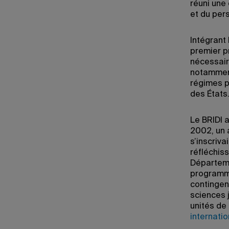
réuni une
et du per
Intégrant 
premier p
nécessair
notamment 
régimes po
des États
Le BRIDI 
2002, un 
s’inscriva
réfléchis
Départeme
programme
contingen
sciences 
unités de
internati