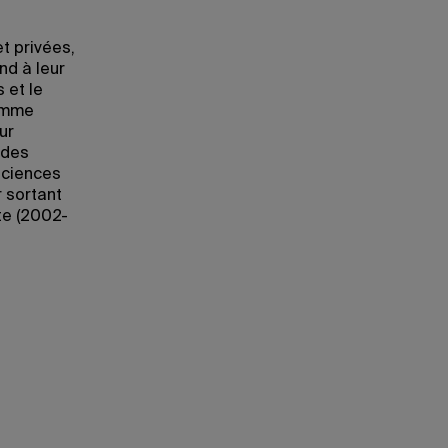
et privées,
nd à leur
 et le
ramme
ur
 des
sciences
r sortant
te (2002-