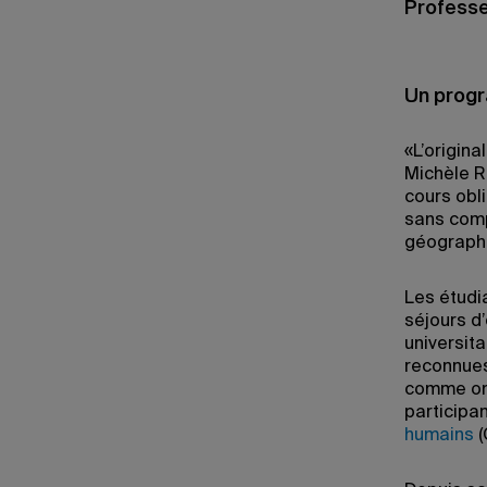
Professe
Un progr
«L’origina
Michèle Ri
cours obl
sans comp
géographi
Les étudia
séjours d
universit
reconnues
comme on 
participa
humains
(