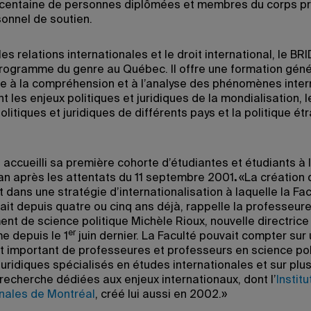
 centaine de personnes diplômées et membres du corps p
sonnel de soutien.
les relations internationales et le droit international, le BRI
rogramme du genre au Québec. Il offre une formation géné
e à la compréhension et à l’analyse des phénomènes inter
les enjeux politiques et juridiques de la mondialisation, l
litiques et juridiques de différents pays et la politique ét
.
a accueilli sa première cohorte d’étudiantes et étudiants à
an après les attentats du 11 septembre 2001
.
«La création 
it dans une stratégie d’internationalisation à laquelle la Fa
sait depuis quatre ou cinq ans déjà, rappelle la professeur
nt de science politique Michèle Rioux, nouvelle directrice
er
 depuis le 1
juin dernier. La Faculté pouvait compter sur 
t important de professeures et professeurs en science pol
juridiques spécialisés en études internationales et sur plu
 recherche dédiées aux enjeux internationaux, dont l’
Instit
onales de Montréal
, créé lui aussi en 2002.»