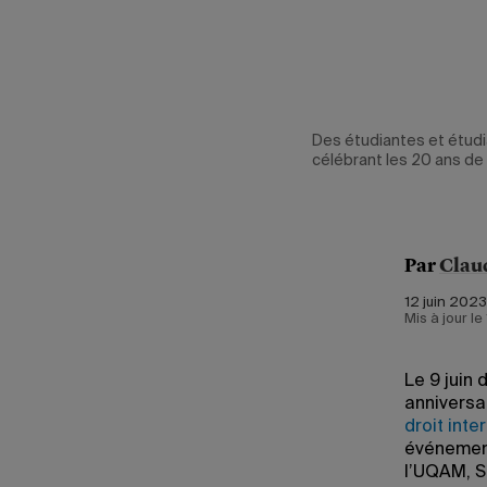
achel Chagnon,
Des étudiantes et étudi
UQAM, Stéphane
célébrant les 20 ans de
é Côté
lippe Latour
Par
Clau
12 juin 2023
Mis à jour le
Le 9 juin 
anniversa
droit inte
événement
l’UQAM, S