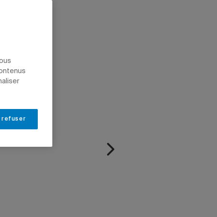
nous
contenus
naliser
 refuser