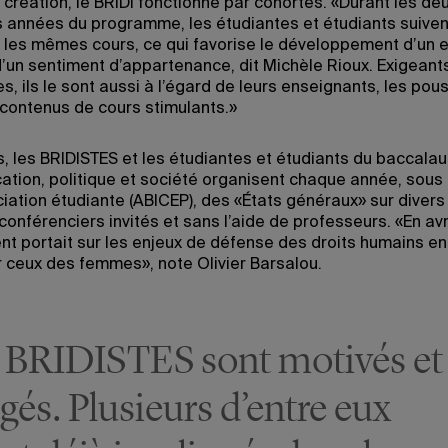
 création, le BRIDI fonctionne par cohortes. «Durant les de
 années du programme, les étudiantes et étudiants suiven
les mêmes cours, ce qui favorise le développement d’un e
d’un sentiment d’appartenance, dit Michèle Rioux. Exigeant
, ils le sont aussi à l’égard de leurs enseignants, les pou
s contenus de cours stimulants.»
fs, les BRIDISTES et les étudiantes et étudiants du baccala
tion, politique et société organisent chaque année, sous 
ciation étudiante (ABICEP), des «États généraux» sur diver
onférenciers invités et sans l’aide de professeurs. «En avri
nt portait sur les enjeux de défense des droits humains en 
er ceux des femmes», note Olivier Barsalou.
 BRIDISTES sont motivés et
gés. Plusieurs d’entre eux