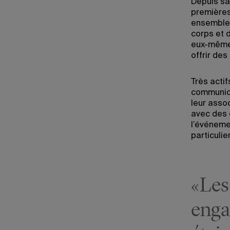
Depuis sa
premières
ensemble 
corps et 
eux-mêmes
offrir de
Très acti
communica
leur asso
avec des c
l’événeme
particuli
«Les
enga