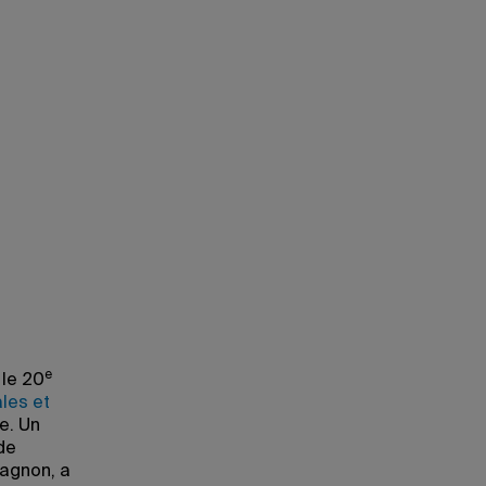
Olivier Barsalou, professeur au Départeme
doyenne de la Faculté de science politique 
Pallage, et deux des bâtisseurs du BRIDI, 
(sciences juridiques) et Jean-Guy Prévost (
e
 le 20
les et
e. Un
de
hagnon, a