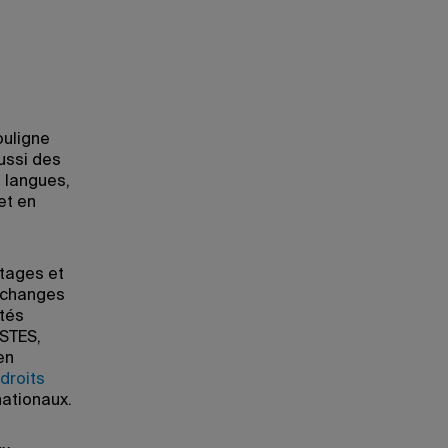
ouligne
aussi des
e langues,
et en
stages et
 échanges
ités
ISTES,
en
droits
nationaux.