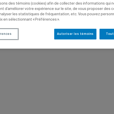
NEMENT
COMMUNICATION
ÉTUDIANTS
PROFESSEURS
CHARGÉS DE COUR
isons des témoins (cookies) afin de collecter des informations qui 
t d’améliorer votre expérience sur le site, de vous proposer des 
analyser les statistiques de fréquentation, etc. Vous pouvez person
ix en sélectionnant « Préférences ».
rences
Autoriser les témoins
Tout