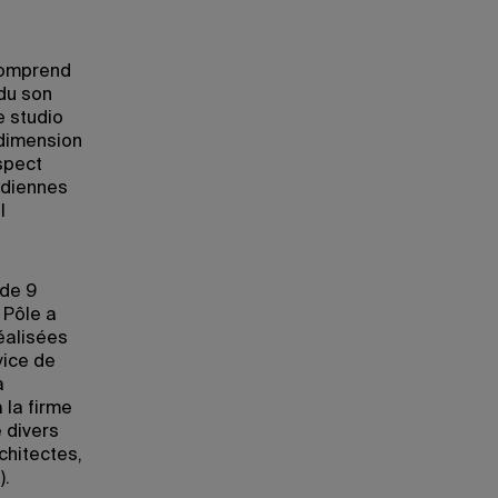
 comprend
 du son
e studio
 dimension
aspect
édiennes
l
 de 9
 Pôle a
réalisées
vice de
a
 la firme
 divers
chitectes,
).