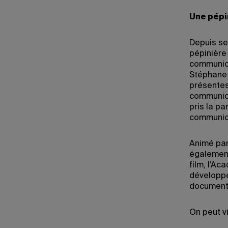
Une pépi
Depuis se
pépinière
communica
Stéphane 
présentes
communica
pris la p
communica
Animé par
également
film, l’Ac
développe
documenta
On peut v