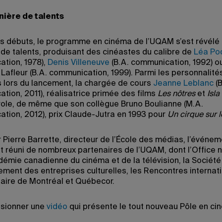
nière de talents
s débuts, le programme en cinéma de l’UQAM s’est révélé
 de talents, produisant des cinéastes du calibre de
Léa Po
tion, 1978),
Denis Villeneuve
(B.A. communication, 1992) o
Lafleur (B.A. communication, 1999). Parmi les personnalité
 lors du lancement, la chargée de cours
Jeanne Leblanc
(B
tion, 2011), réalisatrice primée des films
Les nôtres
et
Isla
arole, de même que son collègue Bruno Boulianne (M.A.
tion, 2012), prix Claude-Jutra en 1993 pour
Un cirque sur l
 Pierre Barrette, directeur de l’École des médias, l’événem
 réuni de nombreux partenaires de l’UQAM, dont l’Office n
adémie canadienne du cinéma et de la télévision, la Société
ment des entreprises culturelles, les Rencontres internat
ire de Montréal et Québecor.
isionner une
vidéo
qui présente le tout nouveau Pôle en ci