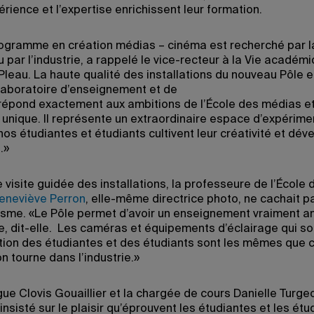
érience et l’expertise enrichissent leur formation.
ogramme en création médias – cinéma est recherché par l
 par l’industrie, a rappelé le vice-recteur à la Vie académ
 Pleau. La haute qualité des installations du nouveau Pôle 
 laboratoire d’enseignement et de
 répond exactement aux ambitions de l’École des médias e
 unique. Il représente un extraordinaire espace d’expérime
os étudiantes et étudiants cultivent leur créativité et dév
.»
 visite guidée des installations, la professeure de l’École 
eneviève Perron
, elle-même directrice photo, ne cachait p
sme. «Le Pôle permet d’avoir un enseignement vraiment a
ue, dit-elle. Les caméras et équipements d’éclairage qui so
ition des étudiantes et des étudiants sont les mêmes que 
n tourne dans l’industrie.»
gue Clovis Gouaillier et la chargée de cours Danielle Turge
 insisté sur le plaisir qu’éprouvent les étudiantes et les étu