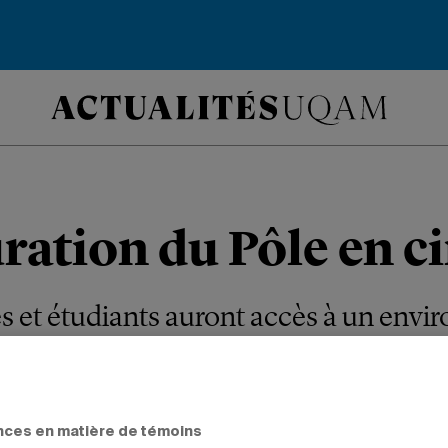
ration du Pôle en 
s et étudiants auront accès à un env
ge qui reproduit les plateaux de tourn
s.
nces en matière de témoins