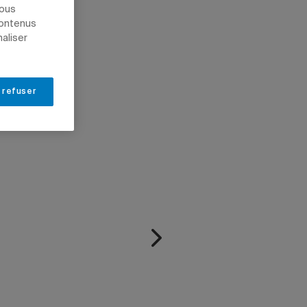
S
nous
contenus
naliser
 refuser