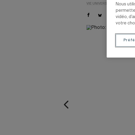
VIE UNIVERSITAIRE
ENSEIG
Nous util
permetten
vidéo, d’
votre cho
Préfé