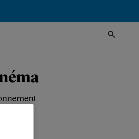
cinéma
ironnement
age