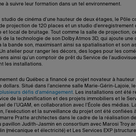
 à suivre leur formation dans un tel environnement.
u studio de cinéma d’une hauteur de deux étages, le Pôle
 de projection de 120 places et un studio d’enregistrement
 et local de bruitage. Tout comme la salle de projection, c
é de la technologie de son Dolby Atmos 3D, qui ajoute une
à la bande son, maximisant ainsi sa spatialisation et son 
 Un atelier pour ranger les décors, des loges pour les com
ens ainsi qu’un comptoir de prêt du Service de l’audiovisue
 les installations.
nement du Québec a financé ce projet novateur à hauteur
e dollars. Situé dans l’ancienne salle Marie-Gérin-Lajoie, le
plusieurs défis d’aménagement
. Les installations ont été 
vice de la planification et des projets immobiliers et le Ser
suel de l’UQAM, en collaboration avec l’École des médias. L
, l’exécution et la surveillance du projet ont été confiées à
marre Pratte architectes dans le cadre de la réalisation de
u pavillon Judith-Jasmin en consortium avec Marosi Troy ar
n (mécanique et électricité) et Les Services EXP (structure