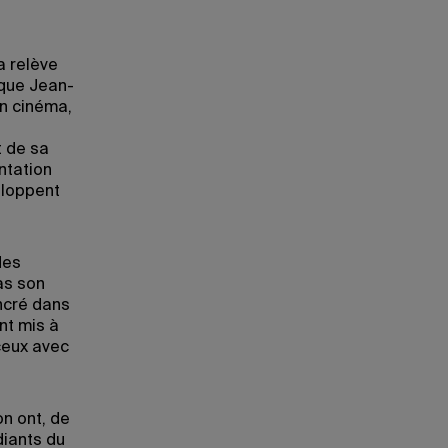
a relève
ique Jean-
en cinéma,
t de sa
ntation
eloppent
des
as son
ncré dans
nt mis à
ceux avec
on ont, de
diants du