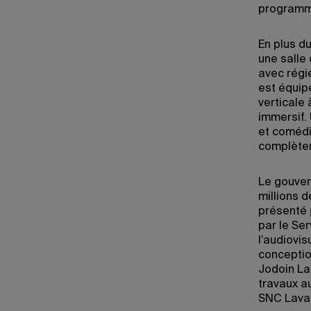
programme
En plus d
une salle
avec régie
est équip
verticale 
immersif.
et comédi
complètent
Le gouver
millions d
présenté
par le Ser
l’audiovi
conception
Jodoin La
travaux a
SNC Lavali