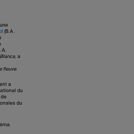
 une
ol
(B.A.
u
s
.A.
 Blanca
, a
e fleuve
.
ent a
ational du
 de
ionales du
néma.