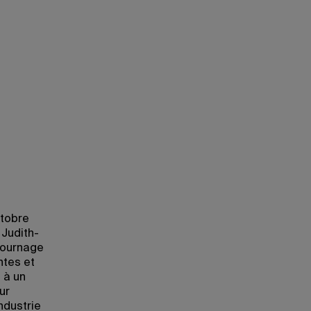
La salle d'enregistrement du son du Pôle e
ctobre
 Judith-
tournage
ntes et
 à un
ur
ndustrie