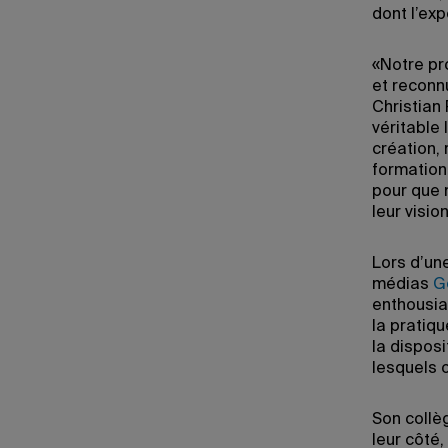
dont l’exp
«Notre pr
et reconnu
Christian
véritable
création,
formation
pour que n
leur vision
Lors d’une
médias
G
enthousia
la pratiq
la dispos
lesquels o
Son collè
leur côté,