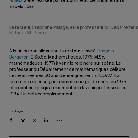
étoiles
, a été réalisée par l’étudiante au certificat en arts
visuels Julo.
Le recteur, Stéphane Pallage, et le professeur du Départeme
Nathalie St-Pierre
À la fin de son allocution, le recteur a invité
François
Bergeron
(B.Sp.Sc. Mathématiques, 1975; M.Sc.
mathématiques, 1977) à venir le rejoindre sur scène. Le
professeur du Département de mathématiques célèbre
cette année ses 50 ans d’enseignement à l’UQAM. Il a
commencé à enseigner comme chargé de cours en 1975
et a continué jusqu’au moment de devenir professeur, en
1984. Un bel accomplissement!
Partager