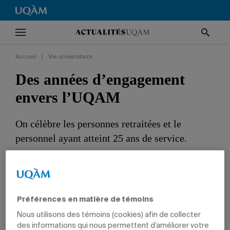
Accueil
|
Vie universitaire
Des années d’engagement
envers l’UQAM
On célèbre les personnes retraitées et le
personnel ayant atteint 25 ans de service.
VIE UNIVERSITAIRE
NOUVELLES INSTITUTIONNELLES
PROFESSEURS
CHARGÉS DE COURS
EMPLOYÉS
DIRECTION
Préférences en matière de témoins
Nous utilisons des témoins (cookies) afin de collecter
des informations qui nous permettent d’améliorer votre