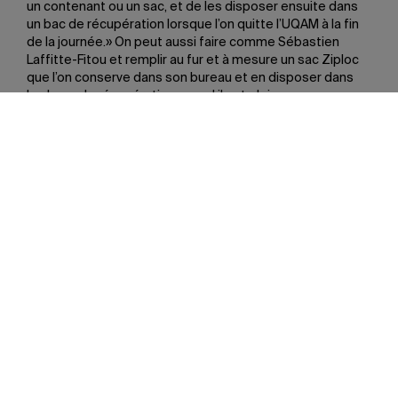
un contenant ou un sac, et de les disposer ensuite dans
un bac de récupération lorsque l’on quitte l’UQAM à la fin
de la journée.» On peut aussi faire comme Sébastien
Laffitte-Fitou et remplir au fur et à mesure un sac Ziploc
que l’on conserve dans son bureau et en disposer dans
les bacs de récupération quand il est plein.
Il est possible de consulter la liste complète des
emplacements des bacs de récupération des masques
de procédure sur le site
UQAM écoresponsable
.
Partager
Dans la même série
Voir plus