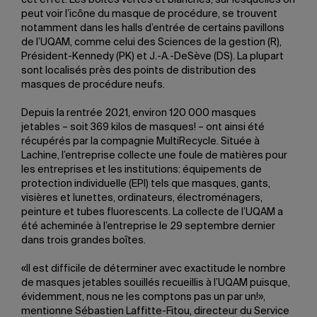
peut voir l’icône du masque de procédure, se trouvent
notamment dans les halls d’entrée de certains pavillons
de l’UQAM, comme celui des Sciences de la gestion (R),
Président-Kennedy (PK) et J.-A.-DeSève (DS). La plupart
sont localisés près des points de distribution des
masques de procédure neufs.
Depuis la rentrée 2021, environ 120 000 masques
jetables – soit 369 kilos de masques! – ont ainsi été
récupérés par la compagnie MultiRecycle. Située à
Lachine, l’entreprise collecte une foule de matières pour
les entreprises et les institutions: équipements de
protection individuelle (EPI) tels que masques, gants,
visières et lunettes, ordinateurs, électroménagers,
peinture et tubes fluorescents. La collecte de l’UQAM a
été acheminée à l’entreprise le 29 septembre dernier
dans trois grandes boîtes.
«Il est difficile de déterminer avec exactitude le nombre
de masques jetables souillés recueillis à l’UQAM puisque,
évidemment, nous ne les comptons pas un par un!»,
mentionne Sébastien Laffitte-Fitou, directeur du Service