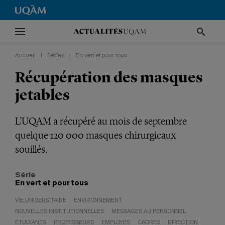
Accueil
|
Séries
|
En vert et pour tous
Récupération des masques
jetables
L’UQAM a récupéré au mois de septembre
quelque 120 000 masques chirurgicaux
souillés.
Série
En vert et pour tous
VIE UNIVERSITAIRE
ENVIRONNEMENT
NOUVELLES INSTITUTIONNELLES
MESSAGES AU PERSONNEL
ÉTUDIANTS
PROFESSEURS
EMPLOYÉS
CADRES
DIRECTION