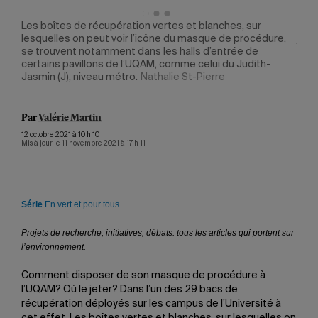
a
Les boîtes de récupération vertes et blanches, sur
Depu
lesquelles on peut voir l’icône du masque de procédure,
jeta
se trouvent notamment dans les halls d’entrée de
récu
certains pavillons de l’UQAM, comme celui du Judith-
effe
Jasmin (J), niveau métro.
Nathalie St-Pierre
Par
Valérie Martin
12 octobre 2021 à 10 h 10
Mis à jour le 11 novembre 2021 à 17 h 11
Série
En vert et pour tous
Projets de recherche, initiatives, débats: tous les articles qui portent sur
l’environnement.
Comment disposer de son masque de procédure à
l’UQAM? Où le jeter? Dans l’un des 29 bacs de
récupération déployés sur les campus de l’Université à
cet effet. Les boîtes vertes et blanches, sur lesquelles on