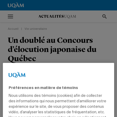
Accueil
|
Vie universitaire
Un doublé au Concours
d’élocution japonaise du
Québec
Les étudiants Sami El‑Agha et Noémie Benoit
remportent le premier prix dans les catégories
Intermédiaire et Débutant.
Préférences en matière de témoins
Nous utilisons des témoins (cookies) afin de collecter
VIE UNIVERSITAIRE
TÊTES D'AFFICHE
PRIX ET DISTINCTIONS
des informations qui nous permettent d’améliorer votre
COMMUNICATION
ÉTUDIANTS
DIPLÔMÉS
expérience sur le site, de vous proposer des contenus
vidéo, d’analyser les statistiques de fréquentation, etc.