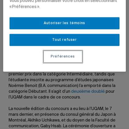
Vous pouvez personnaliser votre choix en sélectionnant
« Préférences ».
Les lauréats Sami El Agha et Noémie Benoit.
Photos:
Autoriser les témoins
Faculté de communication
Tout refuser
11 mars 2026 à 16 h 13
Préférences
À l’occasion de l’édition 2026 du Concours d’élocution
japonaise du Québec, l’étudiant au certificat en langues et
cultures d’Asie Sami El‑Agha (B.A. psychologie) a obtenu le
premier prix dans la catégorie Intermédiaire, tandis que
l’étudiante inscrite au programme d’études japonaises
Noémie Benoit (B.A. communication) l’a emporté dans la
catégorie Débutant. Il s’agit d’un
deuxième doublé
pour
l’UQAM dans le cadre de ce concours.
La nouvelle édition du concours a eu lieu à l’UQAM, le 7
mars dernier, en présence du consul général du Japon à
Montréal, Akihiko Uchikawa, et du doyen de la Faculté de
communication, Gaby Hsab. La cérémonie d’ouverture a