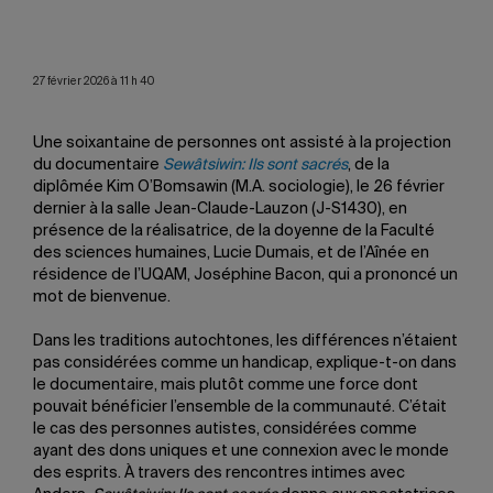
esné
27 février 2026 à 11 h 40
Une soixantaine de personnes ont assisté à la projection
du documentaire
Sewâtsiwin: Ils sont sacrés
, de la
diplômée Kim O’Bomsawin (M.A. sociologie), le 26 février
dernier à la salle Jean-Claude-Lauzon (J-S1430), en
présence de la réalisatrice, de la doyenne de la Faculté
des sciences humaines, Lucie Dumais, et de l’Aînée en
résidence de l’UQAM, Joséphine Bacon, qui a prononcé un
mot de bienvenue.
Dans les traditions autochtones, les différences n’étaient
pas considérées comme un handicap, explique-t-on dans
le documentaire, mais plutôt comme une force dont
pouvait bénéficier l’ensemble de la communauté. C’était
le cas des personnes autistes, considérées comme
ayant des dons uniques et une connexion avec le monde
des esprits. À travers des rencontres intimes avec