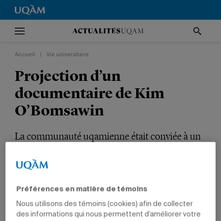
Accueil
|
Vie universitaire
Projection d’un
documentaire de Kim
O’Bomsawin
La communauté uqamienne était conviée à un
visionnement suivi d’une discussion avec des
spécialistes en psychologie.
VIE UNIVERSITAIRE
CULTURE
ÉQUITÉ, DIVERSITÉ, INCLUSION
Préférences en matière de témoins
SCIENCES HUMAINES
PROFESSEURS
DIPLÔMÉS
Nous utilisons des témoins (cookies) afin de collecter
des informations qui nous permettent d’améliorer votre