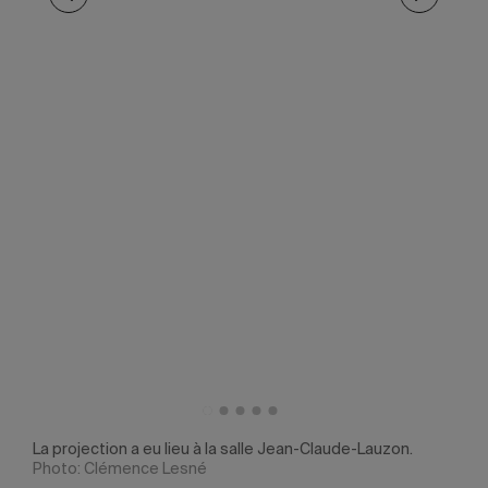
La projection a eu lieu à la salle Jean-Claude-Lauzon.
José
 des
Photo: Clémence Lesné
pron