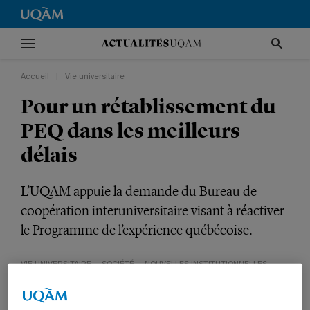
Accueil
|
Vie universitaire
Pour un rétablissement du
PEQ dans les meilleurs
délais
L’UQAM appuie la demande du Bureau de
coopération interuniversitaire visant à réactiver
le Programme de l’expérience québécoise.
VIE UNIVERSITAIRE
SOCIÉTÉ
NOUVELLES INSTITUTIONNELLES
DIRECTION