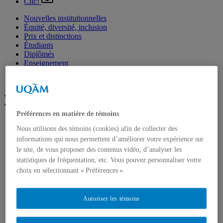
Clic!
Nouvelles institutionnelles
Équité, diversité, inclusion
Prix et distinctions
Étudiants
Diplômés
Enseignement
Nominations
Fondation de l’UQAM
Voir plus
Voir moins
Préférences en matière de témoins
Arts
Nous utilisons des témoins (cookies) afin de collecter des
Département de danse
informations qui nous permettent d’améliorer votre expérience sur
Département de musique
le site, de vous proposer des contenus vidéo, d’analyser les
Département d'études littéraires
Département d'histoire de l'art
statistiques de fréquentation, etc. Vous pouvez personnaliser votre
École de design
choix en sélectionnant « Préférences ».
École des arts visuels et médiatiques
École supérieure de théâtre
Institut du patrimoine
Autoriser les témoins
Communication
Département de communication sociale et publique
École de langues