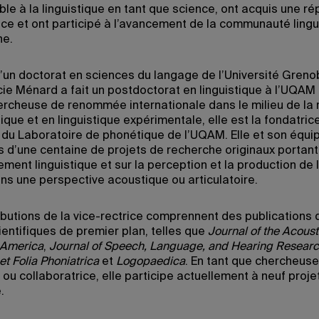
le à la linguistique en tant que science, ont acquis une ré
nce et ont participé à l’avancement de la communauté lingu
ne.
d’un doctorat en sciences du langage de l’Université Grenobl
ie Ménard a fait un postdoctorat en linguistique à l’UQAM
rcheuse de renommée internationale dans le milieu de la
que et en linguistique expérimentale, elle est la fondatric
e du Laboratoire de phonétique de l’UQAM. Elle et son équip
 d’une centaine de projets de recherche originaux portant 
ent linguistique et sur la perception et la production de l
ns une perspective acoustique ou articulatoire.
ibutions de la vice-rectrice comprennent des publications
ientifiques de premier plan, telles que
Journal of the Acoust
f America
,
Journal of Speech, Language, and Hearing Resear
et Folia Phoniatrica
et
Logopaedica
. En tant que chercheuse
 ou collaboratrice, elle participe actuellement à neuf proje
.