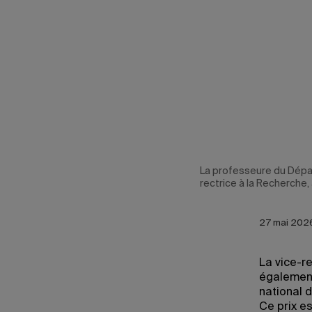
La professeure du Dépa
rectrice à la Recherche, à
27 mai 2026
La vice-re
également
national 
Ce prix e