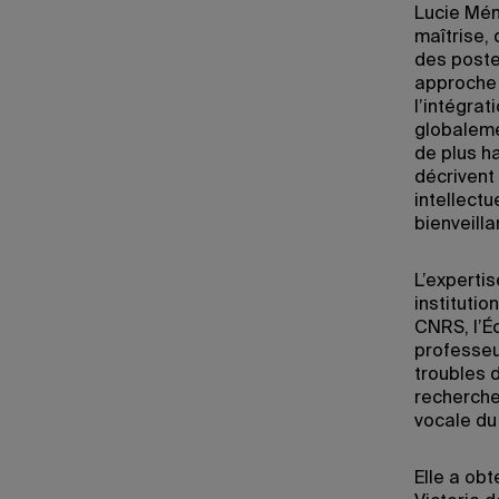
Lucie Mén
maîtrise,
des poste
approche 
l’intégrat
globaleme
de plus h
décrivent
intellect
bienveilla
L’experti
institutio
CNRS, l’É
professeu
troubles 
recherche
vocale du
Elle a obt