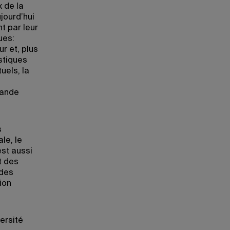
 de la
jourd’hui
t par leur
ues:
ur et, plus
stiques
uels, la
rande
s
le, le
est aussi
t des
 des
ion
ersité