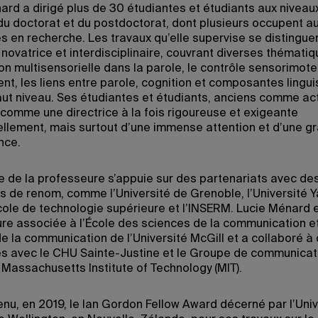
ard a dirigé plus de 30 étudiantes et étudiants aux niveaux
 du doctorat et du postdoctorat, dont plusieurs occupent au
s en recherche. Les travaux qu’elle supervise se distinguen
novatrice et interdisciplinaire, couvrant diverses thématiq
ion multisensorielle dans la parole, le contrôle sensorimote
nt, les liens entre parole, cognition et composantes lingui
aut niveau. Ses étudiantes et étudiants, anciens comme act
 comme une directrice à la fois rigoureuse et exigeante
uellement, mais surtout d’une immense attention et d’une g
nce.
se de la professeure s’appuie sur des partenariats avec de
ns de renom, comme l’Université de Grenoble, l’Université Ya
cole de technologie supérieure et l’INSERM. Lucie Ménard 
re associée à l’École des sciences de la communication e
de la communication de l’Université McGill et a collaboré à
s avec le CHU Sainte-Justine et le Groupe de communicat
 Massachusetts Institute of Technology (MIT).
enu, en 2019, le Ian Gordon Fellow Award décerné par l’Univ