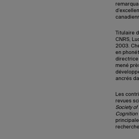
remarquab
d’excelle
canadien
Titulaire 
CNRS, Luc
2003. Che
en phonéti
directric
mené près
développem
ancrés da
Les contr
revues sc
Society o
Cognition 
principale
recherche