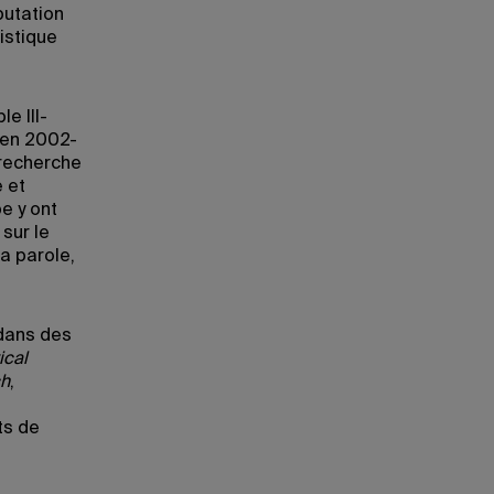
putation
istique
e III-
 en 2002-
 recherche
e et
e y ont
sur le
a parole,
 dans des
ical
ch
,
ts de