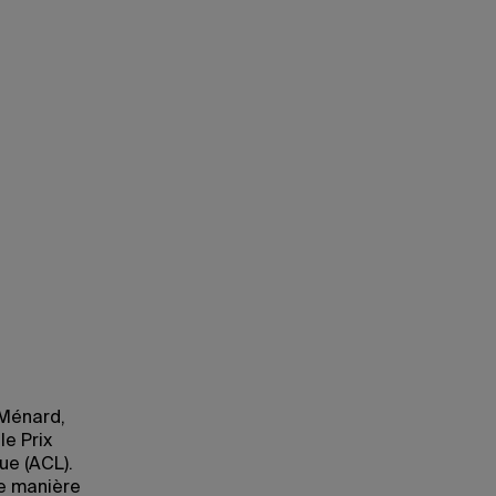
 Ménard,
e Prix
ue (ACL).
de manière