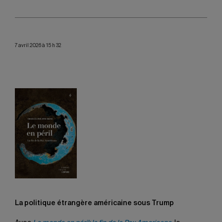
7 avril 2026 à 15 h 32
La politique étrangère américaine sous Trump