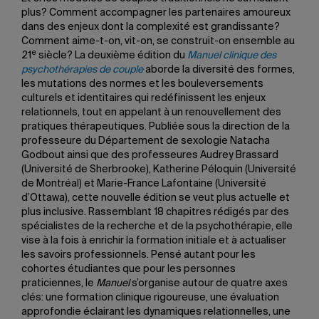
plus? Comment accompagner les partenaires amoureux
dans des enjeux dont la complexité est grandissante?
Comment aime-t-on, vit-on, se construit-on ensemble au
e
21
siècle? La deuxième édition du
Manuel clinique des
psychothérapies de couple
aborde la diversité des formes,
les mutations des normes et les bouleversements
culturels et identitaires qui redéfinissent les enjeux
relationnels, tout en appelant à un renouvellement des
pratiques thérapeutiques. Publiée sous la direction de la
professeure du Département de sexologie Natacha
Godbout ainsi que des professeures Audrey Brassard
(Université de Sherbrooke), Katherine Péloquin (Université
de Montréal) et Marie-France Lafontaine (Université
d’Ottawa), cette nouvelle édition se veut plus actuelle et
plus inclusive. Rassemblant 18 chapitres rédigés par des
spécialistes de la recherche et de la psychothérapie, elle
vise à la fois à enrichir la formation initiale et à actualiser
les savoirs professionnels. Pensé autant pour les
cohortes étudiantes que pour les personnes
praticiennes, le
Manuel
s’orga­nise autour de quatre axes
clés: une formation clinique rigoureuse, une évaluation
approfondie éclairant les dynamiques relationnelles, une