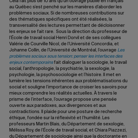
Cela fait plus de 10 ans qu’un ouvrage publié en français
au Québec s’est penché sur les manières d’aborder les
problèmes sociaux. Si de nombreuses contributions sur
des thématiques spécifiques ont été réalisées, la
transversalité des lectures permettant de décloisonner
les enjeux se fait rare. Sous la direction du professeur de
l’École de travail social Henri Dorvil et de ses collègues
Valérie de Courville Nicol, de l’Université Concordia, et
Johanne Collin, de l’Université de Montréal, l’ouvrage
Les
problèmes sociaux sous tension: penser les interfaces des
enjeux contemporains
fait dialoguer la sociologie, le travail
social, l’anthropologie, la psychiatrie, la sexologie, la
psychologie, la psychosociologie et l’histoire. Il met en
lumière les tensions inhérentes aux problématisations du
social et souligne l’importance de croiser les savoirs pour
mieux comprendre les réalités actuelles. À travers le
prisme de l’interface, l’ouvrage propose une pensée
ouverte aux paradoxes, aux divergences et aux
contradictions. Il plaide pour une posture de recherche
éthique, fondée sur la réflexivité et l’humilité. Les
professeurs Martin Blais, du Département de sexologie,
Mélissa Roy, de l’École de travail social, et Chiara Piazzezi,
du Département de sociologie ainsi que la doctorante en