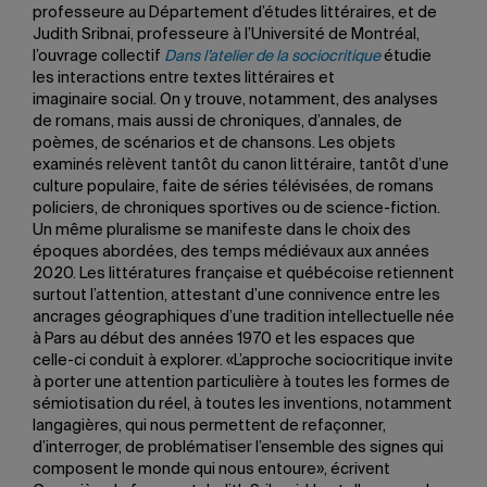
professeure au Département d’études littéraires, et de
Judith Sribnai, professeure à l’Université de Montréal,
l’ouvrage collectif
Dans l’atelier de la sociocritique
étudie
les interactions entre textes littéraires et
imaginaire social. On y trouve, notamment, des analyses
de romans, mais aussi de chroniques, d’annales, de
poèmes, de scénarios et de chansons. Les objets
examinés relèvent tantôt du canon littéraire, tantôt d’une
culture populaire, faite de séries télévisées, de romans
policiers, de chroniques sportives ou de science-fiction.
Un même pluralisme se manifeste dans le choix des
époques abordées, des temps médiévaux aux années
2020. Les littératures française et québécoise retiennent
surtout l’attention, attestant d’une connivence entre les
ancrages géographiques d’une tradition intellectuelle née
à Pars au début des années 1970 et les espaces que
celle-ci conduit à explorer. «L’approche sociocritique invite
à porter une attention particulière à toutes les formes de
sémiotisation du réel, à toutes les inventions, notamment
langagières, qui nous permettent de refaçonner,
d’interroger, de problématiser l’ensemble des signes qui
composent le monde qui nous entoure», écrivent