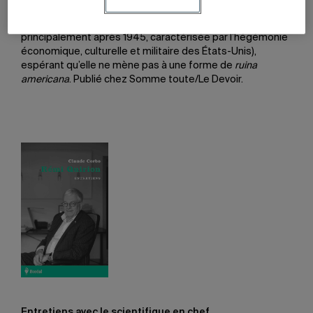
conclut sur l’effondrement de la
Pax Americana
(la période
de paix relative et de stabilité internationale,
principalement après 1945, caractérisée par l’hégémonie
économique, culturelle et militaire des États-Unis),
espérant qu’elle ne mène pas à une forme de
ruina
americana
. Publié chez Somme toute/Le Devoir.
Entretiens avec le scientifique en chef